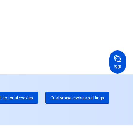
系我们，为您的业务提供专属服务。
24/7 技术支持
果你想寻求进一步的帮助，通过工单与我们进行联络。
24/7 电话支持
免费
国香港
美国
52 800 906 020
+1 844 606 0804
在线支持
拿大
澳大利亚
客服
 888 605 7930
+61 1300 986 386
dgeOne 热线
付费
52 300 80699
多本地热线即将开通
咨询
ll optional cookies
Customise cookies settings