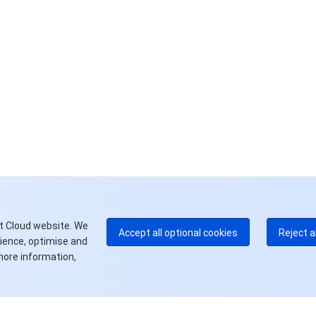
联
如
中
+8
加
+1
E
+8
更
t Cloud website. We
Accept all optional cookies
Reject a
rience, optimise and
more information,