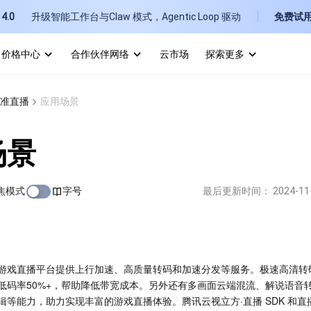
4.0
升级智能工作台与Claw 模式，Agentic Loop 驱动
免费试
价格中心
合作伙伴网络
云市场
探索更多
I
准直播
应用场景
E
场景
焦模式
字号
最后更新时间：
2024-11
P
B
游戏直播平台提供上行加速、高质量转码和加速分发等服务。极速高清转
低码率50%+，帮助降低带宽成本。另外还有多画面云端混流、解说语音
辑等能力，助力实现丰富的游戏直播体验。腾讯云视立方·直播 SDK 和直