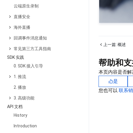
云端原生录制
直播安全
海外直播
回调事件消息通知
上一篇:
概述
常见第三方工具指南
SDK 实践
帮助和支
0. SDK 接入引导
本页内容是否解
1. 推流
是
2. 播放
您也可以
联系
3. 高级功能
API 文档
History
Introduction