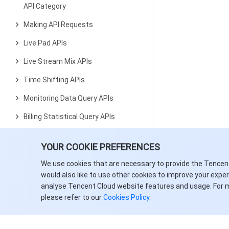
API Category
Making API Requests
Live Pad APIs
Live Stream Mix APIs
Time Shifting APIs
Monitoring Data Query APIs
Billing Statistical Query APIs
Live Stream Management APIs
YOUR COOKIE PREFERENCES
Live Transcoding APIs
We use cookies that are necessary to provide the Tencen
Delayed Playback Management
would also like to use other cookies to improve your expe
APIs
analyse Tencent Cloud website features and usage. For 
please refer to our
Cookies Policy
.
Domain Name Management APIs
Watermark Management APIs