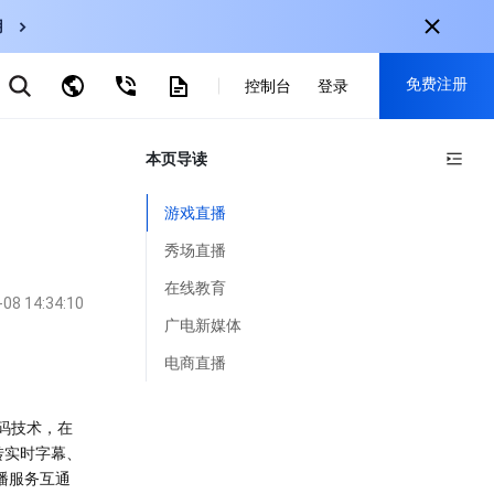
用
弹性伸缩
免费注册
CDN
控制台
登录
云数据库 MySQL
云直播
对象存储
nternational
本页导读
注册获取以下福利：
nglish
-
EN
30+产品免费试用
游戏直播
한국어
-
KO
新用户专享优惠
秀场直播
日本語
-
JP
抢先体验新产品
在线教育
-08 14:34:10
简体中文
-
ZH
立即免费注册
广电新媒体
ortuguês
-
PT
电商直播
ahasa Indonesia
-
IND
码技术，在
中国站
转实时字幕、
播服务互通
简体中文