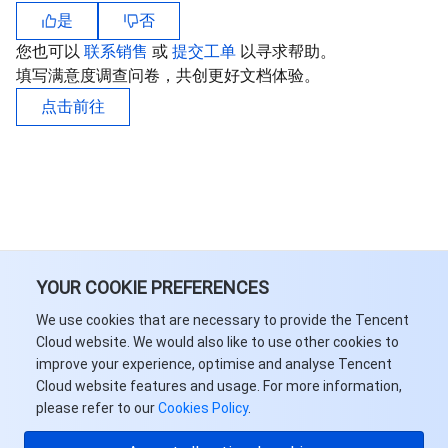
是
否
您也可以
联系销售
或
提交工单
以寻求帮助。
填写满意度调查问卷，共创更好文档体验。
点击前往
YOUR COOKIE PREFERENCES
We use cookies that are necessary to provide the Tencent
Cloud website. We would also like to use other cookies to
improve your experience, optimise and analyse Tencent
Cloud website features and usage. For more information,
please refer to our
Cookies Policy
.