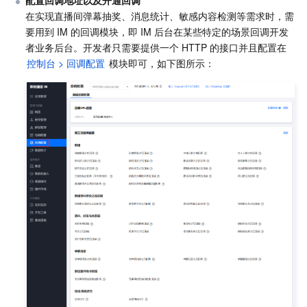
API 与工具
标签
腾讯云代码助手
腾讯云可观测平台
在实现直播间弹幕抽奖、消息统计、敏感内容检测等需求时，需
要用到 IM 的回调模块，即 IM 后台在某些特定的场景回调开发
软件产品公告专区
云资源自动化 for Terraform
腾讯云代码分析
应用性能监控
云迁移
者业务后台。开发者只需要提供一个 HTTP 的接口并且配置在 
控制台 > 回调配置
 模块即可，如下图所示：
专有云软件
访问管理
腾讯云超级应用服务
前端性能监控
云 API
软件产品生命周期公告
腾讯云数据库
操作审计
云拨测
腾讯云命令行工具
腾讯专有云企业版 TCE
其他文档
配置审计
Prometheus 监控服务
腾讯专有云PaaS平台 TCS
TDSQL
大数据
集团账号管理
Grafana 可视化服务
渠道合作伙伴
操作系统
控制中心
事件总线
账号相关
大数据处理套件 TBDS
身份识别平台
腾讯云健康看板
消息中心
TencentOS Server
云顾问 - 混沌演练
云顾问-Tencent RTC 云助手
控制台相关