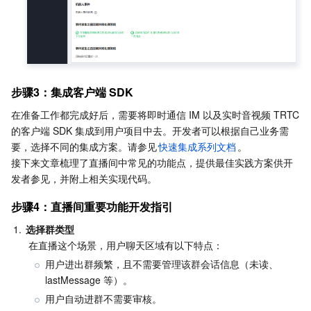
地域管理系统
云压测
费用中心
配额中心
认证信息
资源中心
政策与规范
步骤3：集成客户端 SDK
在准备工作都完成好后，需要将即时通信 IM 以及实时音视频 TRTC 
第三方
的客户端 SDK 集成到用户项目中去。开发者可以根据自己业务需
要，选择不同的集成方案。请参见
快速集成系列文档
。

服务计划
接下来文章梳理了直播间中常见的功能点，提供最佳实践方案供开
发者参见，并附上相关实现代码。
腾讯云培训认证
步骤4：直播间重要功能开发指引
1.
选择群类型
合作伙伴支持计划
 在直播这个场景，用户聊天区域有以下特点：
用户进出群频繁，且不需要管理该群会话信息（未读、
lastMessage 等）。
用户自动进群不需要审核。