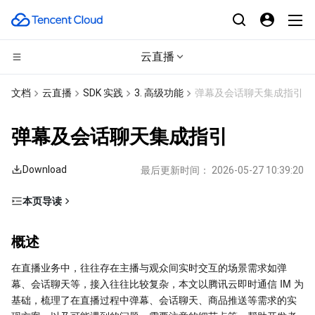
云直播
CDN与边缘平台
文档
云直播
SDK 实践
3. 高级功能
弹幕及会话聊天集成指引
计算
边缘安全加速平台 EO
弹幕及会话聊天集成指引
边缘计算
内容分发网络 CDN
云服务器
Download
最后更新时间：
2026-05-27 10:39:20
高性能计算
全站加速网络
轻量应用服务器
边缘计算机器
本页导读
概述
容器
DDoS 防护
裸金属云服务器
批量计算
概述
重点功能介绍
分布式云
安全加速 SCDN
GPU 云服务器
高性能计算集群
容器服务
在直播业务中，往往存在主播与观众间实时交互的场景需求如弹
接入方法
幕、会话聊天等，接入往往比较复杂，本文以腾讯云即时通信 IM 为
步骤1：创建应用
微服务
多网聚合加速（腾讯云聚通）
专用宿主机
服务网格
本地专用集群
基础，梳理了在直播过程中弹幕、会话聊天、商品推送等需求的实