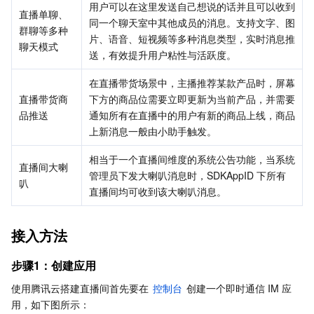
用户可以在这里发送自己想说的话并且可以收到
直播单聊、
同一个聊天室中其他成员的消息。支持文字、图
业务安全
云数据库 Tendis
数据库智能管家 DBbrain
负载均衡
数据安全治理中心
群聊等多种
片、语音、短视频等多种消息类型，实时消息推
聊天模式
送，有效提升用户粘性与活跃度。
安全服务
时序数据库 CTSDB
数据库管理中心
网关负载均衡
密钥管理系统
验证码
在直播带货场景中，主播推荐某款产品时，屏幕
云安全
专线接入
凭据管理系统
文本内容安全
渗透测试服务
直播带货商
下方的商品位需要立即更新为当前产品，并需要
品推送
通知所有在直播中的用户有新的商品上线，商品
应用安全
云联网
堡垒机
图片内容安全
安全服务平台
云防火墙
上新消息一般由小助手触发。
相当于一个直播间维度的系统公告功能，当系统
域名与网站
弹性网卡
数据安全审计
音频内容安全
Web 应用防火墙
移动应用安全
直播间大喇
管理员下发大喇叭消息时，SDKAppID 下所有
叭
直播间均可收到该大喇叭消息。
企业应用
NAT 网关
视频内容安全
主机安全
安全凭证服务
域名注册
接入方法
办公协同
对等连接
账号风控平台
容器安全服务
SSL 证书
腾讯微卡
步骤1：创建应用
大数据
网络流日志
风险识别 RCE
云安全中心
私有域解析 Private DNS
腾讯电子签
使用腾讯云搭建直播间首先要在 
控制台
 创建一个即时通信 IM 应
用，如下图所示：
AI 基础产品
Anycast 公网加速
游戏安全
漏洞扫描服务
移动解析 HTTPDNS
腾讯会议
弹性 MapReduce