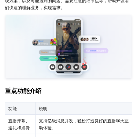
现方案，以及可能遇到的问题、需要注意的细节点等，帮助开发者
步骤2：完成相关配置
Serverless
弹性伸缩
容器镜像服务
边缘可用区
弹性微服务
们快速的理解业务，实现需求。
步骤3：集成客户端 SDK
步骤4：直播间重要功能开发指引
基础存储服务
自动化助手
云原生分布式云中心
专属可用区
API 网关
云函数
相关文档
存储数据服务
注册配置治理
对象存储
关系型数据库
文件存储
日志服务
关系型数据库TDSQL
云硬盘
数据万象
云数据库 MySQL
NoSQL 数据库
云 HDFS
智能媒资托管
云数据库 MariaDB
TDSQL-C MySQL 版
重点功能介绍
数据库 SaaS 服务
数据加速器 GooseFS
云数据库 PostgreSQL
TDSQL MySQL 版
腾讯云分布式缓存数据库（兼容 Redis）
功能
说明
网络
云数据库 SQL Server
TDSQL Boundless
云数据库 MongoDB
数据传输服务
直播弹幕、
支持亿级消息并发，轻松打造良好的直播聊天互
送礼和点赞
动体验。
数据安全
游戏数据库 TcaplusDB
数据库专家服务
私有网络