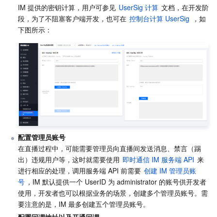
媒体点播
多模态智能数据湖 TCLake
腾讯混元大模型
消息队列 Pulsar 版
邮件推送
实时音视频
媒体直播
IM 提供的密钥计算，用户可参见 
UserSig 计算
 文档，在开发阶
段，为了不阻塞客户端开发，也可在 
控制台计算 UserSig
 ，如
媒体处理
大模型服务平台 TokenHub
消息队列 MQTT 版
实时互动-教育版
媒体包装
直播录制
下图所示：
视频终端SDK
消息队列 CMQ 版
实时互动-工业能源版
媒体传输
媒体处理
教育服务
消息队列 CMQ
游戏多媒体引擎
云直播
应用云渲染
直播 SDK
医疗服务
云联络中心
云点播
云桌面
短视频 SDK
互动白板
云资源管理
腾讯特效 SDK
腾讯健康组学平台
配置管理员账号
在直播过程中，可能需要管理员向直播间发送消息、禁言（踢
开发者工具
数智医疗影像平台
API
出）违规用户等，这时就需要使用 
即时通信 IM 服务端 API
 来
进行相应的处理，调用服务端 API 前需要 
创建 IM 管理员账
Low Code
智能导诊
SDK
云市场
号
，IM 默认提供一个 UserID 为 administrator 的账号供开发者
使用，开发者也可以根据业务的场景，创建多个管理员账号。需
监控与运维
智能预问诊
智能顾问
云原生构建
云开发 CloudBase
要注意的是，IM 最多创建五个管理员账号。
配置回调地址以及开通回调