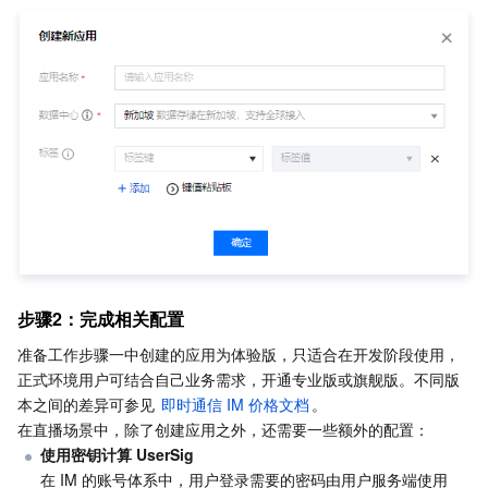
AI 应用产品
共享带宽包
防火墙管理
DNSPod
腾讯乐享
Elasticsearch Service
人脸识别
AI 平台产品
VPN 连接
云解析 DNS
腾讯云企业网盘
流计算 Oceanus
语音合成
腾讯云智能数智人
腾讯大模型
私有连接
数据湖计算
语音识别
人脸核身
腾讯云大模型训推平台TI-ONE
物联网
弹性公网 IP
腾讯云数据仓库 TCHouse-C
机器翻译
智能音乐平台
腾讯云智能体开发平台
消息队列
全球应用加速
腾讯云数据仓库 TCHouse-D
文字识别
知识引擎原子能力
物联网通信
步骤2：完成相关配置
通信服务
腾讯云数据仓库 TCHouse-P
人脸融合
大模型图像创作引擎
消息队列 CKafka 版
准备工作步骤一中创建的应用为体验版，只适合在开发阶段使用，
正式环境用户可结合自己业务需求，开通专业版或旗舰版。不同版
实时互动
数据开发治理平台 WeData
大模型视频创作引擎
消息队列 RocketMQ 版
短信
本之间的差异可参见
 即时通信 IM 价格文档
。

在直播场景中，除了创建应用之外，还需要一些额外的配置：
视频服务
腾讯云 BI
腾讯混元生3D
消息队列 RabbitMQ 版
移动推送
即时通信 IM
使用密钥计算 UserSig
在 IM 的账号体系中，用户登录需要的密码由用户服务端使用 