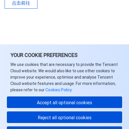
点击前往
AI 基础产品
Anycast 公网加速
游戏安全
漏洞扫描服务
移动解析 HTTPDNS
腾讯会议
弹性 MapReduce
AI 应用产品
共享带宽包
防火墙管理
DNSPod
腾讯乐享
Elasticsearch Service
人脸识别
AI 平台产品
VPN 连接
云解析 DNS
腾讯云企业网盘
流计算 Oceanus
语音合成
腾讯云智能数智人
腾讯大模型
YOUR COOKIE PREFERENCES
私有连接
数据湖计算
语音识别
人脸核身
腾讯云大模型训推平台TI-ONE
We use cookies that are necessary to provide the Tencent
物联网
弹性公网 IP
腾讯云数据仓库 TCHouse-C
机器翻译
智能音乐平台
腾讯云智能体开发平台
Cloud website. We would also like to use other cookies to
improve your experience, optimise and analyse Tencent
Cloud website features and usage. For more information,
消息队列
全球应用加速
腾讯云数据仓库 TCHouse-D
文字识别
知识引擎原子能力
物联网通信
please refer to our
Cookies Policy
.
通信服务
腾讯云数据仓库 TCHouse-P
人脸融合
大模型图像创作引擎
消息队列 CKafka 版
Accept all optional cookies
实时互动
数据开发治理平台 WeData
大模型视频创作引擎
消息队列 RocketMQ 版
短信
Reject all optional cookies
视频服务
腾讯云 BI
腾讯混元生3D
消息队列 RabbitMQ 版
移动推送
即时通信 IM