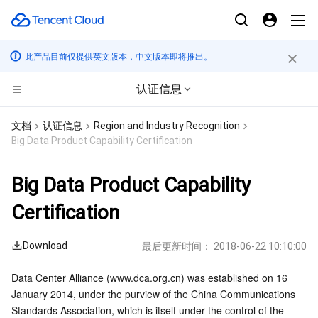
此产品目前仅提供英文版本，中文版本即将推出。
认证信息
计算
文档
认证信息
Region and Industry Recognition
Big Data Product Capability Certification
CDN与边缘平台
云服务器
Big Data Product Capability
高性能计算
轻量应用服务器
边缘安全加速平台 EO
Certification
边缘计算
裸金属云服务器
内容分发网络 CDN
批量计算
Download
最后更新时间：
2018-06-22 10:10:00
容器
GPU 云服务器
全站加速网络
高性能计算集群
边缘计算机器
Data Center Alliance (
www.dca.org.cn
) was established on 16 
分布式云
专用宿主机
DDoS 防护
容器服务
January 2014, under the purview of the China Communications 
Standards Association, which is itself under the control of the 