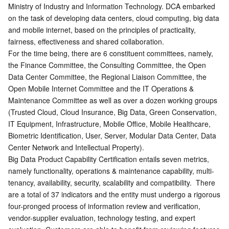
Ministry of Industry and Information Technology. DCA embarked 
微服务
弹性伸缩
安全加速 SCDN
服务网格
本地专用集群
on the task of developing data centers, cloud computing, big data 
and mobile internet, based on the principles of practicality, 
Serverless
自动化助手
多网聚合加速（腾讯云聚通）
容器镜像服务
边缘可用区
弹性微服务
fairness, effectiveness and shared collaboration.
For the time being, there are 6 constituent committees, namely, 
基础存储服务
云原生分布式云中心
专属可用区
API 网关
云函数
the Finance Committee, the Consulting Committee, the Open 
Data Center Committee, the Regional Liaison Committee, the 
存储数据服务
注册配置治理
对象存储
Open Mobile Internet Committee and the IT Operations & 
Maintenance Committee as well as over a dozen working groups 
(Trusted Cloud, Cloud Insurance, Big Data, Green Conservation, 
关系型数据库
文件存储
日志服务
IT Equipment, Infrastructure, Mobile Office, Mobile Healthcare, 
Biometric Identification, User, Server, Modular Data Center, Data 
关系型数据库TDSQL
云硬盘
数据万象
云数据库 MySQL
Center Network and Intellectual Property).
Big Data Product Capability Certification entails seven metrics, 
NoSQL 数据库
云 HDFS
智能媒资托管
云数据库 MariaDB
TDSQL-C MySQL 版
namely functionality, operations & maintenance capability, multi-
tenancy, availability, security, scalability and compatibility.  There 
数据库 SaaS 服务
数据加速器 GooseFS
云数据库 PostgreSQL
TDSQL MySQL 版
腾讯云分布式缓存数据库（兼容 Redis）
are a total of 37 indicators and the entity must undergo a rigorous 
four-pronged process of information review and verification, 
网络
云数据库 SQL Server
TDSQL Boundless
云数据库 MongoDB
数据传输服务
vendor-supplier evaluation, technology testing, and expert 