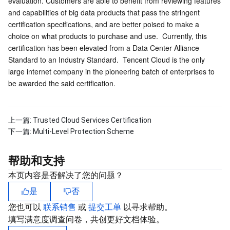
evaluation. Customers are able to benefit from reviewing features 
and capabilities of big data products that pass the stringent 
数据安全
游戏数据库 TcaplusDB
数据库专家服务
私有网络
certification specifications, and are better poised to make a 
choice on what products to purchase and use.  Currently, this 
业务安全
云数据库 Tendis
数据库智能管家 DBbrain
负载均衡
数据安全治理中心
certification has been elevated from a Data Center Alliance 
Standard to an Industry Standard.  Tencent Cloud is the only 
安全服务
时序数据库 CTSDB
数据库管理中心
网关负载均衡
密钥管理系统
验证码
large internet company in the pioneering batch of enterprises to 
be awarded the said certification.
云安全
专线接入
凭据管理系统
文本内容安全
渗透测试服务
应用安全
云联网
堡垒机
图片内容安全
安全服务平台
云防火墙
上一篇:
Trusted Cloud Services Certification
下一篇:
Multi-Level Protection Scheme
域名与网站
弹性网卡
数据安全审计
音频内容安全
Web 应用防火墙
移动应用安全
帮助和支持
企业应用
NAT 网关
视频内容安全
主机安全
安全凭证服务
域名注册
本页内容是否解决了您的问题？
是
否
办公协同
对等连接
账号风控平台
容器安全服务
SSL 证书
腾讯微卡
您也可以
联系销售
或
提交工单
以寻求帮助。
填写满意度调查问卷，共创更好文档体验。
大数据
网络流日志
风险识别 RCE
云安全中心
私有域解析 Private DNS
腾讯电子签