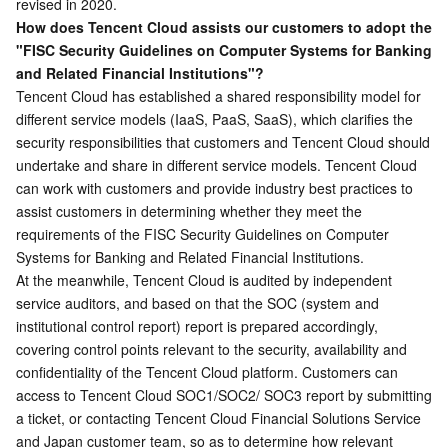
revised in 2020.
How does Tencent Cloud assists our customers to adopt the 
数据安全
游戏数据库 TcaplusDB
数据库专家服务
私有网络
"FISC Security Guidelines on Computer Systems for Banking 
and Related Financial Institutions"?
业务安全
云数据库 Tendis
数据库智能管家 DBbrain
负载均衡
数据安全治理中心
Tencent Cloud has established a shared responsibility model for 
different service models (IaaS, PaaS, SaaS), which clarifies the 
安全服务
时序数据库 CTSDB
数据库管理中心
网关负载均衡
密钥管理系统
验证码
security responsibilities that customers and Tencent Cloud should 
undertake and share in different service models. Tencent Cloud 
云安全
专线接入
凭据管理系统
文本内容安全
渗透测试服务
can work with customers and provide industry best practices to 
assist customers in determining whether they meet the 
应用安全
云联网
堡垒机
图片内容安全
安全服务平台
云防火墙
requirements of the FISC Security Guidelines on Computer 
Systems for Banking and Related Financial Institutions.
At the meanwhile, Tencent Cloud is audited by independent 
域名与网站
弹性网卡
数据安全审计
音频内容安全
Web 应用防火墙
移动应用安全
service auditors, and based on that the SOC (system and 
institutional control report) report is prepared accordingly, 
企业应用
NAT 网关
视频内容安全
主机安全
安全凭证服务
域名注册
covering control points relevant to the security, availability and 
confidentiality of the Tencent Cloud platform. Customers can 
办公协同
对等连接
账号风控平台
容器安全服务
SSL 证书
腾讯微卡
access to Tencent Cloud SOC1/SOC2/ SOC3 report by submitting 
a ticket, or contacting Tencent Cloud Financial Solutions Service 
大数据
网络流日志
风险识别 RCE
云安全中心
私有域解析 Private DNS
腾讯电子签
and Japan customer team, so as to determine how relevant 