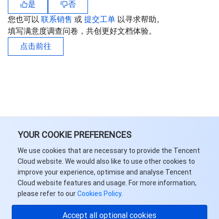
是
否
您也可以
联系销售
或
提交工单
以寻求帮助。
媒体点播
多模态智能数据湖 TCLake
腾讯混元大模型
消息队列 Pulsar 版
邮件推送
实时音视频
媒体直播
填写满意度调查问卷，共创更好文档体验。
点击前往
媒体处理
大模型服务平台 TokenHub
消息队列 MQTT 版
实时互动-教育版
媒体包装
直播录制
视频终端SDK
消息队列 CMQ 版
实时互动-工业能源版
媒体传输
媒体处理
教育服务
消息队列 CMQ
游戏多媒体引擎
云直播
应用云渲染
直播 SDK
医疗服务
云联络中心
云点播
云桌面
短视频 SDK
互动白板
YOUR COOKIE PREFERENCES
云资源管理
腾讯特效 SDK
腾讯健康组学平台
We use cookies that are necessary to provide the Tencent
Cloud website. We would also like to use other cookies to
improve your experience, optimise and analyse Tencent
开发者工具
数智医疗影像平台
API
Cloud website features and usage. For more information,
please refer to our
Cookies Policy
.
Low Code
智能导诊
SDK
云市场
Accept all optional cookies