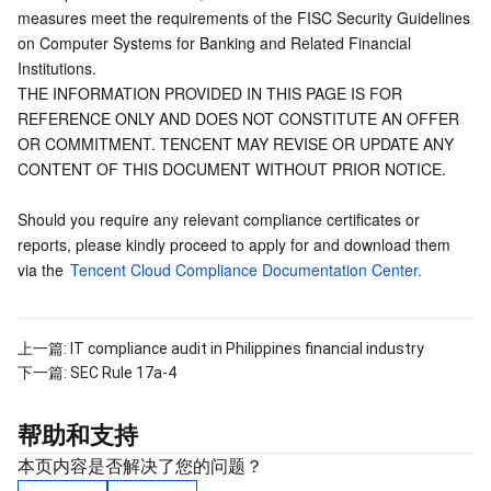
measures meet the requirements of the FISC Security Guidelines 
AI 基础产品
Anycast 公网加速
游戏安全
漏洞扫描服务
移动解析 HTTPDNS
腾讯会议
弹性 MapReduce
on Computer Systems for Banking and Related Financial 
Institutions.
THE INFORMATION PROVIDED IN THIS PAGE IS FOR 
AI 应用产品
共享带宽包
防火墙管理
DNSPod
腾讯乐享
Elasticsearch Service
人脸识别
REFERENCE ONLY AND DOES NOT CONSTITUTE AN OFFER 
OR COMMITMENT. TENCENT MAY REVISE OR UPDATE ANY 
AI 平台产品
VPN 连接
云解析 DNS
腾讯云企业网盘
流计算 Oceanus
语音合成
腾讯云智能数智人
CONTENT OF THIS DOCUMENT WITHOUT PRIOR NOTICE.
腾讯大模型
私有连接
数据湖计算
语音识别
人脸核身
腾讯云大模型训推平台TI-ONE
Should you require any relevant compliance certificates or 
reports, please kindly proceed to apply for and download them 
物联网
弹性公网 IP
腾讯云数据仓库 TCHouse-C
机器翻译
智能音乐平台
腾讯云智能体开发平台
via the 
Tencent Cloud Compliance Documentation Center.
消息队列
全球应用加速
腾讯云数据仓库 TCHouse-D
文字识别
知识引擎原子能力
物联网通信
上一篇:
IT compliance audit in Philippines financial industry
下一篇:
SEC Rule 17a-4
通信服务
腾讯云数据仓库 TCHouse-P
人脸融合
大模型图像创作引擎
消息队列 CKafka 版
帮助和支持
实时互动
数据开发治理平台 WeData
大模型视频创作引擎
消息队列 RocketMQ 版
短信
本页内容是否解决了您的问题？
视频服务
腾讯云 BI
腾讯混元生3D
消息队列 RabbitMQ 版
移动推送
即时通信 IM