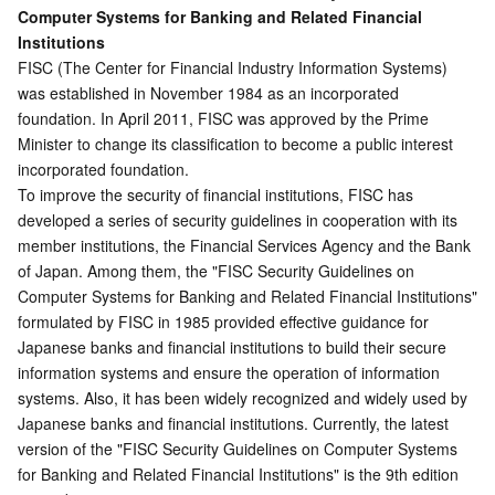
Computer Systems for Banking and Related Financial 
微服务
弹性伸缩
安全加速 SCDN
服务网格
本地专用集群
Institutions
FISC (The Center for Financial Industry Information Systems) 
Serverless
自动化助手
多网聚合加速（腾讯云聚通）
容器镜像服务
边缘可用区
弹性微服务
was established in November 1984 as an incorporated 
foundation. In April 2011, FISC was approved by the Prime 
基础存储服务
云原生分布式云中心
专属可用区
API 网关
云函数
Minister to change its classification to become a public interest 
incorporated foundation.
存储数据服务
注册配置治理
对象存储
To improve the security of financial institutions, FISC has 
developed a series of security guidelines in cooperation with its 
关系型数据库
文件存储
日志服务
member institutions, the Financial Services Agency and the Bank 
of Japan. Among them, the "FISC Security Guidelines on 
Computer Systems for Banking and Related Financial Institutions" 
关系型数据库TDSQL
云硬盘
数据万象
云数据库 MySQL
formulated by FISC in 1985 provided effective guidance for 
Japanese banks and financial institutions to build their secure 
NoSQL 数据库
云 HDFS
智能媒资托管
云数据库 MariaDB
TDSQL-C MySQL 版
information systems and ensure the operation of information 
systems. Also, it has been widely recognized and widely used by 
数据库 SaaS 服务
数据加速器 GooseFS
云数据库 PostgreSQL
TDSQL MySQL 版
腾讯云分布式缓存数据库（兼容 Redis）
Japanese banks and financial institutions. Currently, the latest 
version of the "FISC Security Guidelines on Computer Systems 
网络
云数据库 SQL Server
TDSQL Boundless
云数据库 MongoDB
数据传输服务
for Banking and Related Financial Institutions" is the 9th edition 