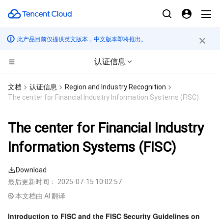
此产品目前仅提供英文版本，中文版本即将推出。
认证信息
计算
文档
认证信息
Region and Industry Recognition
The center for Financial Industry Information Systems (FISC)
CDN与边缘平台
云服务器
The center for Financial Industry
边缘计算
轻量应用服务器
边缘安全加速平台 EO
Information Systems (FISC)
高性能计算
裸金属云服务器
内容分发网络 CDN
边缘计算机器
Download
容器
GPU 云服务器
全站加速网络
批量计算
最后更新时间：
2025-07-15 10:02:57
本文档由 AI 翻译
分布式云
专用宿主机
DDoS 防护
高性能计算集群
容器服务
Introduction to FISC and the FISC Security Guidelines on 