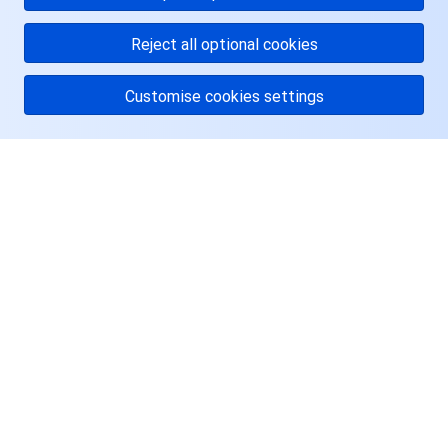
监控与运维
智能预问诊
智能顾问
云原生构建
云开发 CloudBase
Reject all optional cookies
API 与工具
标签
腾讯云代码助手
腾讯云可观测平台
Customise cookies settings
软件产品公告专区
云资源自动化 for Terraform
腾讯云代码分析
应用性能监控
云迁移
专有云软件
访问管理
腾讯云超级应用服务
前端性能监控
云 API
软件产品生命周期公告
关于腾讯云
服务与支持
腾讯云数据库
操作审计
云拨测
腾讯云命令行工具
腾讯专有云企业版 TCE
资源
其他文档
配置审计
Prometheus 监控服务
腾讯专有云PaaS平台 TCS
TDSQL
用户中心
大数据
集团账号管理
Grafana 可视化服务
渠道合作伙伴
Facebook
操作系统
控制中心
事件总线
账号相关
大数据处理套件 TBDS
Twitter
身份识别平台
腾讯云健康看板
消息中心
TencentOS Server
Linkedin