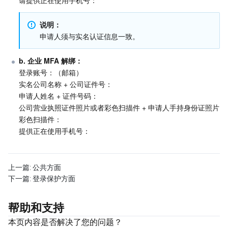
请提供正在使用手机号：
业务安全
云数据库 Tendis
数据库智能管家 DBbrain
负载均衡
数据安全治理中心
说明：
申请人须与实名认证信息一致。
安全服务
时序数据库 CTSDB
数据库管理中心
网关负载均衡
密钥管理系统
验证码
b. 企业 MFA 解绑：
云安全
专线接入
凭据管理系统
文本内容安全
渗透测试服务
登录账号：（邮箱） 

实名公司名称 + 公司证件号： 

应用安全
云联网
堡垒机
图片内容安全
安全服务平台
云防火墙
申请人姓名 + 证件号码：

公司营业执照证件照片或者彩色扫描件 + 申请人手持身份证照片
彩色扫描件：

域名与网站
弹性网卡
数据安全审计
音频内容安全
Web 应用防火墙
移动应用安全
提供正在使用手机号：
企业应用
NAT 网关
视频内容安全
主机安全
安全凭证服务
域名注册
上一篇:
公共方面
办公协同
对等连接
账号风控平台
容器安全服务
SSL 证书
腾讯微卡
下一篇:
登录保护方面
大数据
网络流日志
风险识别 RCE
云安全中心
私有域解析 Private DNS
腾讯电子签
帮助和支持
本页内容是否解决了您的问题？
AI 基础产品
Anycast 公网加速
游戏安全
漏洞扫描服务
移动解析 HTTPDNS
腾讯会议
弹性 MapReduce