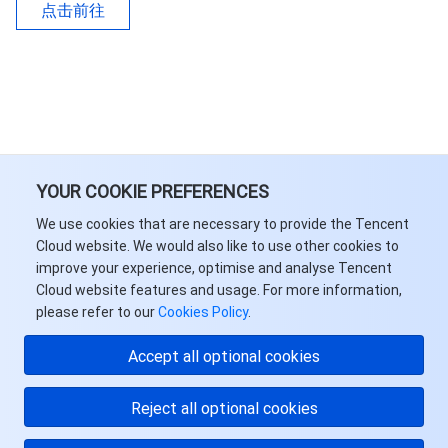
媒体点播
多模态智能数据湖 TCLake
腾讯混元大模型
消息队列 Pulsar 版
邮件推送
实时音视频
媒体直播
点击前往
媒体处理
大模型服务平台 TokenHub
消息队列 MQTT 版
实时互动-教育版
媒体包装
直播录制
视频终端SDK
消息队列 CMQ 版
实时互动-工业能源版
媒体传输
媒体处理
教育服务
消息队列 CMQ
游戏多媒体引擎
云直播
应用云渲染
直播 SDK
YOUR COOKIE PREFERENCES
医疗服务
云联络中心
云点播
云桌面
短视频 SDK
互动白板
We use cookies that are necessary to provide the Tencent
Cloud website. We would also like to use other cookies to
云资源管理
腾讯特效 SDK
腾讯健康组学平台
improve your experience, optimise and analyse Tencent
Cloud website features and usage. For more information,
开发者工具
数智医疗影像平台
API
please refer to our
Cookies Policy
.
Accept all optional cookies
Low Code
智能导诊
SDK
云市场
Reject all optional cookies
监控与运维
智能预问诊
智能顾问
云原生构建
云开发 CloudBase