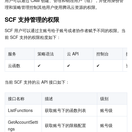
用户可以通过 CAM 创建、管理和销毁用户（组），并使用身份管
Serverless
弹性伸缩
容器镜像服务
边缘可用区
弹性微服务
理和策略管理控制其他用户使用腾讯云资源的权限。
SCF 支持管理的权限
基础存储服务
自动化助手
云原生分布式云中心
专属可用区
API 网关
云函数
SCF 用户可以通过主账号给子账号或者协作者赋予不同的权限。当
存储数据服务
注册配置治理
对象存储
前 SCF 支持的权限粒度如下：
关系型数据库
文件存储
日志服务
服务
策略语法
云 API
控制台
授
云函数
✔
✔
✔
资
关系型数据库TDSQL
云硬盘
数据万象
云数据库 MySQL
NoSQL 数据库
云 HDFS
智能媒资托管
云数据库 MariaDB
TDSQL-C MySQL 版
当前 SCF 支持的云 API 接口如下：
数据库 SaaS 服务
数据加速器 GooseFS
云数据库 PostgreSQL
TDSQL MySQL 版
腾讯云分布式缓存数据库（兼容 Redis）
接口名称
描述
级别
ListFunctions
获取账号下的函数列表
账号级
网络
云数据库 SQL Server
TDSQL Boundless
云数据库 MongoDB
数据传输服务
GetAccountSetti
获取账号下的限额配置
账号级
数据安全
游戏数据库 TcaplusDB
数据库专家服务
私有网络
ngs