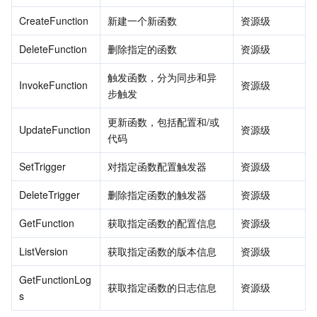
CreateFunction
新建一个新函数
资源级
业务安全
云数据库 Tendis
数据库智能管家 DBbrain
负载均衡
数据安全治理中心
DeleteFunction
删除指定的函数
资源级
安全服务
时序数据库 CTSDB
数据库管理中心
网关负载均衡
密钥管理系统
验证码
触发函数，分为同步和异
InvokeFunction
资源级
步触发
云安全
专线接入
凭据管理系统
文本内容安全
渗透测试服务
更新函数，包括配置和/或
UpdateFunction
资源级
应用安全
云联网
堡垒机
图片内容安全
安全服务平台
云防火墙
代码
SetTrigger
对指定函数配置触发器
资源级
域名与网站
弹性网卡
数据安全审计
音频内容安全
Web 应用防火墙
移动应用安全
DeleteTrigger
删除指定函数的触发器
资源级
企业应用
NAT 网关
视频内容安全
主机安全
安全凭证服务
域名注册
GetFunction
获取指定函数的配置信息
资源级
办公协同
对等连接
账号风控平台
容器安全服务
SSL 证书
腾讯微卡
ListVersion
获取指定函数的版本信息
资源级
大数据
网络流日志
风险识别 RCE
云安全中心
私有域解析 Private DNS
腾讯电子签
GetFunctionLog
获取指定函数的日志信息
资源级
s
AI 基础产品
Anycast 公网加速
游戏安全
漏洞扫描服务
移动解析 HTTPDNS
腾讯会议
弹性 MapReduce