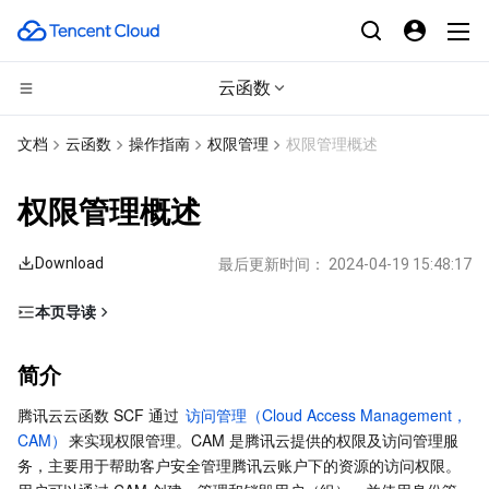
云函数
CDN与边缘平台
文档
云函数
操作指南
权限管理
权限管理概述
计算
边缘安全加速平台 EO
权限管理概述
高性能计算
内容分发网络 CDN
云服务器
Download
最后更新时间：
2024-04-19 15:48:17
边缘计算
全站加速网络
轻量应用服务器
批量计算
本页导读
简介
容器
DDoS 防护
裸金属云服务器
高性能计算集群
边缘计算机器
简介
SCF 支持管理的权限
分布式云
安全加速 SCDN
GPU 云服务器
容器服务
腾讯云云函数 SCF 通过 
访问管理（Cloud Access Management，
角色与授权
CAM）
来实现权限管理。CAM 是腾讯云提供的权限及访问管理服
微服务
多网聚合加速（腾讯云聚通）
专用宿主机
服务网格
本地专用集群
务，主要用于帮助客户安全管理腾讯云账户下的资源的访问权限。