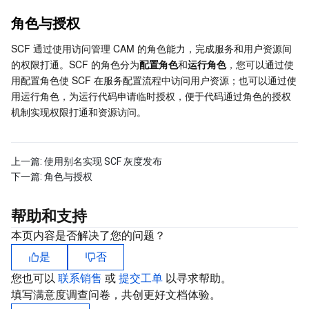
角色与授权
AI 应用产品
共享带宽包
防火墙管理
DNSPod
腾讯乐享
Elasticsearch Service
人脸识别
SCF 通过使用访问管理 CAM 的角色能力，完成服务和用户资源间
的权限打通。SCF 的角色分为
配置角色
和
运行角色
，您可以通过使
AI 平台产品
VPN 连接
云解析 DNS
腾讯云企业网盘
流计算 Oceanus
语音合成
腾讯云智能数智人
用配置角色使 SCF 在服务配置流程中访问用户资源；也可以通过使
用运行角色，为运行代码申请临时授权，便于代码通过角色的授权
腾讯大模型
私有连接
数据湖计算
语音识别
人脸核身
腾讯云大模型训推平台TI-ONE
机制实现权限打通和资源访问。
物联网
弹性公网 IP
腾讯云数据仓库 TCHouse-C
机器翻译
智能音乐平台
腾讯云智能体开发平台
上一篇:
使用别名实现 SCF 灰度发布
消息队列
全球应用加速
腾讯云数据仓库 TCHouse-D
文字识别
知识引擎原子能力
物联网通信
下一篇:
角色与授权
通信服务
腾讯云数据仓库 TCHouse-P
人脸融合
大模型图像创作引擎
消息队列 CKafka 版
帮助和支持
本页内容是否解决了您的问题？
实时互动
数据开发治理平台 WeData
大模型视频创作引擎
消息队列 RocketMQ 版
短信
是
否
视频服务
腾讯云 BI
腾讯混元生3D
消息队列 RabbitMQ 版
移动推送
即时通信 IM
您也可以
联系销售
或
提交工单
以寻求帮助。
填写满意度调查问卷，共创更好文档体验。