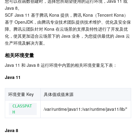
您可以在函数创建时，选择您所期望使用的运行环境，Java 11 或 
Serverless
自动化助手
多网聚合加速（腾讯云聚通）
容器镜像服务
边缘可用区
弹性微服务
Java 8。
SCF Java 11 基于腾讯 Kona 提供，腾讯 Kona（Tencent Kona）
基于 OpenJDK，由腾讯专业技术团队提供技术维护、优化及安全保
基础存储服务
云原生分布式云中心
专属可用区
注册配置治理
云函数
障。腾讯云团队针对 Kona 在云场景的支撑及特性进行了开发及优
化，使其更加适合云场景下的 Java 业务，为您提供最优的 Java 云
存储数据服务
API 网关
对象存储
生产环境及解决方案。
关系型数据库
文件存储
日志服务
相关环境变量
Java 11 和 Java 8 运行环境中内置的相关环境变量见下表：
关系型数据库TDSQL
云硬盘
数据万象
云数据库 MySQL
Java 11
NoSQL 数据库
云 HDFS
智能媒资托管
云数据库 MariaDB
TDSQL-C MySQL 版
环境变量 Key
具体值或值来源
数据库 SaaS 服务
数据加速器 GooseFS
云数据库 PostgreSQL
TDSQL MySQL 版
腾讯云分布式缓存数据库（兼容 Redis）
CLASSPAT
/var/runtime/java11:/var/runtime/java11/lib/*
H
网络
云数据库 SQL Server
TDSQL Boundless
云数据库 MongoDB
数据传输服务
Java 8
数据安全
游戏数据库 TcaplusDB
数据库专家服务
私有网络