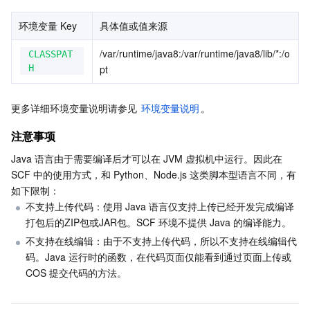
业务安全
云数据库 Tendis
数据库智能管家 DBbrain
负载均衡
数据安全治理中心
环境变量 Key
具体值或值来源
/var/runtime/java8:/var/runtime/java8/lib/*:/o
CLASSPAT
安全服务
时序数据库 CTSDB
数据库管理中心
网关负载均衡
密钥管理系统
验证码
H
pt
云安全
专线接入
凭据管理系统
文本内容安全
渗透测试服务
更多详细环境变量说明请参见 
环境变量说明
。
应用安全
云联网
堡垒机
图片内容安全
安全服务平台
云防火墙
注意事项
Java 语言由于需要编译后才可以在 JVM 虚拟机中运行。因此在 
域名与网站
弹性网卡
数据安全审计
音频内容安全
Web 应用防火墙
移动应用安全
SCF 中的使用方式，和 Python、Node.js 这类脚本型语言不同，有
如下限制：
企业应用
NAT 网关
视频内容安全
主机安全
安全凭证服务
域名注册
不支持上传代码：使用 Java 语言仅支持上传已经开发完成编译
打包后的ZIP包或JAR包。SCF 环境不提供 Java 的编译能力。
办公协同
对等连接
账号风控平台
容器安全服务
SSL 证书
腾讯微卡
不支持在线编辑：由于不支持上传代码，所以不支持在线编辑代
码。Java 运行时的函数，在代码页面仅能看到通过页面上传或 
大数据
网络流日志
风险识别 RCE
云安全中心
私有域解析 Private DNS
腾讯电子签
COS 提交代码的方法。
AI 基础产品
Anycast 公网加速
游戏安全
漏洞扫描服务
移动解析 HTTPDNS
腾讯会议
弹性 MapReduce