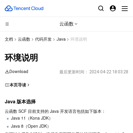
云函数
计算
文档
云函数
代码开发
Java
环境说明
CDN与边缘平台
云服务器
环境说明
高性能计算
轻量应用服务器
边缘安全加速平台 EO
Download
最后更新时间：
2024-04-22 18:03:28
边缘计算
裸金属云服务器
内容分发网络 CDN
批量计算
本页导读
Java 版本选择
容器
GPU 云服务器
全站加速网络
高性能计算集群
边缘计算机器
Java 版本选择
相关环境变量
分布式云
专用宿主机
DDoS 防护
容器服务
云函数 SCF 目前支持的 Java 开发语言包括如下版本：
注意事项
Java 11（Kona JDK）
微服务
弹性伸缩
安全加速 SCDN
服务网格
本地专用集群
Java 8（Open JDK）