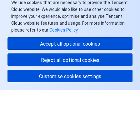
媒体点播
多模态智能数据湖 TCLake
腾讯混元大模型
消息队列 Pulsar 版
邮件推送
实时音视频
媒体直播
We use cookies that are necessary to provide the Tencent
Cloud website. We would also like to use other cookies to
improve your experience, optimise and analyse Tencent
媒体处理
大模型服务平台 TokenHub
消息队列 MQTT 版
实时互动-教育版
媒体包装
直播录制
Cloud website features and usage. For more information,
please refer to our
Cookies Policy
.
视频终端SDK
消息队列 CMQ 版
实时互动-工业能源版
媒体传输
媒体处理
Accept all optional cookies
教育服务
消息队列 CMQ
游戏多媒体引擎
云直播
应用云渲染
直播 SDK
Reject all optional cookies
医疗服务
云联络中心
云点播
云桌面
短视频 SDK
互动白板
Customise cookies settings
云资源管理
腾讯特效 SDK
腾讯健康组学平台
开发者工具
数智医疗影像平台
API
关于腾讯云
服务与支持
Low Code
智能导诊
SDK
云市场
资源
监控与运维
智能预问诊
智能顾问
云原生构建
云开发 CloudBase
用户中心