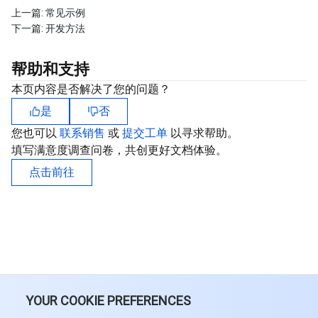
上一篇:
常见示例
下一篇:
开发方法
AI 应用产品
共享带宽包
防火墙管理
DNSPod
腾讯乐享
Elasticsearch Service
人脸识别
帮助和支持
AI 平台产品
VPN 连接
云解析 DNS
腾讯云企业网盘
流计算 Oceanus
语音合成
腾讯云智能数智人
本页内容是否解决了您的问题？
腾讯大模型
私有连接
数据湖计算
语音识别
人脸核身
腾讯云大模型训推平台TI-ONE
是
否
您也可以
联系销售
或
提交工单
以寻求帮助。
物联网
弹性公网 IP
腾讯云数据仓库 TCHouse-C
机器翻译
智能音乐平台
腾讯云智能体开发平台
填写满意度调查问卷，共创更好文档体验。
点击前往
消息队列
全球应用加速
腾讯云数据仓库 TCHouse-D
文字识别
知识引擎原子能力
物联网通信
通信服务
腾讯云数据仓库 TCHouse-P
人脸融合
大模型图像创作引擎
消息队列 CKafka 版
实时互动
数据开发治理平台 WeData
大模型视频创作引擎
消息队列 RocketMQ 版
短信
视频服务
腾讯云 BI
腾讯混元生3D
消息队列 RabbitMQ 版
移动推送
即时通信 IM
YOUR COOKIE PREFERENCES