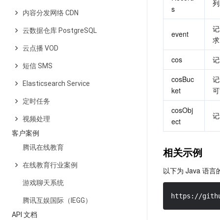
列
s
内容分发网络 CDN
记
云数据仓库 PostgreSQL
event
求
云点播 VOD
cos
记
短信 SMS
cosBuc
记
Elasticsearch Service
ket
可
定时任务
cosObj
记
视频处理
ect
客户案例
腾讯在线教育
相关示例
在线教育行业案例
以下为 Java 
游戏聊天系统
https://gith
腾讯互娱国际（IEGG）
API 文档