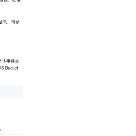
信息，请参
具体事件类
ucket 
。
数。