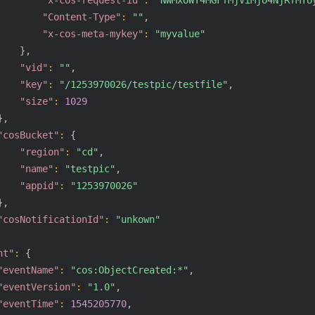
"x-cos-request-id"
:
"NWMxOWY4MGFfMjViMjU4NjRfMTU
"Content-Type"
:
""
,
"x-cos-meta-mykey"
:
"myvalue"
}
,
"vid"
:
""
,
"key"
:
"/1253970026/testpic/testfile"
,
"size"
:
1029
}
,
"cosBucket"
:
{
"region"
:
"cd"
,
"name"
:
"testpic"
,
"appid"
:
"1253970026"
}
,
"cosNotificationId"
:
"unkown"
nt"
:
{
"eventName"
:
"cos:ObjectCreated:*"
,
"eventVersion"
:
"1.0"
,
"eventTime"
:
1545205770
,