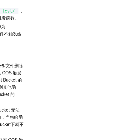
，
test/
触发函数。
为 
事件不触发函
上传/文件删除
COS 触发
ucket 的 
定到其他函
ket 的 
ket 无法
如，当您给函
Bucket下就不
置 COS 触