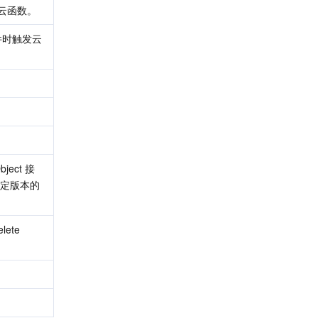
触发云函数。
建文件时触发云
ject 接
指定版本的 
te 