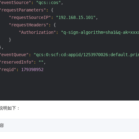
"eventSource"
:
"qcs::cos"
,
"requestParameters"
:
{
"requestSourceIP"
:
"192.168.15.101"
,
"requestHeaders"
:
{
"Authorization"
:
"q-sign-algorithm=sha1&q-ak=xxx
}
}
,
"eventQueue"
:
"qcs:0:scf:cd:appid/1253970026:default.pri
"reservedInfo"
:
""
,
"reqid"
:
179398952
说明如下：
容