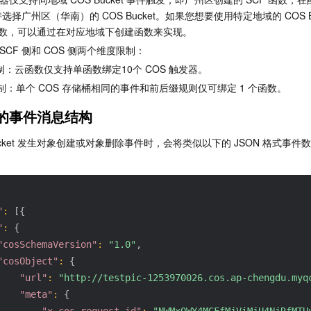
择广州区（华南）的 COS Bucket。如果您想要使用特定地域的 COS Bu
 函数，可以通过在对应地域下创建函数来实现。
 SCF 侧和 COS 侧两个维度限制：
制：云函数仅支持单函数绑定10个 COS 触发器。   
限制：单个 COS 存储桶相同的事件和前后缀规则仅可绑定 1 个函数。
器的事件消息结构
Bucket 发生对象创建或对象删除事件时，会将类似以下的 JSON 格式事件
"
:
[
{
"
:
{
"cosSchemaVersion"
:
"1.0"
,
"cosObject"
:
{
"url"
:
"http://testpic-1253970026.cos.ap-chengdu.myq
"meta"
:
{