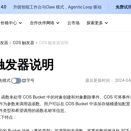
4.0
升级智能工作台与Claw 模式，Agentic Loop 驱动
免费试
价格中心
合作伙伴网络
云市场
探索更多
I
发器
COS 触发器
COS 触发器说明
E
 触发器说明
焦模式
字号
最后更新时间：
2024-04
P
 函数来处理 COS Bucket 中的对象创建和对象删除事件。COS 可将事件发
为参数来调用该函数。用户可以在 COS Bucket 中添加存储桶通知配
B
件类型和希望调用的函数名称等信息。
以下特点：
定的 Bucket 动作（事件类型）并调用相关函数，将事件数据推送给 SCF