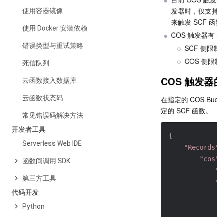
发器时，仅支持选
使用容器镜像
来触发 SCF
使用 Docker 安装依赖
COS 触发器有
错误类型与重试策略
SCF 侧限
COS 侧
死信队列
COS 触发
云函数接入数据库
云函数状态码
在指定的 COS 
定的 SCF 函数。
常见错误码解决方法
开发者工具
{
Serverless Web IDE
"Records
"cos
函数间调用 SDK
第三方工具
代码开发
Python