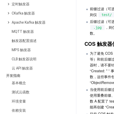
定时触发器
前缀过滤（可
CKafka 触发器
则仅 
test/
后缀过滤（可
Apache Kafka 触发器
，则仅
.jpg
MQTT 触发器
数。
触发器配置描述
COS 触发
MPS 触发器
为了避免 COS
等）和前后缀过
CLB 触发器说明
器时，请不要针对同
云 API 触发器
“Created:
开发指南
数，这些事件包含（C
“ObjectRem
基本概念
当使用前后缀过滤
测试云函数
使用重叠前缀
数 A 配置了 tes
环境变量
能再创建 “Crea
依赖安装
目前 COS 触