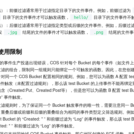
选）：前缀过滤通常用于过滤指定目录下的文件事件。例如，前缀过滤为 
 目录下的文件事件才可以触发函数，
 目录下的文件事件不
hello/
选）：后缀过滤通常用于过滤指定类型或后缀的文件事件。例如，后缀过滤
 
 结尾的文件的事件才可以触发函数，
 结尾的文件
.jpg
.png
器使用限制
 的事件生产投递出现错误，COS 针对每个 Bucket 的每个事件（如文件
滤的组合，限制同一组规则只能绑定一个可触发的函数。因此，在您创建 
一个 COS Bucket 配置相同的规则。例如，您可以为函数 A 配置 test B
 * ” 事件触发（未配置过滤规则），那么该 test Bucket 的上传事件不能再绑
reated:Put、Created:Post等），但是您可以为函数 B 配置 test Buc
ove” 事件触发。
规则时，为了保证同一个 Bucket 触发事件的唯一性，需要注意同一 Buc
、重叠后缀或前缀和后缀的重叠组合为相同的事件类型定义筛选规则。例
t Bucket 的 “Created: * ” 和前缀过滤为 “Log” 的事件触发，那么该 test 
ted: * ” 和前缀过滤为 “Log” 的事件触发。
发器仅支持同地域 COS Bucket 事件触发，即广州区创建的 SCF 函数，在配