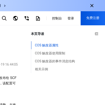
用
弹性伸缩
免费注册
CDN
控制台
登录
云数据库 MySQL
云直播
对象存储
nternational
本页导读
注册获取以下福利：
nglish
-
EN
30+产品免费试用
COS 触发器属性
한국어
-
KO
新用户专享优惠
COS 触发器使用限制
日本語
-
JP
抢先体验新产品
COS 触发器的事件消息结构
-19 16:44:05
简体中文
-
ZH
立即免费注册
相关示例
ortuguês
-
PT
布给 SCF 
置，该配置可
ahasa Indonesia
-
IND
中国站
简体中文
 函数。在推