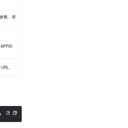
参数、请
PPID 
URL。
a/example/Cos.java