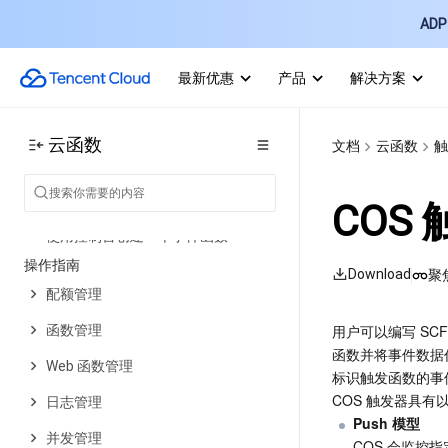
ADP 
函数算力支持
免费额度
最新优惠
产品
解决方案
产品定价
计费示例
云函数
文档
云函数
触
欠费与停服说明
COS
快速入门
使用控制台创建一个事件函数
操作指南
Download
聚
配额管理
用户可以编写 SCF
函数管理
函数并将事件数据作
Web 函数管理
标识触发函数的事
COS 触发器具有
日志管理
Push 模型
并发管理
COS 会监控指