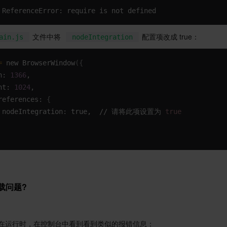
 ReferenceError: require is not defined
 文件中将  
 配置项改成 true：
ain.js
nodeIntegration
=
 new BrowserWindow
(
{
h: 
1366
,
ht: 
1024
,
references: 
{
  nodeIntegration: true,  // 请将此项设置为 
true
加载问题?
在运行时，在控制台中看到看到类似的报错信息：