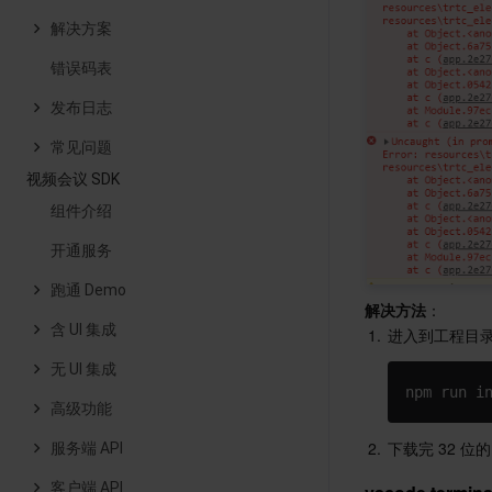
解决方案
错误码表
发布日志
常见问题
视频会议 SDK
组件介绍
开通服务
跑通 Demo
解决方法
：
含 UI 集成
1.
进入到工程目录下的 t
无 UI 集成
npm run i
高级功能
2.
下载完 32 位的
服务端 API
客户端 API