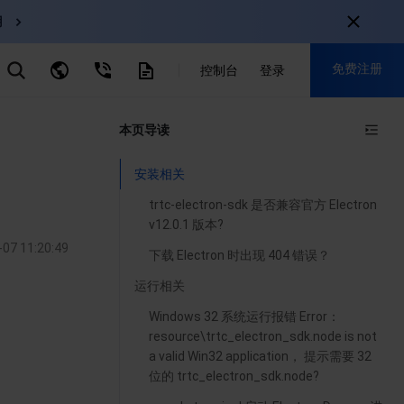
用
CDN
免费注册
云直播
控制台
登录
云数据库 MySQL
弹性伸缩
对象存储
nternational
本页导读
注册获取以下福利：
nglish
-
EN
30+产品免费试用
安装相关
한국어
-
KO
新用户专享优惠
trtc-electron-sdk 是否兼容官方 Electron
日本語
-
JP
抢先体验新产品
v12.0.1 版本?
-07 11:20:49
简体中文
-
ZH
下载 Electron 时出现 404 错误？
立即免费注册
ortuguês
-
PT
运行相关
Windows 32 系统运行报错 Error：
ahasa Indonesia
-
IND
resource\trtc_electron_sdk.node is not
a valid Win32 application， 提示需要 32
中国站
位的 trtc_electron_sdk.node?
简体中文