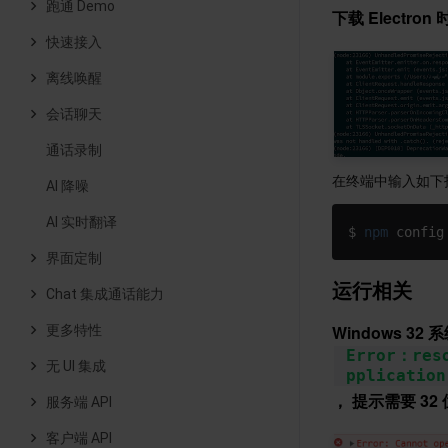
跑通 Demo
下载 Electron
快速接入
离线唤醒
会话聊天
通话录制
在终端中输入如下
AI 降噪
AI 实时翻译
$ 
npm
 config
界面定制
运行相关
Chat 集成通话能力
Windows 32
更多特性
Error：reso
无 UI 集成
pplication
， 提示需要 32 位的
服务端 API
客户端 API