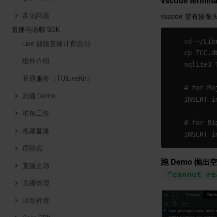
vscode term
vscode 需有
常见问题
直播与语聊 SDK
    cd ~/Lib
Live 视频直播计费说明
    cp TCC.d
组件介绍
    sqlite3 
开通服务（TUILiveKit）
    # for Mo
跑通 Demo
    INSERT i
准备工作
    # for Bi
视频直播
    INSERT i
语聊房
跑 Demo 抛
直播互动
“cannot re
直播管理
UI 组件库