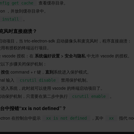
 查看缓存目录。
nfig get cache
ctron ，并放到缓存目录中。
。
 install
克风时直接崩溃？
端启动项目，当 trtc-electron-sdk 启动摄像头和麦克风时，程序直接崩溃：
使用有授权的终端运行项目。
 vscode 授权：在 
系统偏好设置 > 安全与隐私
 中允许 vscode 的授权。
按以下步骤关闭保护机制：
，
按住
 command + r 键，
直到
系统进入保护模式。
nal 输入 
 禁用保护机制。
csrutil disable
进入系统，此时就可以使用 vscode 的终端启动项目了。
启动保护机制，只需要在第二步中执行
。
csrutil enable
台中报错“xx is not defined”？
ctron 在控制台中提示 
，其中 
 指代 n
xx is not defined
xx