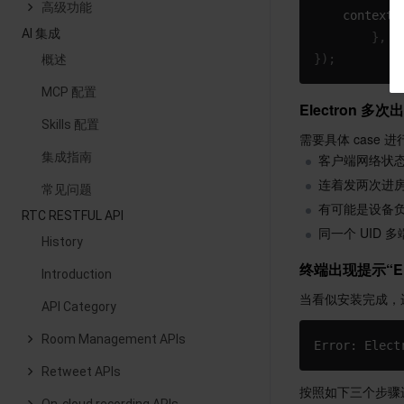
高级功能
contextI
AI 集成
}
,
}
)
;
概述
MCP 配置
Electron 
Skills 配置
需要具体 case
集成指南
客户端网络状
连着发两次进
常见问题
有可能是设备
RTC RESTFUL API
同一个 UID
History
终端出现提示“Electr
Introduction
当看似安装完成，
API Category
Room Management APIs
Error: Elect
Retweet APIs
按照如下三个步骤