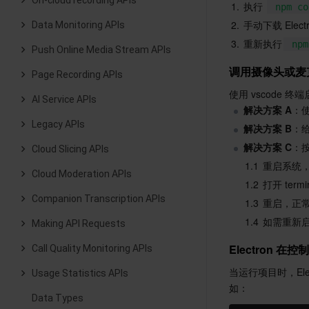
On-cloud recording APIs
1.
执行 
npm co
2.
手动下载 Ele
Data Monitoring APIs
3.
重新执行
npm
Push Online Media Stream APIs
调用摄像头或麦
Page Recording APIs
使用 vscode 终
AI Service APIs
解决方案 A
：
Legacy APIs
解决方案 B
：给
解决方案 C
：
Cloud Slicing APIs
1.1
重启系统
Cloud Moderation APIs
1.2
打开 termi
Companion Transcription APIs
1.3
重启，正常
1.4
如需重新
Making API Requests
Electron 在控制
Call Quality Monitoring APIs
当运行项目时，Ele
Usage Statistics APIs
如：
Data Types