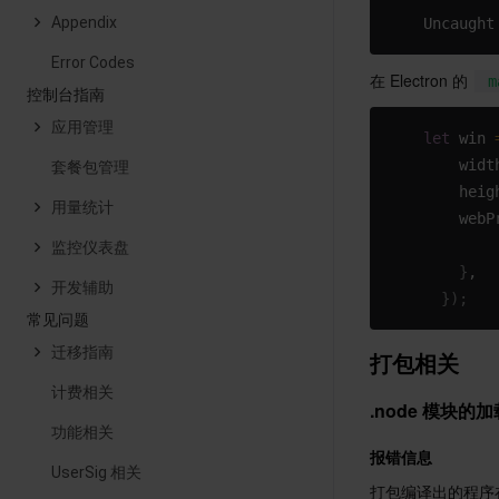
Appendix
    Uncaught
Error Codes
在 Electron 的 
m
控制台指南
应用管理
let
 win 
        widt
套餐包管理
        heig
用量统计
        webP
           
监控仪表盘
}
,
开发辅助
}
)
;
常见问题
迁移指南
打包相关
计费相关
.node 模块的
功能相关
报错信息
UserSig 相关
打包编译出的程序