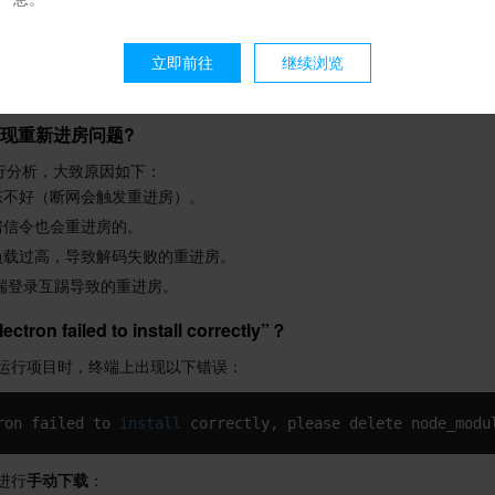
solation
:
false
立即前往
继续浏览
多次出现重新进房问题?
 进行分析，大致原因如下：
态不好（断网会触发重进房）。
房信令也会重进房的。
负载过高，导致解码失败的重进房。
 多端登录互踢导致的重进房。
on failed to install correctly”？
运行项目时，终端上出现以下错误：
ron failed to 
install
 correctly, please delete node_modu
进行
手动下载
：