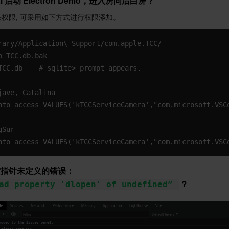
inal 启动 Electron Demo，进入房间后白屏？
摄像头权限, 可采用如下方式进行权限添加。
rary/Application\ Support/com.apple.TCC/
b TCC.db.bak
TCC.db    # sqlite> prompt appears.
jave, Catalina
nto access VALUES('kTCCServiceCamera',"com.microsoft.VSC
gSur
nto access VALUES('kTCCServiceCamera',"com.microsoft.VSC
出空指针未定义的错误：
？
ad property 'dlopen' of undefined”