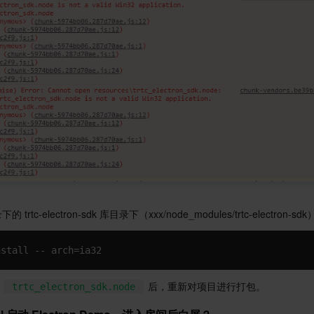
rtc-electron-sdk 库目录下（xxx/node_modules/trtc-electron-s
nstall -- arch=ia32
 
 后，重新对项目进行打包。
trtc_electron_sdk.node