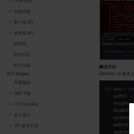
Core SDK
高级功能
客户端 API
服务端 API
错误码
发布日志
常见问题
解决方法
：
Electron 12 版
RTC Engine
开通服务
let
 win 
=
ne
SDK 下载
width
:
1
height
:
API-Example
minWidth
接入指引
minHeigh
webPrefe
API-参考手册
nodeInte