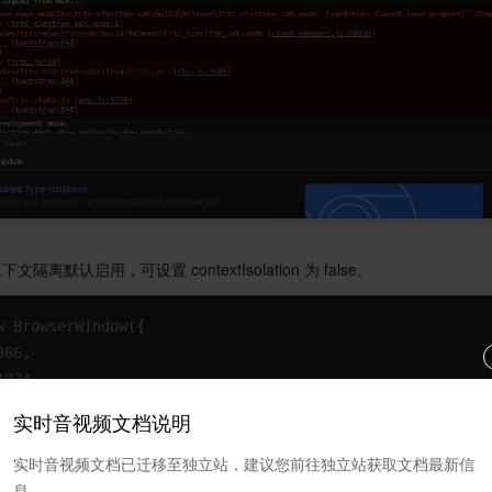
本上下文隔离默认启用，可设置 contextIsolation 为 false。
w
BrowserWindow
(
{
366
,
1024
,
:
800
,
实时音视频文档说明
t
:
600
,
rences
:
{
实时音视频文档已迁移至独立站，建议您前往独立站获取文档最新信
gration
:
true
,
息。