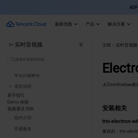
ADP 
计费概述
免费时长说明
最新优惠
产品
解决方案
月订阅
音视频通话时长包
实时音视频
文档
实时音视频
现收现付
Elect
TRTC 逾期与暂停政策
常见问题解答
Download
聚
退款说明
新手指引
Demo 体验
安装相关
视频通话 SDK
组件介绍
trtc-electron
开通服务
兼容的，trtc-el