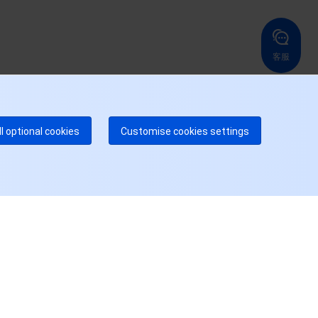
国香港
美国
52 800 906 020
+1 844 606 0804
在线支持
拿大
澳大利亚
客服
 888 605 7930
+61 1300 986 386
dgeOne 热线
付费
52 300 80699
多本地热线即将开通
咨询
ll optional cookies
Customise cookies settings