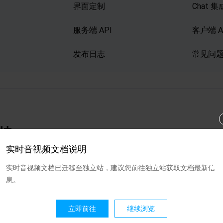
界面定制
Chat 
服务端 API
客户端 A
发布日志
常见问
持
决了您的问题？
实时音视频文档说明
否
实时音视频文档已迁移至独立站，建议您前往独立站获取文档最新信
销售
或
提交工单
以寻求帮助。
息。
立即前往
继续浏览