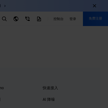
用
弹性伸缩
免费注册
CDN
控制台
登录
云数据库 MySQL
云直播
对象存储
nternational
注册获取以下福利：
nglish
-
EN
30+产品免费试用
한국어
-
KO
新用户专享优惠
日本語
-
JP
抢先体验新产品
简体中文
-
ZH
立即免费注册
ortuguês
-
PT
ahasa Indonesia
-
IND
mo
快速接入
中国站
制
AI 降噪
简体中文