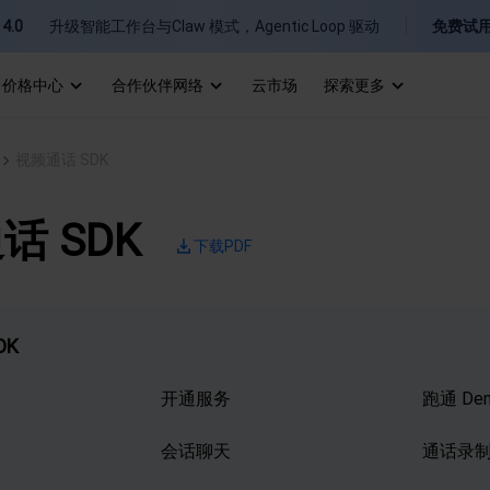
4.0
升级智能工作台与Claw 模式，Agentic Loop 驱动
免费试
价格中心
合作伙伴网络
云市场
探索更多
I
视频通话 SDK
E
话 SDK
下载PDF
DK
P
B
开通服务
跑通 De
会话聊天
通话录