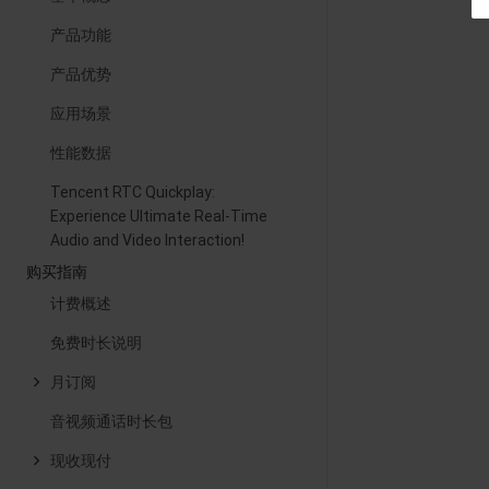
产品功能
产品优势
应用场景
性能数据
Tencent RTC Quickplay:
Experience Ultimate Real-Time
Audio and Video Interaction!
购买指南
计费概述
免费时长说明
月订阅
音视频通话时长包
现收现付