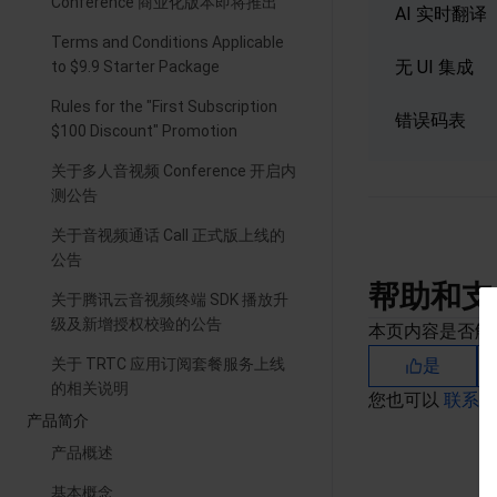
Conference 商业化版本即将推出
AI 实时翻译
Terms and Conditions Applicable
无 UI 集成
to $9.9 Starter Package
Rules for the "First Subscription
错误码表
$100 Discount" Promotion
关于多人音视频 Conference 开启内
测公告
关于音视频通话 Call 正式版上线的
公告
帮助和支
关于腾讯云音视频终端 SDK 播放升
级及新增授权校验的公告
本页内容是否解
关于 TRTC 应用订阅套餐服务上线
是
的相关说明
您也可以
联系
产品简介
产品概述
基本概念