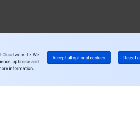
中
+8
加
+1
E
+8
更
t Cloud website. We
Accept all optional cookies
Reject a
rience, optimise and
more information,