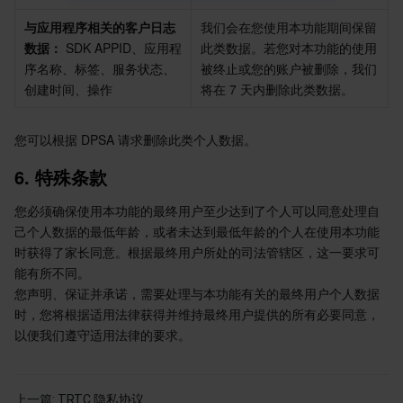
与应用程序相关的客户日志
我们会在您使用本功能期间保留
AI 应用产品
共享带宽包
防火墙管理
DNSPod
腾讯乐享
Elasticsearch Service
人脸识别
数据：
 SDK APPID、应用程
此类数据。若您对本功能的使用
序名称、标签、服务状态、
被终止或您的账户被删除，我们
AI 平台产品
VPN 连接
云解析 DNS
腾讯云企业网盘
流计算 Oceanus
语音合成
腾讯云智能数智人
创建时间、操作
将在 7 天内删除此类数据。
腾讯大模型
私有连接
数据湖计算
语音识别
人脸核身
腾讯云大模型训推平台TI-ONE
您可以根据 DPSA 请求删除此类个人数据。
6
.
 特殊条款
物联网
弹性公网 IP
腾讯云数据仓库 TCHouse-C
机器翻译
智能音乐平台
腾讯云智能体开发平台
您必须确保使用本功能的最终用户至少达到了个人可以同意处理自
消息队列
全球应用加速
腾讯云数据仓库 TCHouse-D
文字识别
知识引擎原子能力
物联网通信
己个人数据的最低年龄，或者未达到最低年龄的个人在使用本功能
时获得了家长同意。根据最终用户所处的司法管辖区，这一要求可
通信服务
腾讯云数据仓库 TCHouse-P
人脸融合
大模型图像创作引擎
消息队列 CKafka 版
能有所不同。
您声明、保证并承诺，需要处理与本功能有关的最终用户个人数据
时，您将根据适用法律获得并维持最终用户提供的所有必要同意，
实时互动
数据开发治理平台 WeData
大模型视频创作引擎
消息队列 RocketMQ 版
短信
以便我们遵守适用法律的要求。  
视频服务
腾讯云 BI
腾讯混元生3D
消息队列 RabbitMQ 版
移动推送
即时通信 IM
上一篇:
TRTC 隐私协议