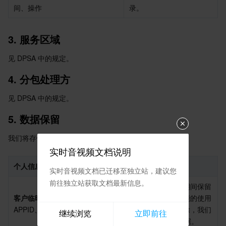
间、操作
录。
业务安全
云数据库 Tendis
数据库智能管家 DBbrain
负载均衡
数据安全治理中心
3
.
 服务区域
安全服务
时序数据库 CTSDB
数据库管理中心
网关负载均衡
密钥管理系统
验证码
见 DPSA 中的规定。
云安全
专线接入
凭据管理系统
文本内容安全
渗透测试服务
4
.
 分包处理方
应用安全
云联网
堡垒机
图片内容安全
安全服务平台
云防火墙
见 DPSA 中的规定。
5
.
 数据保留
域名与网站
弹性网卡
数据安全审计
音频内容安全
Web 应用防火墙
移动应用安全
我们将存储因本功能而处理的个人数据，具体如下所述：
企业应用
NAT 网关
视频内容安全
主机安全
安全凭证服务
域名注册
实时音视频文档说明
个人信息
保留政策
办公协同
对等连接
账号风控平台
容器安全服务
SSL 证书
腾讯微卡
实时音视频文档已迁移至独立站，建议您
前往独立站获取文档最新信息。
我们会在您使用本功能期间保留
大数据
网络流日志
风险识别 RCE
云安全中心
私有域解析 Private DNS
腾讯电子签
客户临时密钥信息：
 SDK 
此类数据。若您对本功能的使用
APPID、用户名、私钥
被终止或您的账户被删除，我们
继续浏览
立即前往
将在 7 天内删除此类数据。
AI 基础产品
Anycast 公网加速
游戏安全
漏洞扫描服务
移动解析 HTTPDNS
腾讯会议
弹性 MapReduce