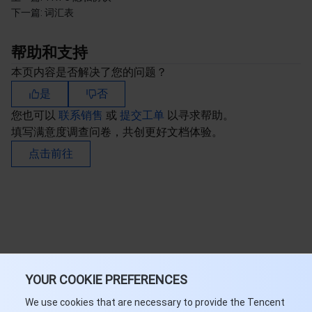
媒体点播
多模态智能数据湖 TCLake
腾讯混元大模型
消息队列 Pulsar 版
邮件推送
实时音视频
媒体直播
下一篇:
词汇表
媒体处理
大模型服务平台 TokenHub
消息队列 MQTT 版
实时互动-教育版
媒体包装
直播录制
帮助和支持
本页内容是否解决了您的问题？
视频终端SDK
消息队列 CMQ 版
实时互动-工业能源版
媒体传输
媒体处理
是
否
教育服务
消息队列 CMQ
游戏多媒体引擎
云直播
应用云渲染
直播 SDK
您也可以
联系销售
或
提交工单
以寻求帮助。
填写满意度调查问卷，共创更好文档体验。
医疗服务
云联络中心
云点播
云桌面
短视频 SDK
互动白板
点击前往
云资源管理
腾讯特效 SDK
腾讯健康组学平台
开发者工具
数智医疗影像平台
API
Low Code
智能导诊
SDK
云市场
YOUR COOKIE PREFERENCES
监控与运维
智能预问诊
智能顾问
云原生构建
云开发 CloudBase
We use cookies that are necessary to provide the Tencent