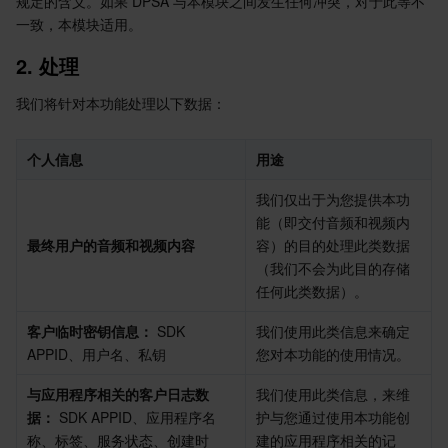
规定的含义。如果 DPSA 与本模块之间发生任何冲突，对于此等不
5. 数据保留
Serverless
自动化助手
多网聚合加速（腾讯云聚通）
容器镜像服务
边缘可用区
弹性微服务
一致，本模块适用。
6. 特殊条款
2
.
 处理
基础存储服务
云原生分布式云中心
专属可用区
注册配置治理
云函数
我们将针对本功能处理以下数据：
存储数据服务
API 网关
对象存储
个人信息
用途
关系型数据库
文件存储
日志服务
我们仅出于为您提供本功
能（即交付音频和视频内
关系型数据库TDSQL
云硬盘
数据万象
云数据库 MySQL
最终用户的音频和视频内容
容）的目的处理此类数据
（我们不会为此目的存储
NoSQL 数据库
云 HDFS
智能媒资托管
云数据库 MariaDB
TDSQL-C MySQL 版
任何此类数据）。
数据库 SaaS 服务
数据加速器 GooseFS
云数据库 PostgreSQL
TDSQL MySQL 版
腾讯云分布式缓存数据库（兼容 Redis）
客户临时密钥信息：
 SDK 
我们使用此类信息来确定
APPID、用户名、私钥
您对本功能的使用情况。
网络
云数据库 SQL Server
TDSQL Boundless
云数据库 MongoDB
数据传输服务
与应用程序相关的客户日志数
我们使用此类信息，来维
据：
 SDK APPID、应用程序名
护与您通过使用本功能创
数据安全
游戏数据库 TcaplusDB
数据库专家服务
私有网络
称、标签、服务状态、创建时
建的应用程序相关的记