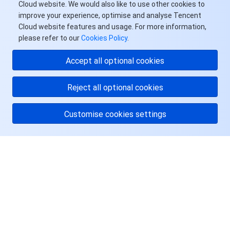
Cloud website. We would also like to use other cookies to
API 与工具
标签
腾讯云代码助手
腾讯云可观测平台
improve your experience, optimise and analyse Tencent
Cloud website features and usage. For more information,
软件产品公告专区
云资源自动化 for Terraform
腾讯云代码分析
应用性能监控
云迁移
please refer to our
Cookies Policy
.
专有云软件
访问管理
腾讯云超级应用服务
前端性能监控
云 API
软件产品生命周期公告
Accept all optional cookies
腾讯云数据库
操作审计
云拨测
腾讯云命令行工具
腾讯专有云企业版 TCE
Reject all optional cookies
其他文档
配置审计
Prometheus 监控服务
腾讯专有云PaaS平台 TCS
TDSQL
Customise cookies settings
大数据
集团账号管理
Grafana 可视化服务
渠道合作伙伴
关于腾讯云
操作系统
控制中心
事件总线
账号相关
大数据处理套件 TBDS
服务与支持
身份识别平台
腾讯云健康看板
消息中心
TencentOS Server
资源
云顾问 - 混沌演练
云顾问-Tencent RTC 云助手
控制台相关
用户中心