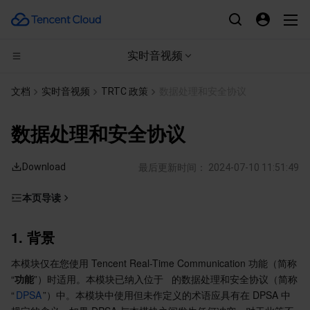
实时音视频
计算
文档
实时音视频
TRTC 政策
数据处理和安全协议
CDN与边缘平台
云服务器
数据处理和安全协议
高性能计算
轻量应用服务器
边缘安全加速平台 EO
Download
最后更新时间：
2024-07-10 11:51:49
边缘计算
裸金属云服务器
内容分发网络 CDN
批量计算
本页导读
1. 背景
容器
GPU 云服务器
全站加速网络
高性能计算集群
边缘计算机器
1
.
 背景
2. 处理
分布式云
专用宿主机
DDoS 防护
容器服务
本模块仅在您使用 Tencent Real-Time Communication 功能（简称
3. 服务区域
“
功能
”）时适用。本模块已纳入位于   的数据处理和安全协议（简称
4. 分包处理方
微服务
弹性伸缩
安全加速 SCDN
服务网格
本地专用集群
“
DPSA
”）中。本模块中使用但未作定义的术语应具有在 DPSA 中