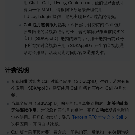
用 Chat、Call、Live 或 Conference，他们也只会被计
算为一个 MAU 。请根据业务场景合理使用 
业务安全
云数据库 Tendis
数据库智能管家 DBbrain
负载均衡
数据安全治理中心
TUILogin.login 操作，避免出现 MAU 过高的情况。
Call 包月套餐限时活动：
即日起，付费订阅 Call 包月
安全服务
时序数据库 CTSDB
数据库管理中心
网关负载均衡
密钥管理系统
验证码
套餐赠送的音视频通话时长，暂时解除只限当前购买的
应用（SDKAppID）抵扣的限制，可用于抵扣当前账号
云安全
专线接入
凭据管理系统
文本内容安全
渗透测试服务
下所有实时音视频应用（SDKAppID）产生的音视频通
话时长用量。活动到期时间以官网通知为准。
应用安全
云联网
堡垒机
图片内容安全
安全服务平台
云防火墙
计费说明
域名与网站
弹性网卡
数据安全审计
音频内容安全
Web 应用防火墙
移动应用安全
音视频通话能力 Call 对单个应用（SDKAppID）生效，若您有多
企业应用
NAT 网关
视频内容安全
主机安全
安全凭证服务
域名注册
个应用（SDKAppID）需要使用 Call 则需购买多个 Call 包月套
餐。
办公协同
对等连接
账号风控平台
容器安全服务
SSL 证书
腾讯微卡
当单个应用（SDKAppID）购买的包月套餐到期后，
相关功能将
无法继续使用
。建议您购买包月套餐时，开启
自动续期
避免影响
业务使用。开启自动续期：登录 
Tencent RTC 控制台 > Call
 > 
大数据
网络流日志
风险识别 RCE
云安全中心
私有域解析 Private DNS
腾讯电子签
选择应用 > 开启自动续期。
Call 版本采用预付费计费方式，即先购买、后抵扣；有效期为购
AI 基础产品
Anycast 公网加速
游戏安全
漏洞扫描服务
移动解析 HTTPDNS
腾讯会议
弹性 MapReduce