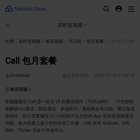
实时音视频
CDN与边缘平台
文档
实时音视频
购买指南
月订阅
包月套餐
Call 包月套餐
计算
边缘安全加速平台 EO
Call 包月套餐
高性能计算
内容分发网络 CDN
云服务器
Download
最后更新时间：
2026-07-22 17:02:41
边缘计算
全站加速网络
轻量应用服务器
批量计算
本页导读
费用组成
容器
DDoS 防护
裸金属云服务器
高性能计算集群
边缘计算机器
音视频通话 Call 是一款含 UI 的通话组件（TUICallKit），可为您快
速解锁1v1通话、群组通话、多端呼叫、离线唤起等功能。通过集成
计费说明
分布式云
安全加速 SCDN
GPU 云服务器
容器服务
该组件，您只需要编写几行代码就可以为您的 App 添加音视频通话
Call 包月套餐
功能，极大程度上减少您的开发工作量，Call 支持 Android、iOS、
Web、Flutter 等多个开发平台。
微服务
多网聚合加速（腾讯云聚通）
专用宿主机
服务网格
本地专用集群