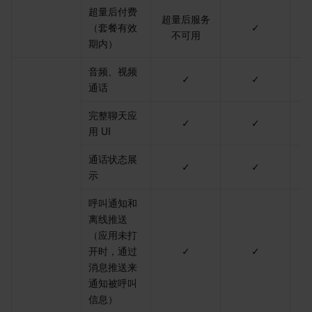
API 与工具
标签
腾讯云代码助手
腾讯云可观测平台
超量后付费
超量后服务
（套餐有效
✓
不可用
期内）
软件产品公告专区
云资源自动化 for Terraform
腾讯云代码分析
应用性能监控
云迁移
音频、视频
✓
✓
专有云软件
访问管理
腾讯云超级应用服务
前端性能监控
云 API
软件产品生命周期公告
通话
完整聊天应
腾讯云数据库
操作审计
云拨测
腾讯云命令行工具
腾讯专有云企业版 TCE
✓
✓
用 UI
其他文档
配置审计
Prometheus 监控服务
腾讯专有云PaaS平台 TCS
TDSQL
通话状态展
✓
✓
示
大数据
集团账号管理
Grafana 可视化服务
渠道合作伙伴
呼叫通知和
离线推送
操作系统
控制中心
事件总线
账号相关
大数据处理套件 TBDS
（应用未打
开时，通过
✓
✓
身份识别平台
腾讯云健康看板
消息中心
TencentOS Server
消息推送来
通知被呼叫
云顾问 - 混沌演练
云顾问-Tencent RTC 云助手
控制台相关
信息）