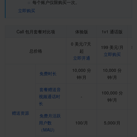
媒体点播
多模态智能数据湖 TCLake
腾讯混元大模型
消息队列 Pulsar 版
邮件推送
实时音视频
媒体直播
每个账户仅限购买一次。
立即购买
媒体处理
大模型服务平台 TokenHub
消息队列 MQTT 版
实时互动-教育版
媒体包装
直播录制
Call 包月套餐对比项
体验版
1v1 通话版
群
视频终端SDK
消息队列 CMQ 版
实时互动-工业能源版
媒体传输
媒体处理
0 美元/7天 
199 美元/月
59
教育服务
消息队列 CMQ
游戏多媒体引擎
云直播
应用云渲染
直播 SDK
总价格
起
立即购买
立即开通
医疗服务
云联络中心
云点播
云桌面
短视频 SDK
互动白板
10,000 分
10,000 分
1
免费时长
钟/月
钟/月
云资源管理
腾讯特效 SDK
腾讯健康组学平台
套餐赠送音
100,000 分
30
开发者工具
数智医疗影像平台
API
视频通话时
-
钟/月
长
Low Code
智能导诊
SDK
云市场
赠送资源
免费月活跃
用户数
100/月
5,000/月
1
监控与运维
智能预问诊
智能顾问
云原生构建
云开发 CloudBase
（MAU）