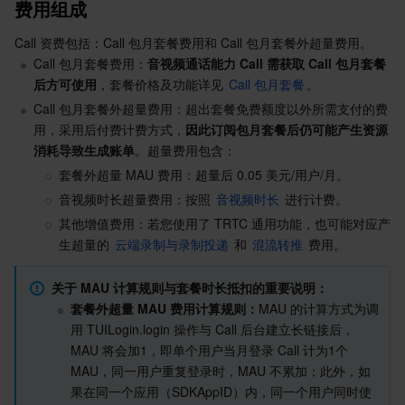
费用组成
Serverless
弹性伸缩
容器镜像服务
边缘可用区
弹性微服务
Call 资费包括：Call 包月套餐费用和 Call 包月套餐外超量费用。
Call 包月套餐费用：
音视频通话能力 Call 需获取 Call 包月套餐
基础存储服务
自动化助手
云原生分布式云中心
专属可用区
API 网关
云函数
后方可使用
，套餐价格及功能详见 
Call 包月套餐
。
Call 包月套餐外超量费用：超出套餐免费额度以外所需支付的费
存储数据服务
注册配置治理
对象存储
用，采用后付费计费方式，
因此订阅包月套餐后仍可能产生资源
消耗导致生成账单
。超量费用包含：
关系型数据库
文件存储
日志服务
套餐外超量 MAU 费用：超量后 0.05 美元/用户/月。
音视频时长超量费用：按照 
音视频时长
 进行计费。
关系型数据库TDSQL
云硬盘
数据万象
云数据库 MySQL
其他增值费用：若您使用了 TRTC 通用功能，也可能对应产
生超量的 
云端录制与录制投递
 和 
混流转推
 费用。
NoSQL 数据库
云 HDFS
智能媒资托管
云数据库 MariaDB
TDSQL-C MySQL 版
关于 MAU 计算规则与套餐时长抵扣的重要说明：
数据库 SaaS 服务
数据加速器 GooseFS
云数据库 PostgreSQL
TDSQL MySQL 版
腾讯云分布式缓存数据库（兼容 Redis）
套餐外超量 MAU 费用计算规则：
MAU 的计算方式
为调
用 TUILogin.login 操作与 Call 后台建立长链接后，
网络
云数据库 SQL Server
TDSQL Boundless
云数据库 MongoDB
数据传输服务
MAU 将会加1，即单个用户当月登录 Call 计为1个 
MAU，同一用户重复登录时，MAU 不累加；此外，如
数据安全
游戏数据库 TcaplusDB
数据库专家服务
私有网络
果在同一个应用（SDKAppID）内，同一个用户同时使