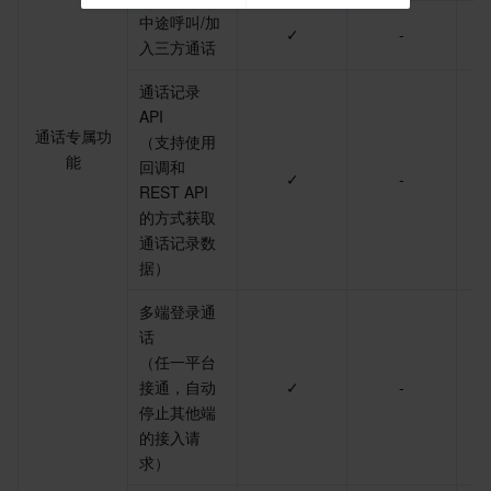
中途呼叫/加
✓
-
入三方通话
通话记录 
API
通话专属功
（支持使用
能
回调和 
✓
-
REST API 
的方式获取
通话记录数
据）
多端登录通
话
（任一平台
接通，自动
✓
-
停止其他端
的接入请
求）