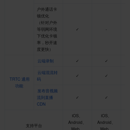
户外通话卡
顿优化
（针对户外
等弱网环境
✓
-
下优化卡顿
率，秒开速
度更快）
云端录制
✓
✓
云端混流转
✓
✓
TRTC 通用
码
功能
发布音视频
流到直播 
✓
✓
CDN
iOS、
iOS、
Android、
Android、
A
支持平台
Web、
Web、