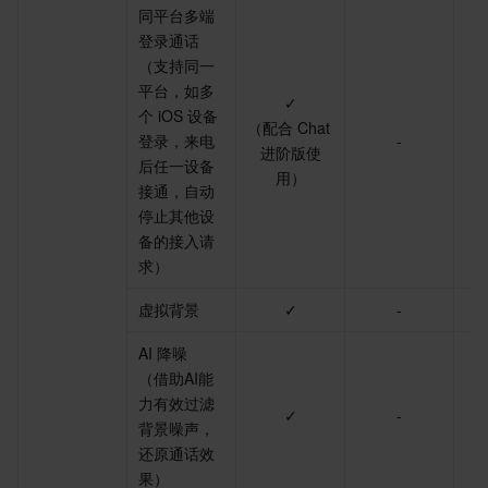
同平台多端
登录通话

（支持同一
平台，如多
✓
个 iOS 设备
（配合 Chat 
登录，来电
-
进阶版使
后任一设备
用）
接通，自动
停止其他设
备的接入请
求）
虚拟背景
✓
-
AI 降噪
（借助AI能
力有效过滤
✓
-
背景噪声，
还原通话效
果）