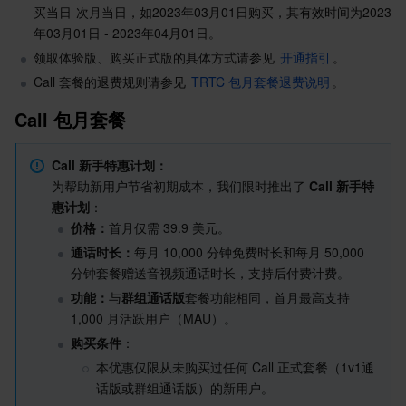
买当日-次月当日，如2023年03月01日购买，其有效时间为2023
年03月01日 - 2023年04月01日。
AI 应用产品
共享带宽包
防火墙管理
DNSPod
腾讯乐享
Elasticsearch Service
人脸识别
领取体验版、购买正式版的具体方式请参见 
开通指引
。
Call 套餐的退费规则请参见 
TRTC 包月套餐退费说明
。
AI 平台产品
VPN 连接
云解析 DNS
腾讯云企业网盘
流计算 Oceanus
语音合成
腾讯云智能数智人
Call 包月套餐
腾讯大模型
私有连接
数据湖计算
语音识别
人脸核身
腾讯云大模型训推平台TI-ONE
Call
新手特惠计划：
物联网
弹性公网 IP
腾讯云数据仓库 TCHouse-C
机器翻译
智能音乐平台
腾讯云智能体开发平台
为帮助新用户节省初期成本，我们限时推出了 
Call
新手特
惠计划
：
消息队列
全球应用加速
腾讯云数据仓库 TCHouse-D
文字识别
知识引擎原子能力
物联网通信
价格：
首月仅需 39.9 美元。
通话时长：
每月 10,000 分钟免费时长和每月 50,000 
通信服务
腾讯云数据仓库 TCHouse-P
人脸融合
大模型图像创作引擎
消息队列 CKafka 版
分钟套餐赠送音视频通话时长，支持后付费计费。
功能：
与
群组通话版
套餐功能相同，首月最高支持 
实时互动
数据开发治理平台 WeData
大模型视频创作引擎
消息队列 RocketMQ 版
短信
1,000 月活跃用户（MAU）。
购买条件
：
视频服务
腾讯云 BI
腾讯混元生3D
消息队列 RabbitMQ 版
移动推送
即时通信 IM
本优惠仅限从未购买过任何 Call 正式套餐（1v1通
话版或群组通话版）的新用户。