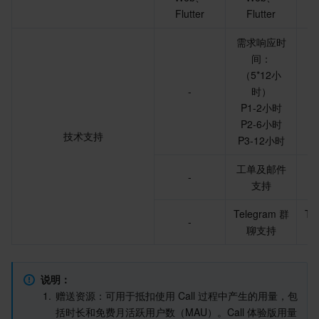
Flutter
Flutter
需求响应时
需
间：
（5*12小
（
-
时）
P1-2小时
P
P2-6小时
P
技术支持
P3-12小时
P
工单及邮件
工
-
支持
Telegram 群
Te
-
聊支持
说明：
1.
赠送资源
：可用于抵扣使用 Call 过程中产生的用量，包
括时长和免费月活跃用户数（MAU）。Call 体验版用量