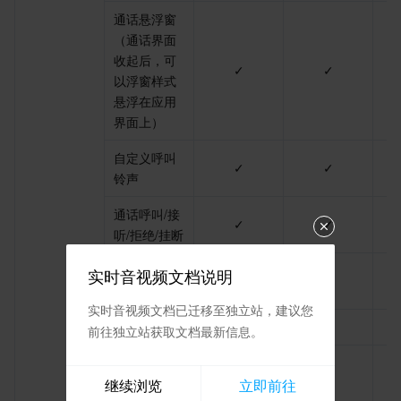
通话悬浮窗
地域管理系统
云压测
费用中心
（通话界面
收起后，可
配额中心
认证信息
✓
✓
以浮窗样式
悬浮在应用
资源中心
政策与规范
界面上）
自定义呼叫
第三方
✓
✓
铃声
服务计划
通话呼叫/接
✓
✓
听/拒绝/挂断
腾讯云培训认证
视频通话切
实时音视频文档说明
✓
✓
换语音通话
合作伙伴支持计划
实时音视频文档已迁移至独立站，建议您
1v1通话
✓
✓
前往独立站获取文档最新信息。
群组通话（9
✓
-
人及以下）
继续浏览
立即前往