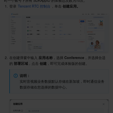
时一个账号下所有 SDKAppID 的体验总次数为10次。
自动续费
Serverless
弹性伸缩
容器镜像服务
边缘可用区
弹性微服务
1.
登录 
Tencent RTC 控制台
，单击 
创建应用。
基础存储服务
自动化助手
云原生分布式云中心
专属可用区
注册配置治理
云函数
存储数据服务
API 网关
对象存储
关系型数据库
文件存储
日志服务
关系型数据库TDSQL
云硬盘
数据万象
云数据库 MySQL
2.
在创建弹窗中输入
 应用名称
，选择 
Conference
，并选择合适
的 
部署区域
，点击 
创建
，即可完成体验版的创建。
NoSQL 数据库
云 HDFS
智能媒资托管
云数据库 MariaDB
TDSQL-C MySQL 版
说明：
实时音视频业务数据默认存储在新加坡，即时通信业务
数据库 SaaS 服务
数据加速器 GooseFS
云数据库 PostgreSQL
TDSQL MySQL 版
腾讯云分布式缓存数据库（兼容 Redis）
数据存储在您选择的数据中心。
网络
云数据库 SQL Server
TDSQL Boundless
云数据库 MongoDB
数据传输服务
数据安全
游戏数据库 TcaplusDB
数据库专家服务
私有网络