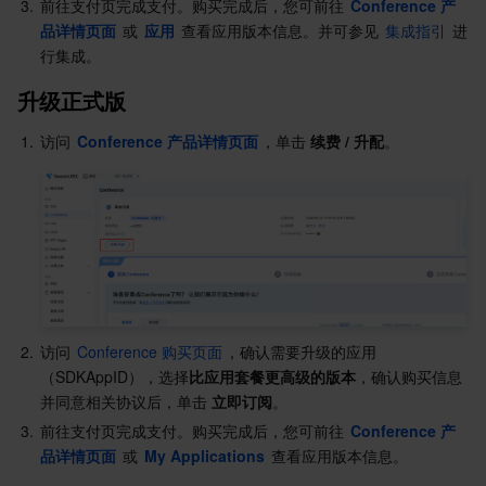
3.
前往支付页完成支付。购买完成后，您可前往 
Conference 产
地域管理系统
云压测
费用中心
品详情页面
 或 
应用
 查看应用版本信息。并可参见 
集成指引
 进
行集成。
配额中心
认证信息
升级正式版
资源中心
政策与规范
1.
访问 
Conference 产品详情页面
，单击 
续费 / 升配
。
第三方
服务计划
腾讯云培训认证
2.
访问 
Conference 购买页面
，确认需要升级的应用
合作伙伴支持计划
（SDKAppID），选择
比应用套餐更高级的版本
，确认购买信息
并同意相关协议后，单击
 立即订阅
。
3.
前往支付页完成支付。购买完成后，您可前往 
Conference 产
品详情页面
 或 
My Applications
 查看应用版本信息。