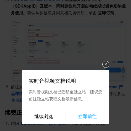
媒体点播
多模态智能数据湖 TCLake
腾讯混元大模型
消息队列 Pulsar 版
邮件推送
实时音视频
媒体直播
（SDKAppID）及版本
，
同时建议您开启自动续期以避免影响业
务使用
。确认购买信息并同意相关协议后，单击
 立即订阅
。
媒体处理
大模型服务平台 TokenHub
消息队列 MQTT 版
实时互动-教育版
媒体包装
直播录制
视频终端SDK
消息队列 CMQ 版
实时互动-工业能源版
媒体传输
媒体处理
教育服务
消息队列 CMQ
游戏多媒体引擎
云直播
应用云渲染
直播 SDK
医疗服务
云联络中心
云点播
云桌面
短视频 SDK
互动白板
云资源管理
腾讯特效 SDK
腾讯健康组学平台
实时音视频文档说明
2.
前往支付页完成支付。购买完成后，您可前往 
Conference 产
开发者工具
数智医疗影像平台
API
实时音视频文档已迁移至独立站，建议您
品详情页面
或 
My Applications
 查看应用版本信息。并可参见 
前往独立站获取文档最新信息。
集成指引
 进行集成。
Low Code
智能导诊
SDK
云市场
续费正式版
继续浏览
立即前往
监控与运维
智能预问诊
智能顾问
云原生构建
云开发 CloudBase
1.
访问 
Conference 产品详情页面
，单击 
续费 / 升配
。