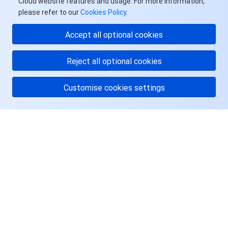
Cloud website features and usage. For more information,
please refer to our
Cookies Policy
.
Accept all optional cookies
Reject all optional cookies
Customise cookies settings
关于腾讯云
服务与支持
资源
用户中心
Facebook