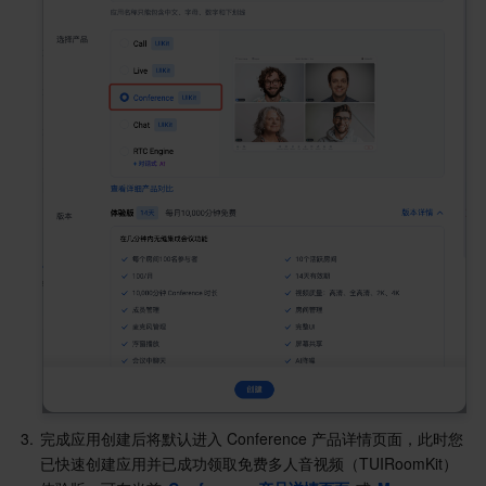
业务安全
云数据库 Tendis
数据库智能管家 DBbrain
负载均衡
数据安全治理中心
安全服务
时序数据库 CTSDB
数据库管理中心
网关负载均衡
密钥管理系统
验证码
云安全
专线接入
凭据管理系统
文本内容安全
渗透测试服务
应用安全
云联网
堡垒机
图片内容安全
安全服务平台
云防火墙
域名与网站
弹性网卡
数据安全审计
音频内容安全
Web 应用防火墙
移动应用安全
企业应用
NAT 网关
视频内容安全
主机安全
安全凭证服务
域名注册
办公协同
对等连接
账号风控平台
容器安全服务
SSL 证书
腾讯微卡
大数据
网络流日志
风险识别 RCE
云安全中心
私有域解析 Private DNS
腾讯电子签
3.
完成应用创建后将默认进入 Conference 产品详情页面，此时您
已快速创建应用并已成功领取免费多人音视频（TUIRoomKit）
AI 基础产品
Anycast 公网加速
游戏安全
漏洞扫描服务
移动解析 HTTPDNS
腾讯会议
弹性 MapReduce