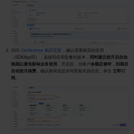
API 与工具
标签
腾讯云代码助手
腾讯云可观测平台
软件产品公告专区
云资源自动化 for Terraform
腾讯云代码分析
应用性能监控
云迁移
专有云软件
访问管理
腾讯云超级应用服务
前端性能监控
云 API
软件产品生命周期公告
2.
访问 
Conference 购买页面
，确认需要购买的应用
腾讯云数据库
操作审计
云拨测
腾讯云命令行工具
腾讯专有云企业版 TCE
（SDKAppID），选择同应用套餐的版本，
同时建议您开启自动
续期以避免影响业务使用
。开启后，当账户
余额足够时，到期后
其他文档
配置审计
Prometheus 监控服务
腾讯专有云PaaS平台 TCS
TDSQL
自动按月续费
。确认购买信息并同意相关协议后，单击
 立即订
阅
。
大数据
集团账号管理
Grafana 可视化服务
渠道合作伙伴
操作系统
控制中心
事件总线
账号相关
大数据处理套件 TBDS
身份识别平台
腾讯云健康看板
消息中心
TencentOS Server
云顾问 - 混沌演练
云顾问-Tencent RTC 云助手
控制台相关