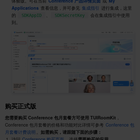
体验版。可在当前 
Conference 产品详情页面
 或 
My 
Applications
 查看信息，并可参见 
集成指引
 进行集成，这里
AI 应用产品
共享带宽包
防火墙管理
DNSPod
腾讯乐享
Elasticsearch Service
人脸识别
的 
、
 会在集成指引中使用
SDKAppID
SDKSecretKey
到。
AI 平台产品
VPN 连接
云解析 DNS
腾讯云企业网盘
流计算 Oceanus
语音合成
腾讯云智能数智人
腾讯大模型
私有连接
数据湖计算
语音识别
人脸核身
腾讯云大模型训推平台TI-ONE
物联网
弹性公网 IP
腾讯云数据仓库 TCHouse-C
机器翻译
智能音乐平台
腾讯云智能体开发平台
消息队列
全球应用加速
腾讯云数据仓库 TCHouse-D
文字识别
知识引擎原子能力
物联网通信
通信服务
腾讯云数据仓库 TCHouse-P
人脸融合
大模型图像创作引擎
消息队列 CKafka 版
购买正式版
实时互动
数据开发治理平台 WeData
大模型视频创作引擎
消息队列 RocketMQ 版
短信
您需要购买 Conference 包月套餐方可使用 TUIRoomKit
，
Conference 包月套餐的价格和功能对比详情可参考 
Conference 包
视频服务
腾讯云 BI
腾讯混元生3D
消息队列 RabbitMQ 版
移动推送
即时通信 IM
月套餐计费说明
。
如需购买，请跟随下面的步骤：
1.
访问 
Conference 购买页面
，选择
需要购买的应用