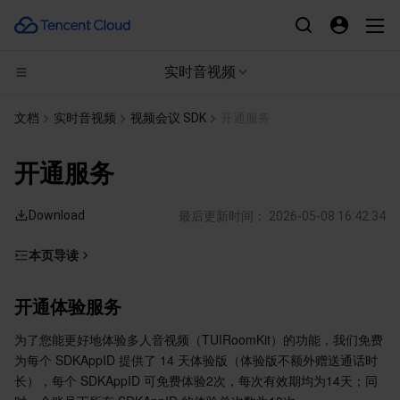
实时音视频
CDN与边缘平台
文档
实时音视频
视频会议 SDK
开通服务
计算
边缘安全加速平台 EO
开通服务
高性能计算
内容分发网络 CDN
云服务器
Download
最后更新时间：
2026-05-08 16:42:34
边缘计算
全站加速网络
轻量应用服务器
批量计算
本页导读
开通体验服务
容器
DDoS 防护
裸金属云服务器
高性能计算集群
边缘计算机器
开通体验服务
购买正式版
分布式云
安全加速 SCDN
GPU 云服务器
容器服务
为了您能更好地体验多人音视频（TUIRoomKit）的功能，我们免费
续费正式版
为每个 SDKAppID 提供了 14 天体验版（体验版不额外赠送通话时
升级正式版
微服务
多网聚合加速（腾讯云聚通）
专用宿主机
服务网格
本地专用集群
长），每个 SDKAppID 可免费体验2次，每次有效期均为14天；同