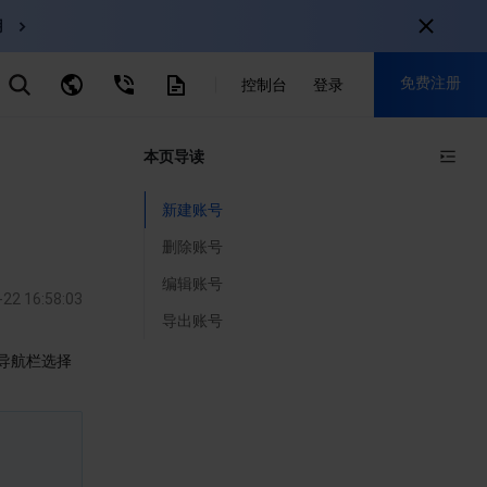
用
弹性伸缩
免费注册
CDN
控制台
登录
云数据库 MySQL
云直播
对象存储
nternational
本页导读
注册获取以下福利：
nglish
-
EN
30+产品免费试用
新建账号
한국어
-
KO
新用户专享优惠
删除账号
日本語
-
JP
抢先体验新产品
编辑账号
-22 16:58:03
简体中文
-
ZH
立即免费注册
导出账号
ortuguês
-
PT
导航栏选择
ahasa Indonesia
-
IND
中国站
简体中文