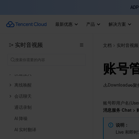
ADP 
退款说明
新手指引
最新优惠
产品
解决方案
Demo 体验
视频通话 SDK
组件介绍
实时音视频
文档
实时音视频
开通服务
跑通 Demo
账号
快速接入
离线唤醒
Download
聚
会话聊天
账号即用户名(Us
通话录制
消息服务 Chat >
AI 降噪
说明：
AI 实时翻译
Live 和