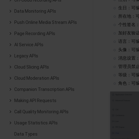
On-cloud recording APIs
生日：可
Data Monitoring APIs
所在地：
Push Online Media Stream APIs
个性签名
加好友验
Page Recording APIs
语言：可
AI Service APIs
头像：可
Legacy APIs
消息设置
管理员禁
Cloud Slicing APIs
等级：可
Cloud Moderation APIs
角色：可
Companion Transcription APIs
Making API Requests
Call Quality Monitoring APIs
Usage Statistics APIs
Data Types