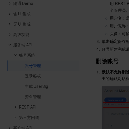
用 RES
跑通 Demo
个管理员
含 UI 集成
用户名：需
无 UI 集成
用户昵称
头像：可输
高级功能
3.
单击
确定
保存
服务端 API
4.
账号新建完成
账号系统
删除账号
账号管理
1.
默认不允许删
登录鉴权
出的确认对话
生成 UserSig
资料管理
REST API
第三方回调
客户端 API