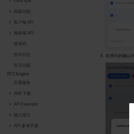
Core SDK
高级功能
客户端 API
服务端 API
错误码
发布日志
3.
在弹出的确认
常见问题
RTC Engine
开通服务
SDK 下载
API-Example
接入指引
API-参考手册