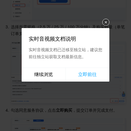
媒体点播
多模态智能数据湖 TCLake
腾讯混元大模型
消息队列 Pulsar 版
邮件推送
实时音视频
媒体直播
媒体处理
大模型服务平台 TokenHub
消息队列 MQTT 版
实时互动-教育版
媒体包装
直播录制
3.
选择所需规格（2.5 万 / 25 万 / 100 万分钟）及购买数量（单笔
视频终端SDK
消息队列 CMQ 版
实时互动-工业能源版
媒体传输
媒体处理
订单支持同一规格时长包多个叠加购买）。
实时音视频文档说明
教育服务
消息队列 CMQ
游戏多媒体引擎
云直播
应用云渲染
直播 SDK
实时音视频文档已迁移至独立站，建议您
前往独立站获取文档最新信息。
医疗服务
云联络中心
云点播
云桌面
短视频 SDK
互动白板
继续浏览
立即前往
云资源管理
腾讯特效 SDK
腾讯健康组学平台
开发者工具
数智医疗影像平台
API
Low Code
智能导诊
SDK
云市场
4.
勾选同意服务协议，点击
立即购买
，提交订单并完成支付。
监控与运维
智能预问诊
智能顾问
云原生构建
云开发 CloudBase