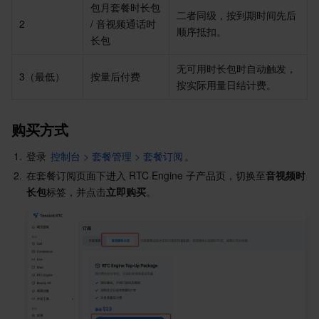
包月套餐时长包 
二者同级，按到期时间先后
2
/ 音视频通话时
AI 应用产品
共享带宽包
防火墙管理
DNSPod
腾讯乐享
Elasticsearch Service
人脸识别
顺序抵扣。
长包
AI 平台产品
VPN 连接
云解析 DNS
腾讯云企业网盘
流计算 Oceanus
语音合成
腾讯云智能数智人
无可用时长包时自动触发，
3（最低）
按量后付费
按实际用量日结计费。
腾讯大模型
私有连接
数据湖计算
语音识别
人脸核身
腾讯云大模型训推平台TI-ONE
购买方式
物联网
弹性公网 IP
腾讯云数据仓库 TCHouse-C
机器翻译
智能音乐平台
腾讯云智能体开发平台
1.
登录 
控制台 > 套餐管理 > 套餐订阅
。
2.
在套餐订阅页面下进入 RTC Engine 子产品页，切换至
音视频时
消息队列
全球应用加速
腾讯云数据仓库 TCHouse-D
文字识别
知识引擎原子能力
物联网通信
长包
标签，并点击
立即购买
。
通信服务
腾讯云数据仓库 TCHouse-P
人脸融合
大模型图像创作引擎
消息队列 CKafka 版
实时互动
数据开发治理平台 WeData
大模型视频创作引擎
消息队列 RocketMQ 版
短信
视频服务
腾讯云 BI
腾讯混元生3D
消息队列 RabbitMQ 版
移动推送
即时通信 IM