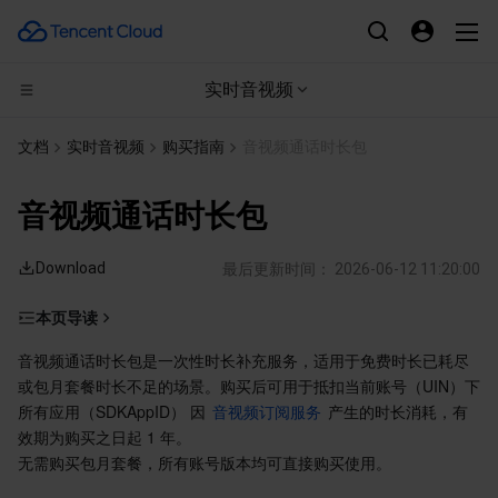
实时音视频
CDN与边缘平台
文档
实时音视频
购买指南
音视频通话时长包
计算
边缘安全加速平台 EO
音视频通话时长包
高性能计算
内容分发网络 CDN
云服务器
Download
最后更新时间：
2026-06-12 11:20:00
边缘计算
全站加速网络
轻量应用服务器
批量计算
本页导读
计费说明
容器
DDoS 防护
裸金属云服务器
高性能计算集群
边缘计算机器
音视频通话时长包是一次性时长补充服务，适用于免费时长已耗尽
或包月套餐时长不足的场景。购买后可用于抵扣当前账号（UIN）下
规格与定价
分布式云
安全加速 SCDN
GPU 云服务器
容器服务
所有应用（SDKAppID） 因 
音视频订阅服务
 产生的时长消耗，有
抵扣顺序
效期为购买之日起 1 年。
无需购买包月套餐，所有账号版本均可直接购买使用。
购买方式
微服务
多网聚合加速（腾讯云聚通）
专用宿主机
服务网格
本地专用集群