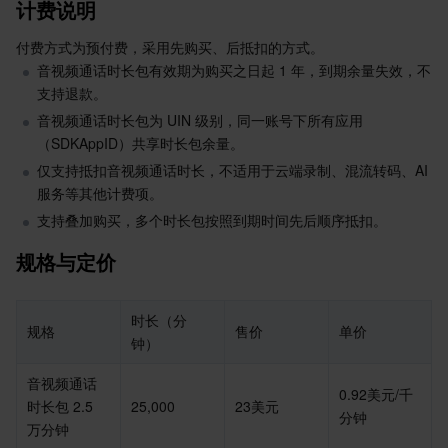
计费示例
计费说明
Serverless
弹性伸缩
容器镜像服务
边缘可用区
弹性微服务
注意
付费方式为预付费，采用先购买、后抵扣的方式。
音视频通话时长包有效期为购买之日起 1 年，到期余量失效，不
相关文档
基础存储服务
自动化助手
云原生分布式云中心
专属可用区
注册配置治理
云函数
支持退款。
音视频通话时长包为 UIN 级别，同一账号下所有应用
存储数据服务
API 网关
对象存储
（SDKAppID）共享时长包余量。
仅支持抵扣音视频通话时长，不适用于云端录制、混流转码、AI 
关系型数据库
文件存储
日志服务
服务等其他计费项。
支持叠加购买，多个时长包按照到期时间先后顺序抵扣。
关系型数据库TDSQL
云硬盘
数据万象
云数据库 MySQL
规格与定价
NoSQL 数据库
云 HDFS
智能媒资托管
云数据库 MariaDB
TDSQL-C MySQL 版
时长（分
数据库 SaaS 服务
数据加速器 GooseFS
云数据库 PostgreSQL
TDSQL MySQL 版
腾讯云分布式缓存数据库（兼容 Redis）
规格
售价
单价
钟）
网络
云数据库 SQL Server
TDSQL Boundless
云数据库 MongoDB
数据传输服务
音视频通话
0.92美元/千
时长包 2.5 
25,000
23美元
分钟
万分钟
数据安全
游戏数据库 TcaplusDB
数据库专家服务
私有网络