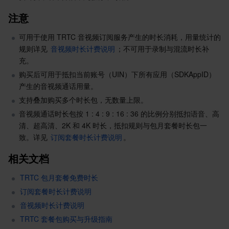
地域管理系统
云压测
控制台相关
注意
可用于使用 TRTC 音视频订阅服务产生的时长消耗，用量统计的
配额中心
费用中心
规则详见 
音视频时长计费说明
；不可用于录制与混流时长补
充。
资源中心
认证信息
购买后可用于抵扣当前账号（UIN）下所有应用（SDKAppID）
产生的音视频通话用量。
政策与规范
支持叠加购买多个时长包，无数量上限。
音视频通话时长包按 1 : 4 : 9 : 16 : 36 的比例分别抵扣语音、高
第三方
清、超高清、2K 和 4K 时长，抵扣规则与包月套餐时长包一
致。详见 
订阅套餐时长计费说明
。
服务计划
相关文档
腾讯云培训认证
TRTC 包月套餐免费时长
订阅套餐时长计费说明
合作伙伴支持计划
音视频时长计费说明
TRTC 套餐包购买与升级指南