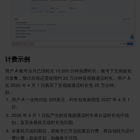
API 与工具
标签
腾讯云代码助手
腾讯云可观测平台
软件产品公告专区
云资源自动化 for Terraform
腾讯云代码分析
应用性能监控
云迁移
专有云软件
访问管理
腾讯云超级应用服务
前端性能监控
云 API
软件产品生命周期公告
腾讯云数据库
操作审计
云拨测
腾讯云命令行工具
腾讯专有云企业版 TCE
计费示例
大数据
配置审计
Prometheus 监控服务
腾讯专有云PaaS平台 TCS
TDSQL
用户 A 账号当月已消耗完 10,000 分钟免费时长，账号下无有效包
月套餐，预计后续还需使用约 20 万分钟音视频通话时长。用户 A 
其他文档
集团账号管理
Grafana 可视化服务
大数据处理套件 TBDS
在 2026 年 4 月 1 日购买了音视频通话时长包 25 万分钟。
则：
1.
用户 A 一次性付款 225美元，时长包有效期至 2027 年 4 月 1 
操作系统
控制中心
事件总线
渠道合作伙伴
日。
2.
2026 年 4 月 1 日起产生的音视频通话时长将从该时长包中抵
身份识别平台
腾讯云健康看板
账号相关
TencentOS Server
扣，直至余量耗尽或时长包到期。
3.
余量耗尽或到期后，若账号已开启按量后付费，将自动转为后付
云顾问 - 混沌演练
云顾问-Tencent RTC 云助手
消息中心
费计费；若未开启，则服务不可用。