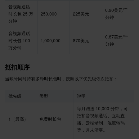
音视频通话
0.90美元/千
业务安全
云数据库 Tendis
数据库智能管家 DBbrain
负载均衡
数据安全治理中心
时长包 25 万
250,000
225美元
分钟
分钟
安全服务
时序数据库 CTSDB
数据库管理中心
网关负载均衡
密钥管理系统
验证码
音视频通话
0.87美元/千
时长包 100 
1,000,000
870美元
云安全
专线接入
凭据管理系统
文本内容安全
渗透测试服务
分钟
万分钟
应用安全
云联网
堡垒机
图片内容安全
安全服务平台
云防火墙
抵扣顺序
域名与网站
弹性网卡
数据安全审计
音频内容安全
Web 应用防火墙
移动应用安全
当账号同时持有多种时长包时，按照以下优先级依次抵扣：
企业应用
NAT 网关
视频内容安全
主机安全
安全凭证服务
域名注册
优先级
类型
说明
办公协同
对等连接
账号风控平台
容器安全服务
SSL 证书
腾讯微卡
每月赠送 10,000 分钟，可
抵扣音视频通话、互动直
1（最高）
免费时长包
大数据
网络流日志
风险识别 RCE
云安全中心
私有域解析 Private DNS
腾讯电子签
播、云端录制、混流转码
等，月末清零。
AI 基础产品
Anycast 公网加速
游戏安全
漏洞扫描服务
移动解析 HTTPDNS
腾讯会议
弹性 MapReduce