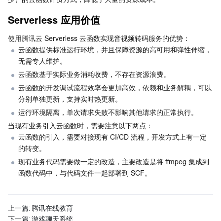
Serverless 应用价值
AI 应用产品
共享带宽包
防火墙管理
DNSPod
腾讯乐享
Elasticsearch Service
人脸识别
使用腾讯云 Serverless 云函数实现音视频转码服务的优势：
AI 平台产品
VPN 连接
云解析 DNS
腾讯云企业网盘
流计算 Oceanus
语音合成
腾讯云智能数智人
云函数提供标准运行环境，并且保障资源的高可用和弹性伸缩，
无需专人维护。
腾讯大模型
私有连接
数据湖计算
语音识别
人脸核身
腾讯云大模型训推平台TI-ONE
云函数基于实际业务消耗收费，不存在资源浪费。
云函数的开发调试流程效率会更加高效，依赖和业务解耦，可以
物联网
弹性公网 IP
腾讯云数据仓库 TCHouse-C
机器翻译
智能音乐平台
腾讯云智能体开发平台
分别单独更新，支持实时热更新。
运行环境隔离，单次请求失败不影响其他请求的正常执行。
消息队列
全球应用加速
腾讯云数据仓库 TCHouse-D
文字识别
知识引擎原子能力
物联网通信
当现有业务引入云函数时，需要注意以下两点：
云函数的引入，需要对接现有 CI/CD 流程，开发方式上有一定
通信服务
腾讯云数据仓库 TCHouse-P
人脸融合
大模型图像创作引擎
消息队列 CKafka 版
的转变。
现有业务代码需要做一定的改造，主要改造是将 ffmpeg 集成到
函数代码中，与代码文件一起部署到 SCF。
实时互动
数据开发治理平台 WeData
大模型视频创作引擎
消息队列 RocketMQ 版
短信
视频服务
腾讯云 BI
腾讯混元生3D
消息队列 RabbitMQ 版
移动推送
即时通信 IM
上一篇:
腾讯在线教育
下一篇:
游戏聊天系统