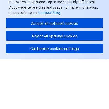
improve your experience, optimise and analyse Tencent
API 与工具
标签
腾讯云代码助手
腾讯云可观测平台
Cloud website features and usage. For more information,
please refer to our
Cookies Policy
.
软件产品公告专区
云资源自动化 for Terraform
腾讯云代码分析
应用性能监控
云迁移
Accept all optional cookies
专有云软件
访问管理
腾讯云超级应用服务
前端性能监控
云 API
软件产品生命周期公告
Reject all optional cookies
腾讯云数据库
操作审计
云拨测
腾讯云命令行工具
腾讯专有云企业版 TCE
Customise cookies settings
其他文档
配置审计
Prometheus 监控服务
腾讯专有云PaaS平台 TCS
TDSQL
关于腾讯云
大数据
集团账号管理
Grafana 可视化服务
渠道合作伙伴
服务与支持
操作系统
控制中心
事件总线
账号相关
大数据处理套件 TBDS
资源
身份识别平台
腾讯云健康看板
消息中心
TencentOS Server
用户中心
云顾问 - 混沌演练
云顾问-Tencent RTC 云助手
控制台相关