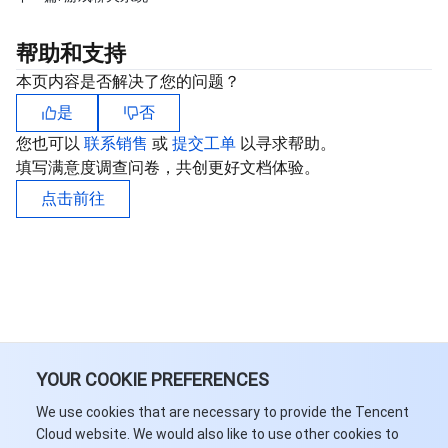
媒体点播
多模态智能数据湖 TCLake
腾讯混元大模型
消息队列 Pulsar 版
邮件推送
实时音视频
媒体直播
帮助和支持
媒体处理
大模型服务平台 TokenHub
消息队列 MQTT 版
实时互动-教育版
媒体包装
直播录制
本页内容是否解决了您的问题？
视频终端SDK
消息队列 CMQ 版
实时互动-工业能源版
媒体传输
媒体处理
是
否
您也可以
联系销售
或
提交工单
以寻求帮助。
教育服务
消息队列 CMQ
游戏多媒体引擎
云直播
应用云渲染
直播 SDK
填写满意度调查问卷，共创更好文档体验。
点击前往
医疗服务
云联络中心
云点播
云桌面
短视频 SDK
互动白板
云资源管理
腾讯特效 SDK
腾讯健康组学平台
开发者工具
数智医疗影像平台
API
Low Code
智能导诊
SDK
云市场
YOUR COOKIE PREFERENCES
监控与运维
智能预问诊
智能顾问
云原生构建
云开发 CloudBase
We use cookies that are necessary to provide the Tencent
Cloud website. We would also like to use other cookies to