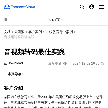
云函数
CDN与边缘平台
文档
云函数
客户案例
在线教育行业案例
音视频转码最佳实践
计算
边缘安全加速平台 EO
音视频转码最佳实践
高性能计算
内容分发网络 CDN
云服务器
Download
最后更新时间：
2024-12-02 20:36:45
边缘计算
全站加速网络
轻量应用服务器
批量计算
本页导读
容器
DDoS 防护
裸金属云服务器
高性能计算集群
边缘计算机器
客户介绍
客户介绍
分布式云
安全加速 SCDN
GPU 云服务器
容器服务
客户痛点
某国内在线教育企业，于2006年在美国纽约证券交易所上市，总部
Serverless 解决方案
微服务
多网聚合加速（腾讯云聚通）
专用宿主机
服务网格
本地专用集群
位于中国北京市海淀区中关村，是一家综合性教育集团，同时也是
Serverless 应用价值
教育培训集团。该企业业务包括外语培训、中小学基础教育、学前