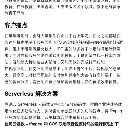
教育、在线教育、出国咨询、图书出版等各个领域。旗下还有多家
Serverless
弹性伸缩
容器镜像服务
边缘可用区
弹性微服务
教育子品牌。
基础存储服务
自动化助手
云原生分布式云中心
专属可用区
API 网关
云函数
客户痛点
在每年暑期时，会有大量学生在企业平台上学习。在此之前都是在
存储数据服务
注册配置治理
对象存储
自建的机房里基于服务器和 NFS 来实现音视频课程的存储和转码逻
辑。但由于暑期流量比较大，IDC 里的服务器不一定能满足计算需
关系型数据库
文件存储
日志服务
求，同时自建服务的硬件采购周期较长，于是期望寻找一种弹性方
法，既能够支持快速业务部署，又能高效的完成转码功能。
关系型数据库TDSQL
云硬盘
数据万象
云数据库 MySQL
在视频应用、社交应用等场景下，用户上传的图片、音视频的总量
大、频率高，对处理系统的实时性和并发能力都有较高的要求。传
NoSQL 数据库
云 HDFS
智能媒资托管
云数据库 MariaDB
TDSQL-C MySQL 版
统的容器服务，需要用户自己维护容器集群，弹性伸缩效率较低。
Serverless 解决方案
数据库 SaaS 服务
数据加速器 GooseFS
云数据库 PostgreSQL
TDSQL MySQL 版
腾讯云分布式缓存数据库（兼容 Redis）
腾讯云 Serverless 云函数支持自定义转码函数，帮助企业快速搭建
网络
云数据库 SQL Server
TDSQL Boundless
云数据库 MongoDB
数据传输服务
定制化任务处理能力，弥补当前单独云服务的功能盲点，将 ffmpeg 
业务方便地从物理机、云主机或容器中移植到云函数。
数据安全
游戏数据库 TcaplusDB
数据库专家服务
私有网络
使用云函数 + ffmpeg 和 COS 联动做音视频转码的运行原理如下