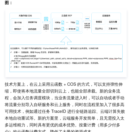
图：
业务安全
云数据库 Tendis
数据库智能管家 DBbrain
负载均衡
数据安全治理中心
安全服务
时序数据库 CTSDB
数据库管理中心
网关负载均衡
密钥管理系统
验证码
云安全
专线接入
凭据管理系统
文本内容安全
渗透测试服务
应用安全
云联网
堡垒机
图片内容安全
安全服务平台
云防火墙
域名与网站
弹性网卡
数据安全审计
音频内容安全
Web 应用防火墙
移动应用安全
技术方案上，在云上采用云函数 + COS 的方式，可以支持弹性伸
企业应用
NAT 网关
视频内容安全
主机安全
安全凭证服务
域名注册
缩，即使将本地流量全部切到云上，也能全部承载。新的业务流
程，会加入任务调度模块，当业务流量进入时，可以自动或者手动
办公协同
对等连接
账号风控平台
容器安全服务
SSL 证书
腾讯微卡
将流量分别导入自研服务和云上服务，同时在流程里加入了很多高
可用技术，例如通过任务 TraceID 进行全链路追踪、云端计算失败
大数据
网络流日志
风险识别 RCE
云安全中心
私有域解析 Private DNS
腾讯电子签
本地自动重试等。新的方案里，云端服务开发简单，且无需投入太
多运维精力，同时具有更优的成本优势。按量计费（用多少付多
AI 基础产品
Anycast 公网加速
游戏安全
漏洞扫描服务
移动解析 HTTPDNS
腾讯会议
弹性 MapReduce
少）的云函数计费方式，降低了大量的资源成本。