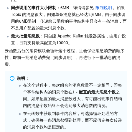
API 与工具
标签
腾讯云代码助手
腾讯云可观测平台
同步调用的事件大小限制
：6MB，详情请参见 
限制说明
。如果 
Topic 的消息很大，例如单条消息就已经达到6MB，由于同步调
软件产品公告专区
云资源自动化 for Terraform
腾讯云代码分析
应用性能监控
云迁移
用的6MB限制，传递给云函数的事件结构中只会有一条消息，而
不是用户配置的最大消息个数。
专有云软件
访问管理
腾讯云超级应用服务
前端性能监控
云 API
软件产品生命周期公告
最大批量消息数
：同自建 Apache Kafka 触发器属性，由用户设
置，目前支持最高配置为10000。
腾讯云数据库
操作审计
云拨测
腾讯云命令行工具
腾讯专有云企业版 TCE
云函数后台的消费模块会循环这个过程，且会保证消息消费的顺序
性，即前一批消息消费完（同步调用），再进行下一批消息的消
费。
大数据
配置审计
Prometheus 监控服务
腾讯专有云PaaS平台 TCS
TDSQL
说明：
其他文档
集团账号管理
Grafana 可视化服务
大数据处理套件 TBDS
在这个过程中，每次组合的消息数量不一定相同，即每
个事件结构内的消息个数在
1 - 配置的最大消息个数
之
操作系统
控制中心
事件总线
渠道合作伙伴
间。如果配置的最大消息数过大，有可能出现事件结构
内的消息个数始终不会达到最大消息数的情况。
身份识别平台
腾讯云健康看板
账号相关
TencentOS Server
在云函数中获取到事件内容后，可选择循环处理的方
式，确保每一条消息都得到处理，而不应假定每次传递
云顾问 - 混沌演练
云顾问-Tencent RTC 云助手
消息中心
的消息个数均是恒定的。