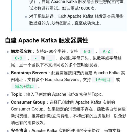
误），自建 Apache Kafka 触发器会按照您配置的重
试次数进行重试。默认重试10000次。
业务安全
云数据库 Tendis
数据库智能管家 DBbrain
负载均衡
数据安全治理中心
对于系统错误，自建 Apache Kafka 触发器会采用指
数退避的方式持续重试，直至成功为止。
安全服务
时序数据库 CTSDB
数据库管理中心
网关负载均衡
密钥管理系统
验证码
自建 Apache Kafka 触发器属性
云安全
专线接入
凭据管理系统
文本内容安全
渗透测试服务
触发器名称
：支持2~60个字符，支持 
，
，
a-z
A-Z
应用安全
云联网
堡垒机
图片内容安全
安全服务平台
云防火墙
，
和
。必须以字母开头，以数字或字母结
0-9
-
_
尾，且一个函数下不支持同名的多个定时触发器。
域名与网站
弹性网卡
数据安全审计
音频内容安全
Web 应用防火墙
移动应用安全
Bootstrap Servers
：配置需连接消费的自建 Apache Kafka 实
例地址，支持多个 Bootstrap Servers，支持
 或 
IP+端口
企业应用
NAT 网关
视频内容安全
主机安全
安全凭证服务
域名注册
。
域名+端口
Topic
：输入已创建的 Apache Kafka 实例的Topic。
办公协同
对等连接
账号风控平台
容器安全服务
SSL 证书
腾讯微卡
Consumer Group
：选择已创建的 Apache Kafka 实例的 
Consumer Group。如果指定的消费组不存在，函数将自动创建
大数据
网络流日志
风险识别 RCE
云安全中心
私有域解析 Private DNS
腾讯电子签
新消费组。推荐使用独立消费组，不和已有的业务混用，以免影
响已有的消费收发。
AI 基础产品
Anycast 公网加速
游戏安全
漏洞扫描服务
移动解析 HTTPDNS
腾讯会议
弹性 MapReduce
安全协议
：Apache Kafka 实例所使用的安全协议，当前支持