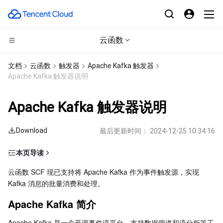
云函数
CDN与边缘平台
文档
云函数
触发器
Apache Kafka 触发器
Apache Kafka 触发器说明
计算
边缘安全加速平台 EO
Apache Kafka 触发器说明
边缘计算
内容分发网络 CDN
云服务器
Download
最后更新时间：
2024-12-25 10:34:16
高性能计算
全站加速网络
轻量应用服务器
边缘计算机器
本页导读
容器
DDoS 防护
裸金属云服务器
批量计算
Apache Kafka 简介
云函数 SCF 现已支持将 Apache Kafka 作为事件触发源，实现 
Kafka 消息的批量消费和处理。
分布式云
安全加速 SCDN
GPU 云服务器
高性能计算集群
容器服务
自建 Apache Kafka 触发器特点
Apache Kafka 简介
自建 Apache Kafka 触发器属性
微服务
多网聚合加速（腾讯云聚通）
专用宿主机
服务网格
本地专用集群
自建 Apache Kafka 消费及消息传递
Apache Kafka 是一个开源事件流平台，支持数据管道和流分析等工