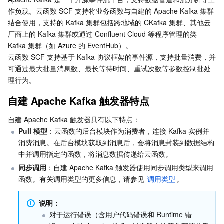
作负载。云函数 SCF 支持将业务函数与自建的 Apache Kafka 集群
Serverless
弹性伸缩
容器镜像服务
边缘可用区
弹性微服务
常见问题
结合使用，支持的 Kafka 集群包括跨地域的 CKafka 集群、其他云
自建 Apache Kafka 消息堆积了很多该如何处理？
厂商上的 Kafka 集群或通过 Confluent Cloud 等程序管理的类 
基础存储服务
自动化助手
云原生分布式云中心
专属可用区
API 网关
云函数
Kafka 集群（如 Azure 的 EventHub）。
云函数 SCF 支持基于 Kafka 协议框架的事件源，支持批量消费，并
存储数据服务
注册配置治理
对象存储
可通过最大批量消息数、最长等待时间、重试次数等参数控制批处
理行为。
关系型数据库
文件存储
日志服务
自建 Apache Kafka 触发器特点
关系型数据库TDSQL
云硬盘
数据万象
云数据库 MySQL
自建 Apache Kafka 触发器具有以下特点：
Pull 模型
：云函数的后台模块作为消费者，连接 Kafka 实例并
NoSQL 数据库
云 HDFS
智能媒资托管
云数据库 MariaDB
TDSQL-C MySQL 版
消费消息。在后台模块获取到消息后，会将消息封装到数据结构
中并调用指定的函数，将消息数据传递给云函数。
数据库 SaaS 服务
数据加速器 GooseFS
云数据库 PostgreSQL
TDSQL MySQL 版
腾讯云分布式缓存数据库（兼容 Redis）
同步调用
：自建 Apache Kafka 触发器使用同步调用类型来调用
函数。有关调用类型的更多信息，请参见 
调用类型
。
网络
云数据库 SQL Server
TDSQL Boundless
云数据库 MongoDB
数据传输服务
说明：
对于运行错误（含用户代码错误和 Runtime 错
数据安全
游戏数据库 TcaplusDB
数据库专家服务
私有网络