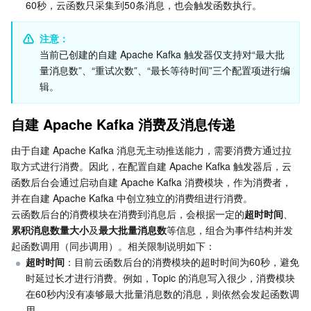
媒体点播
多模态智能数据湖 TCLake
腾讯混元大模型
消息队列 Pulsar 版
邮件推送
实时音视频
媒体直播
60秒，云函数只采集到50条消息，也会触发函数执行。
媒体处理
大模型服务平台 TokenHub
消息队列 MQTT 版
实时互动-教育版
媒体包装
直播录制
注意：
当前已创建的自建 Apache Kafka 触发器仅支持对“最大批
量消息数”、“重试次数”、“最长等待时间”三个配置项进行编
视频终端SDK
消息队列 CMQ 版
实时互动-工业能源版
媒体传输
媒体处理
辑。
教育服务
消息队列 CMQ
游戏多媒体引擎
云直播
应用云渲染
直播 SDK
自建 Apache Kafka 消费及消息传递
医疗服务
云联络中心
云点播
云桌面
短视频 SDK
互动白板
由于自建 Apache Kafka 消息无主动推送能力，需要消费方通过拉
取方式进行消费。因此，在配置自建 Apache Kafka 触发器后，云
云资源管理
腾讯特效 SDK
腾讯健康组学平台
函数后台会通过启动自建 Apache Kafka 消费模块，作为消费者，
并在自建 Apache Kafka 中创立独立的消费组进行消费。
云函数后台的消费模块在消费到消息后，会根据一定的
超时时间
、
开发者工具
数智医疗影像平台
API
累积消息数量大小
及
最大批量消息数
等信息，组合为事件结构并发
起函数调用（同步调用）。相关限制说明如下：
Low Code
智能导诊
SDK
云市场
超时时间
：目前云函数后台的消费模块的超时时间为60秒，避免
时延过长才进行消费。例如，Topic 的消息写入很少，消费模块
监控与运维
智能预问诊
智能顾问
云原生构建
云开发 CloudBase
在60秒内没有凑够最大批量消息数的消息，则依然会发起函数调
用。