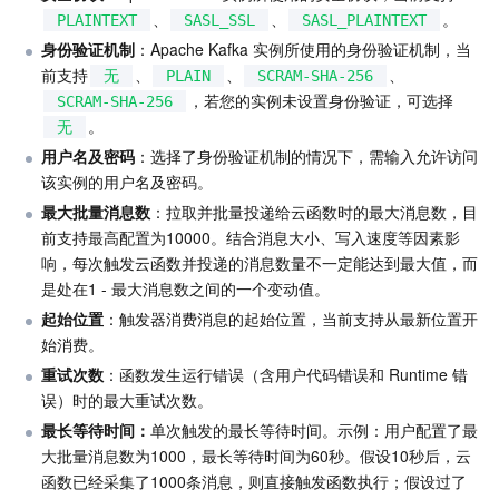
、
、
。
PLAINTEXT
SASL_SSL
SASL_PLAINTEXT
AI 应用产品
身份验证机制
共享带宽包
防火墙管理
DNSPod
腾讯乐享
Elasticsearch Service
人脸识别
：Apache Kafka 实例所使用的身份验证机制，当
前支持
、
、
、
无
PLAIN
SCRAM-SHA-256
，若您的实例未设置身份验证，可选择
SCRAM-SHA-256
AI 平台产品
VPN 连接
云解析 DNS
腾讯云企业网盘
流计算 Oceanus
语音合成
腾讯云智能数智人
。
无
用户名及密码
：选择了身份验证机制的情况下，需输入允许访问
腾讯大模型
私有连接
数据湖计算
语音识别
人脸核身
腾讯云大模型训推平台TI-ONE
该实例的用户名及密码。
最大批量消息数
：拉取并批量投递给云函数时的最大消息数，目
物联网
弹性公网 IP
腾讯云数据仓库 TCHouse-C
机器翻译
智能音乐平台
腾讯云智能体开发平台
前支持最高配置为10000。结合消息大小、写入速度等因素影
响，每次触发云函数并投递的消息数量不一定能达到最大值，而
消息队列
全球应用加速
腾讯云数据仓库 TCHouse-D
文字识别
知识引擎原子能力
物联网通信
是处在1 - 最大消息数之间的一个变动值。
起始位置
：触发器消费消息的起始位置，当前支持从最新位置开
通信服务
腾讯云数据仓库 TCHouse-P
人脸融合
大模型图像创作引擎
消息队列 CKafka 版
始消费。
重试次数
：函数发生运行错误（含用户代码错误和 Runtime 错
实时互动
数据开发治理平台 WeData
大模型视频创作引擎
消息队列 RocketMQ 版
短信
误）时的最大重试次数。
最长等待时间：
单次触发的最长等待时间。示例：用户配置了最
视频服务
腾讯云 BI
腾讯混元生3D
消息队列 RabbitMQ 版
移动推送
即时通信 IM
大批量消息数为1000，最长等待时间为60秒。假设10秒后，云
函数已经采集了1000条消息，则直接触发函数执行；假设过了