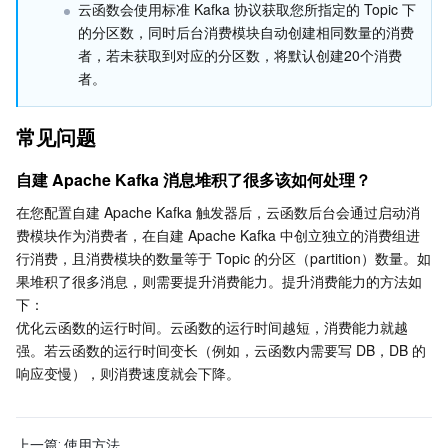
云函数会使用标准 Kafka 协议获取您所指定的 Topic 下
地域管理系统
云压测
控制台相关
的分区数，同时后台消费模块自动创建相同数量的消费
者，若未获取到对应的分区数，将默认创建20个消费
配额中心
费用中心
者。
资源中心
认证信息
常见问题
自建 Apache Kafka 消息堆积了很多该如何处理？
政策与规范
在您配置自建 Apache Kafka 触发器后，云函数后台会通过启动消
第三方
费模块作为消费者，在自建 Apache Kafka 中创立独立的消费组进
行消费，且消费模块的数量等于 Topic 的分区（partition）数量。如
果堆积了很多消息，则需要提升消费能力。提升消费能力的方法如
服务计划
下：
优化云函数的运行时间。云函数的运行时间越短，消费能力就越
腾讯云培训认证
强。若云函数的运行时间变长（例如，云函数内需要写 DB，DB 的
响应变慢），则消费速度就会下降。
合作伙伴支持计划
上一篇:
使用方法