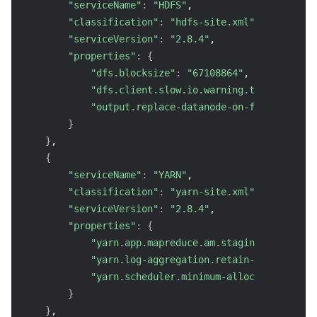
"serviceName"
:
"HDFS"
,
业务安全
云数据库 Tendis
数据库智能管家 DBbrain
负载均衡
数据安全治理中心
"classification"
:
"hdfs-site.xml"
,
"serviceVersion"
:
"2.8.4"
,
"properties"
:
{
安全服务
时序数据库 CTSDB
数据库管理中心
网关负载均衡
密钥管理系统
验证码
"dfs.blocksize"
:
"67108864"
,
"dfs.client.slow.io.warning.threshold.ms
云安全
专线接入
凭据管理系统
文本内容安全
渗透测试服务
"output.replace-datanode-on-failure"
:
"f
}
应用安全
云联网
堡垒机
图片内容安全
安全服务平台
云防火墙
}
,
{
域名与网站
弹性网卡
数据安全审计
音频内容安全
Web 应用防火墙
移动应用安全
"serviceName"
:
"YARN"
,
"classification"
:
"yarn-site.xml"
,
企业应用
NAT 网关
视频内容安全
主机安全
安全凭证服务
域名注册
"serviceVersion"
:
"2.8.4"
,
"properties"
:
{
办公协同
对等连接
账号风控平台
容器安全服务
SSL 证书
腾讯微卡
"yarn.app.mapreduce.am.staging-dir"
:
"/e
"yarn.log-aggregation.retain-check-inter
大数据
网络流日志
风险识别 RCE
云安全中心
私有域解析 Private DNS
腾讯电子签
"yarn.scheduler.minimum-allocation-vcore
}
AI 基础产品
Anycast 公网加速
游戏安全
漏洞扫描服务
移动解析 HTTPDNS
腾讯会议
弹性 MapReduce
}
,