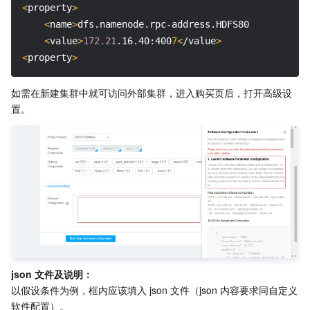
<
property
>
地域管理系统
云压测
费用中心
<
name
>
dfs.namenode.rpc-address.HDFS8088.nn
2<
/nam
<
value
>
172.21
.16.40:400
7<
/value
>
配额中心
认证信息
<
property
>
资源中心
政策与规范
如需在新建集群中就可访问外部集群，进入购买页后，打开高级设
第三方
服务计划
腾讯云培训认证
合作伙伴支持计划
json 文件及说明：
以假设条件为例，框内应该填入 json 文件（json 内容要求同自定义
软件配置）。