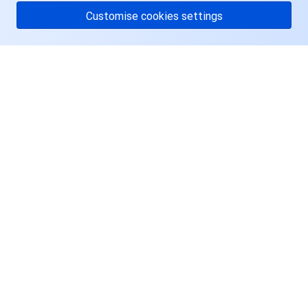
Customise cookies settings
关于腾讯云
服务与支持
资源
用户中心
Facebook
Twitter
Linkedin
Copyright © 2013-
2026
Tencent Cloud. All Rights Reserved.