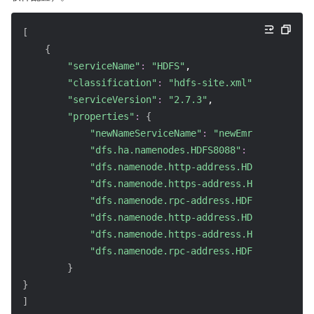
[
{
"serviceName"
:
"HDFS"
,
"classification"
:
"hdfs-site.xml"
,
"serviceVersion"
:
"2.7.3"
,
"properties"
:
{
"newNameServiceName"
:
"newEmrCluster"
,
"dfs.ha.namenodes.HDFS8088"
:
"nn1,nn2"
,
"dfs.namenode.http-address.HDFS8088.nn1"
"dfs.namenode.https-address.HDFS8088.nn1
"dfs.namenode.rpc-address.HDFS8088.nn1"
:
"dfs.namenode.http-address.HDFS8088.nn2"
"dfs.namenode.https-address.HDFS8088.nn2
"dfs.namenode.rpc-address.HDFS8088.nn2"
:
}
}
]