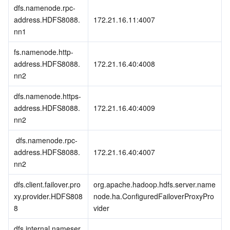
dfs.namenode.rpc-
address.HDFS8088.
172.21.16.11:4007
nn1
fs.namenode.http-
address.HDFS8088.
172.21.16.40:4008
nn2
dfs.namenode.https-
address.HDFS8088.
172.21.16.40:4009
nn2
 dfs.namenode.rpc-
address.HDFS8088.
172.21.16.40:4007
nn2
dfs.client.failover.pro
org.apache.hadoop.hdfs.server.name
xy.provider.HDFS808
node.ha.ConfiguredFailoverProxyPro
8
vider
dfs.internal.nameser