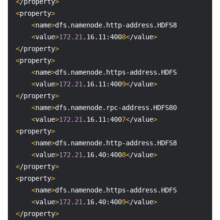
<
/property
>
API 与工具
标签
腾讯云代码助手
腾讯云可观测平台
<
property
>
<
name
>
dfs.namenode.http-address.HDFS8088.nn
1<
/na
软件产品公告专区
云资源自动化 for Terraform
腾讯云代码分析
应用性能监控
云迁移
<
value
>
172.21
.16.11:400
8<
/value
>
<
/property
>
专有云软件
访问管理
腾讯云超级应用服务
前端性能监控
云 API
软件产品生命周期公告
<
property
>
<
name
>
dfs.namenode.https-address.HDFS8088.nn
1<
/n
腾讯云数据库
操作审计
云拨测
腾讯云命令行工具
腾讯专有云企业版 TCE
<
value
>
172.21
.16.11:400
9<
/value
>
<
/property
>
其他文档
配置审计
Prometheus 监控服务
腾讯专有云PaaS平台 TCS
TDSQL
<
name
>
dfs.namenode.rpc-address.HDFS8088.nn
1<
/nam
<
value
>
172.21
.16.11:400
7<
/value
>
<
property
>
大数据
集团账号管理
Grafana 可视化服务
渠道合作伙伴
<
name
>
dfs.namenode.http-address.HDFS8088.nn
2<
/na
<
value
>
172.21
.16.40:400
8<
/value
>
操作系统
控制中心
事件总线
账号相关
大数据处理套件 TBDS
<
/property
>
<
property
>
身份识别平台
腾讯云健康看板
消息中心
TencentOS Server
<
name
>
dfs.namenode.https-address.HDFS8088.nn
2<
/n
<
value
>
172.21
.16.40:400
9<
/value
>
云顾问 - 混沌演练
云顾问-Tencent RTC 云助手
控制台相关
<
/property
>