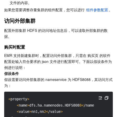
媒体点播
多模态智能数据湖 TCLake
腾讯混元大模型
消息队列 Pulsar 版
邮件推送
实时音视频
媒体直播
文件的内容。
如果您需要调整存量集群的组件配置，您可以进行 
组件参数配置
。
媒体处理
大模型服务平台 TokenHub
消息队列 MQTT 版
实时互动-教育版
媒体包装
直播录制
访问外部集群
视频终端SDK
消息队列 CMQ 版
实时互动-工业能源版
媒体传输
媒体处理
配置外部集群 HDFS 的访问地址信息后，可以读取外部集群的数
据。
教育服务
消息队列 CMQ
游戏多媒体引擎
云直播
应用云渲染
直播 SDK
购买时配置
医疗服务
云联络中心
云点播
云桌面
短视频 SDK
互动白板
EMR 支持新建集群时，配置访问外部集群，只需在 购买页 的软件
配置处输入符合要求的 json 文件进行配置即可。下面以假设条件为
例进行说明：
云资源管理
腾讯特效 SDK
腾讯健康组学平台
假设条件
假设需要访问外部集群的 nameservice 为 HDFS8088，其访问方式
开发者工具
数智医疗影像平台
API
为：
Low Code
智能导诊
SDK
云市场
<
property
>
<
name
>
dfs.ha.namenodes.HDFS808
8<
/name
>
监控与运维
智能预问诊
智能顾问
云原生构建
云开发 CloudBase
<
value
>
nn1,nn
2<
/value
>