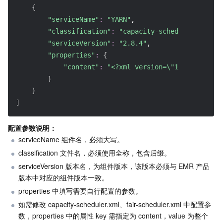
{
"serviceName"
:
"YARN"
,
AI 应用产品
共享带宽包
防火墙管理
DNSPod
腾讯乐享
Elasticsearch Service
人脸识别
"classification"
:
"capacity-scheduler.xml"
,
"serviceVersion"
:
"2.8.4"
,
AI 平台产品
VPN 连接
云解析 DNS
腾讯云企业网盘
流计算 Oceanus
语音合成
腾讯云智能数智人
"properties"
:
{
"content"
:
"<?xml version=\"1.0\" encod
腾讯大模型
私有连接
数据湖计算
语音识别
人脸核身
腾讯云大模型训推平台TI-ONE
}
}
物联网
弹性公网 IP
腾讯云数据仓库 TCHouse-C
机器翻译
智能音乐平台
腾讯云智能体开发平台
]
消息队列
全球应用加速
腾讯云数据仓库 TCHouse-D
文字识别
知识引擎原子能力
物联网通信
配置参数说明：
serviceName 组件名，必须大写。
通信服务
腾讯云数据仓库 TCHouse-P
人脸融合
大模型图像创作引擎
消息队列 CKafka 版
classification 文件名，必须使用全称，包含后缀。
serviceVersion 版本名，为组件版本，该版本必须与 EMR 产品
实时互动
数据开发治理平台 WeData
大模型视频创作引擎
消息队列 RocketMQ 版
短信
版本中对应的组件版本一致。
properties 中填写需要自行配置的参数。
视频服务
腾讯云 BI
腾讯混元生3D
消息队列 RabbitMQ 版
移动推送
即时通信 IM
如需修改 capacity-scheduler.xml、fair-scheduler.xml 中配置参
数，properties 中的属性 key 需指定为 content，value 为整个