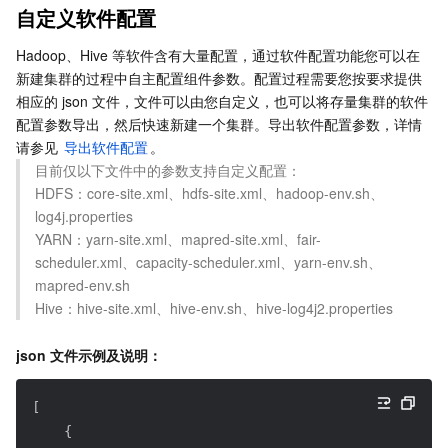
自定义软件配置
Serverless
自动化助手
多网聚合加速（腾讯云聚通）
容器镜像服务
边缘可用区
弹性微服务
购买后配置
Hadoop、Hive 等软件含有大量配置，通过软件配置功能您可以在
基础存储服务
云原生分布式云中心
专属可用区
API 网关
云函数
新建集群的过程中自主配置组件参数。配置过程需要您按要求提供
相应的 json 文件，文件可以由您自定义，也可以将存量集群的软件
配置参数导出，然后快速新建一个集群。导出软件配置参数，详情
存储数据服务
注册配置治理
对象存储
请参见 
导出软件配置
。
目前仅以下文件中的参数支持自定义配置：

关系型数据库
文件存储
日志服务
HDFS：core-site.xml、hdfs-site.xml、hadoop-env.sh、
log4j.properties

关系型数据库TDSQL
云硬盘
数据万象
云数据库 MySQL
YARN：yarn-site.xml、mapred-site.xml、fair-
scheduler.xml、capacity-scheduler.xml、yarn-env.sh、
NoSQL 数据库
云 HDFS
智能媒资托管
云数据库 MariaDB
TDSQL-C MySQL 版
mapred-env.sh

Hive：hive-site.xml、hive-env.sh、hive-log4j2.properties
数据库 SaaS 服务
数据加速器 GooseFS
云数据库 PostgreSQL
TDSQL MySQL 版
腾讯云分布式缓存数据库（兼容 Redis）
json 文件示例及说明：
网络
云数据库 SQL Server
TDSQL Boundless
云数据库 MongoDB
数据传输服务
[
数据安全
游戏数据库 TcaplusDB
数据库专家服务
私有网络
{