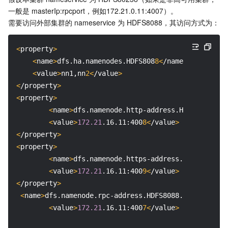
一般是 masterIp:rpcport，例如172.21.0.11:4007）。

需要访问外部集群的 nameservice 为 HDFS8088，其访问方式为：
<
property
>
<
name
>
dfs.ha.namenodes.HDFS808
8<
/name
>
<
value
>
nn1,nn
2<
/value
>
<
/property
>
<
property
>
<
name
>
dfs.namenode.http-address.HDFS8088.nn
1
<
value
>
172.21
.16.11:400
8<
/value
>
<
/property
>
<
property
>
<
name
>
dfs.namenode.https-address.HDFS8088.nn
<
value
>
172.21
.16.11:400
9<
/value
>
<
/property
>
<
name
>
dfs.namenode.rpc-address.HDFS8088.nn
1<
/name
>
<
value
>
172.21
.16.11:400
7<
/value
>