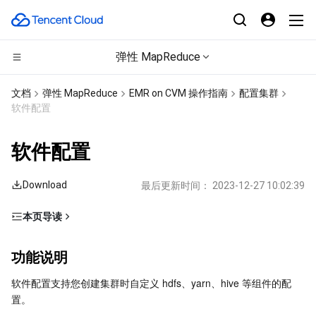
弹性 MapReduce
计算
文档
弹性 MapReduce
EMR on CVM 操作指南
配置集群
软件配置
CDN与边缘平台
云服务器
软件配置
高性能计算
轻量应用服务器
边缘安全加速平台 EO
Download
最后更新时间：
2023-12-27 10:02:39
边缘计算
裸金属云服务器
内容分发网络 CDN
批量计算
本页导读
容器
GPU 云服务器
全站加速网络
高性能计算集群
边缘计算机器
功能说明
功能说明
分布式云
专用宿主机
DDoS 防护
容器服务
自定义软件配置
软件配置支持您创建集群时自定义 hdfs、yarn、hive 等组件的配
访问外部集群
微服务
弹性伸缩
安全加速 SCDN
服务网格
本地专用集群
置。
购买时配置