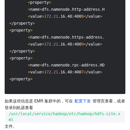
<
property
>
<
name
>
dfs.namenode.http-address.HDFS8088.nn
2
<
value
>
172.21
.16.40:400
8<
/value
>
<
/property
>
<
property
>
<
name
>
dfs.namenode.https-address.HDFS8088.nn
<
value
>
172.21
.16.40:400
9<
/value
>
<
/property
>
<
property
>
<
name
>
dfs.namenode.rpc-address.HDFS8088.nn
2<
<
value
>
172.21
.16.40:400
7<
/value
>
<
property
>
如果这些信息是 EMR 集群中的，可在 
配置下发
 管理页查看，或者
登录到机器查看 
/usr/local/service/hadoop/etc/hadoop/hdfs-site.x
ml
文件。