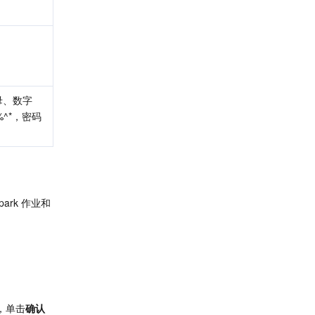
母、数字
^*，密码
ark 作业和
，单击
确认