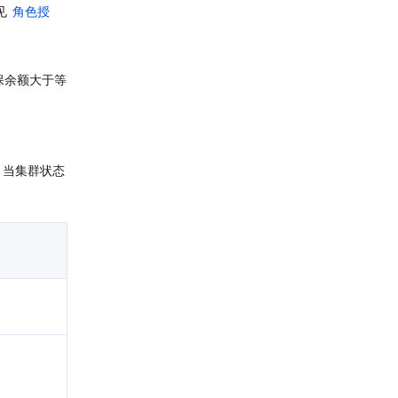
见 
角色授
保余额大于等
；当集群状态