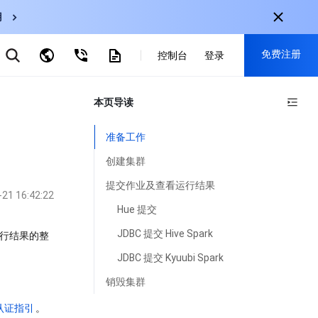
用
弹性伸缩
免费注册
CDN
控制台
登录
云数据库 MySQL
云直播
对象存储
nternational
本页导读
注册获取以下福利：
nglish
-
EN
30+产品免费试用
准备工作
한국어
-
KO
新用户专享优惠
创建集群
日本語
-
JP
抢先体验新产品
提交作业及查看运行结果
-21 16:42:22
简体中文
-
ZH
立即免费注册
Hue 提交
ortuguês
-
PT
运行结果的整
JDBC 提交 Hive Spark
ahasa Indonesia
-
IND
JDBC 提交 Kyuubi Spark
销毁集群
中国站
认证指引
。
简体中文