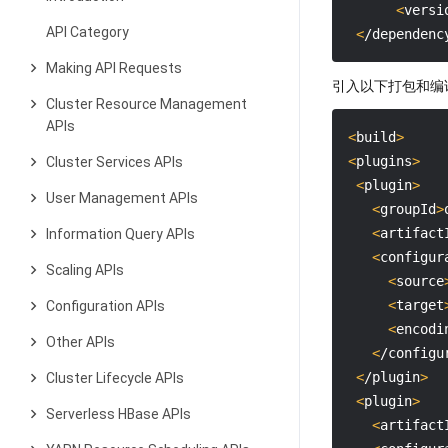
<
versi
API Category
<
/dependenc
Making API Requests
引入以下打包和编
Cluster Resource Management
APIs
<
build
>
<
plugins
>
Cluster Services APIs
<
plugin
>
User Management APIs
<
groupId
>
<
artifact
Information Query APIs
<
configur
Scaling APIs
<
source
<
target
Configuration APIs
<
encodi
Other APIs
<
/configu
<
/plugin
>
Cluster Lifecycle APIs
<
plugin
>
Serverless HBase APIs
<
artifact