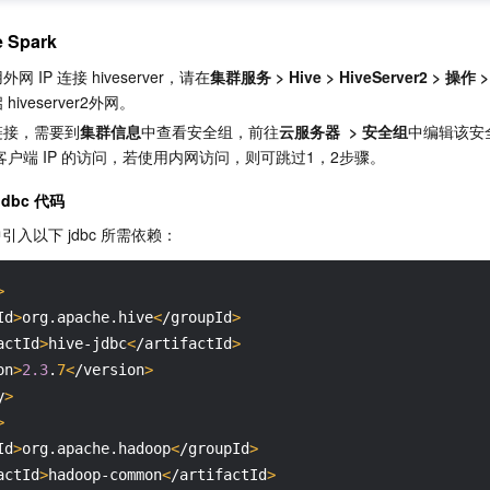
 Spark
 IP 连接 hiveserver，请在
集群服务 > Hive > HiveServer2 > 操作
hiveserver2外网。
链接，需要到
集群信息
中查看安全组，前往
云服务器  > 安全组
中编辑该安
开客户端 IP 的访问，若使用内网访问，则可跳过1，2步骤。
jdbc 代码
 中引入以下 jdbc 所需依赖：
>
Id
>
org.apache.hive
<
/groupId
>
actId
>
hive-jdbc
<
/artifactId
>
on
>
2.3
.
7<
/version
>
y
>
>
Id
>
org.apache.hadoop
<
/groupId
>
actId
>
hadoop-common
<
/artifactId
>