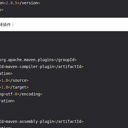
on
>
2.8
.
5<
/version
>
y
>
译插件：
org.apache.maven.plugins
<
/groupId
>
Id
>
maven-compiler-plugin
<
/artifactId
>
ation
>
>
1
.
8<
/source
>
>
1
.
8<
/target
>
ng
>
utf-
8<
/encoding
>
ration
>
Id
>
maven-assembly-plugin
<
/artifactId
>