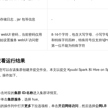
存储日志，jar 包等信息
-
 webUI 密码，当前密码仅用
8-16个字符，包含大写字母、小写字
始设置服务 webUI 访问密
和特殊字符四种，特殊符号仅支持!@%
第一位不能为特殊字符
查看运行结果
在该集群创建并提交作业。本文以提交 Kyuubi Spark 和 Hive on Sp
，操作如下。
单击对应的
集群 ID/名称
进入集群详情页。
中单击
集群服务
，选择 hue。
面的操作列中打开
更多
下拉选项框，单击
开启网络访问
，然后选择
公网LB