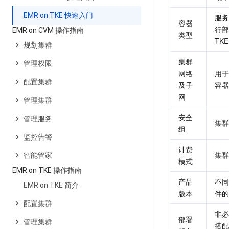
EMR on TKE 快速入门
服务
容器
行部
EMR on CVM 操作指南
类型
TKE
规划集群
集群
管理权限
网络
用于
配置集群
及子
容器
网
管理集群
安全
管理服务
集群
组
监控告警
计费
集群
智能管家
模式
EMR on TKE 操作指南
产品
不同
EMR on TKE 简介
版本
件的
配置集群
非必
部署
管理集群
搭配