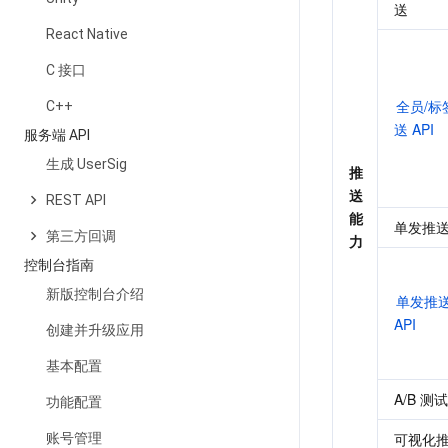
送
React Native
C 接口
全员/标
C++
送 API 
服务端 API
生成 UserSig
推
送
REST API
能
单发推
第三方回调
力
控制台指南
新版控制台介绍
单发推送
API 
创建并升级应用
基本配置
A/B 测试
功能配置
可视化
账号管理