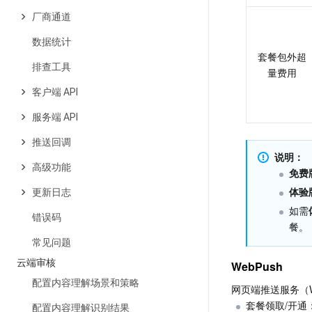
厂商通道
数据统计
套餐包外超
排查工具
量费用
客户端 API
服务端 API
推送回调
说明：
高级功能
免费
体验
更新日志
如需
错误码
餐。
常见问题
云端审核
WebPush
配置内容理解场景和策略
网页端推送服务（W
套餐领取/开通
配置内容理解识别结果