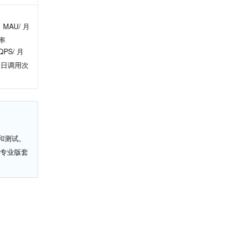
 MAU/ 月
率
QPS/ 月
每日调用次
和测试。
择专业版套