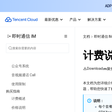
基本概念
ADP 
应用场景
最新优惠
产品
解决方案
功能介绍
账号系统
即时通信 IM
文档
即时通信 I
用户资料与关系链
消息管理
计费
群组相关
公众号系统
Download
聚
音视频通话 Call
本文档为您详细介
使用限制
题，帮助您快速了
购买指南
计费概述
说明：
每个套餐
价格说明