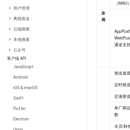
（MAU
用户管理
全
离线推送
局
云端搜索
AppPush
WebPus
本地搜索
通道支
公众号
客户端 API
JavaScript
推送速
Android
定时推
iOS & macOS
定速推
Swift
单厂商
Flutter
数
Electron
全员/标
Unity