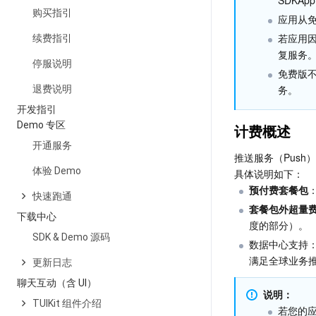
SDKApp
购买指引
应用从
若应用
续费指引
复服务
停服说明
免费版
务。
退费说明
开发指引
Demo 专区
计费概述
开通服务
推送服务（Pus
体验 Demo
具体说明如下：
预付费套餐包
快速跑通
套餐包外超量
下载中心
度的部分）。
SDK & Demo 源码
数据中心支持
满足全球业务
更新日志
聊天互动（含 UI）
说明：
TUIKit 组件介绍
若您的应