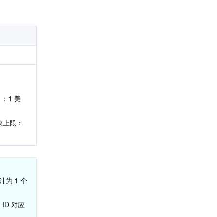
：1 美
次数上限：
为 1 个 
 
ID 对应