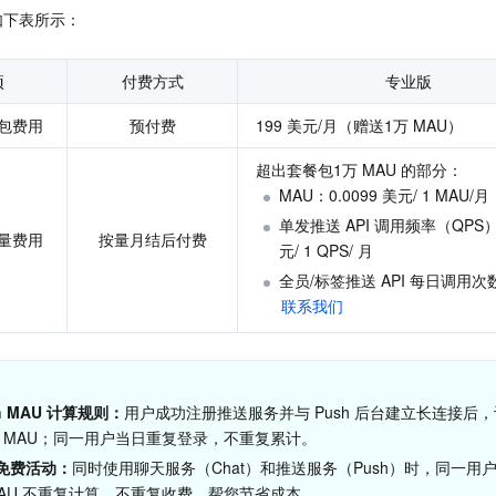
如下表所示：
项
付费方式
专业版
包费用
预付费
199 美元/月（赠送1万 MAU）
超出套餐包1万 MAU 的部分：
MAU：0.0099 美元/ 1 MAU/月
单发推送 API 调用频率（QPS）
量费用
按量月结后付费
元/ 1 QPS/ 月
全员/标签推送 API 每日调用
联系我们
 
M
AU 
计算规则：
用户成功注册推送服务并与 Push 后台建立长连接后，计
 
MAU；同一用户当日重复登录，不重复累计。
免费活动：
同时使用
聊天服务
（Chat）
和推送服务（Push）时，同一用户
AU 
不重复计算、不重复收费，帮您节省成本。