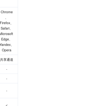
Chrome
、
Firefox、
Safari、
Microsoft 
Edge、
Yandex、
Opera
共享通道
-
-
-
✓