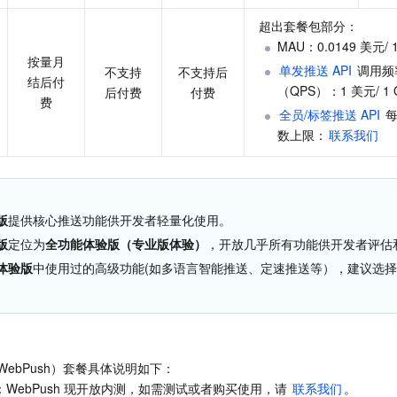
超出套餐包部分：
MAU：0.0149 美元/ 1
按量月
单发推送 API 
调用频
不支持
不支持后
结后付
（QPS）：1 美元/ 1 
后付费
付费
费
全员/标签推送 API 
数上限：
联系我们
版
提供核心推送功能供开发者轻量化使用。
版
定位为
全功能体验版（专业版体验）
，开放几乎所有功能供开发者评估
体验版
中使用过的高级功能(如多语言智能推送、定速推送等），建议选
ebPush）套餐具体说明如下：
：WebPush 现开放内测，如需测试或者购买使用，请 
联系我们
。