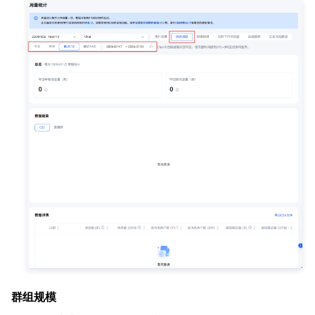
API 与工具
标签
腾讯云代码助手
腾讯云可观测平台
软件产品公告专区
云资源自动化 for Terraform
腾讯云代码分析
应用性能监控
云迁移
专有云软件
访问管理
腾讯云超级应用服务
前端性能监控
云 API
软件产品生命周期公告
腾讯云数据库
操作审计
云拨测
腾讯云命令行工具
腾讯专有云企业版 TCE
其他文档
配置审计
Prometheus 监控服务
腾讯专有云PaaS平台 TCS
TDSQL
大数据
集团账号管理
Grafana 可视化服务
渠道合作伙伴
操作系统
控制中心
事件总线
账号相关
大数据处理套件 TBDS
身份识别平台
腾讯云健康看板
消息中心
TencentOS Server
群组规模
云顾问 - 混沌演练
云顾问-Tencent RTC 云助手
控制台相关