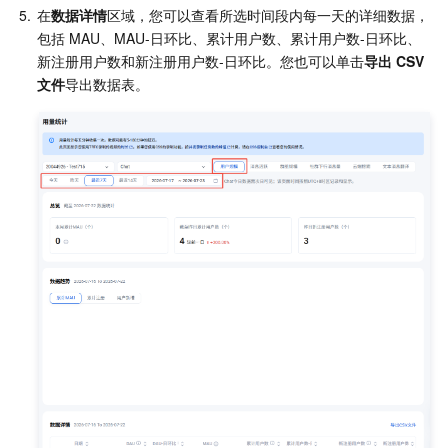
5.
在
数据详情
区域，您可以查看所选时间段内每一天的详细数据，
包括 MAU、MAU-日环比、累计用户数、累计用户数-日环比、
AI 应用产品
共享带宽包
防火墙管理
DNSPod
腾讯乐享
Elasticsearch Service
人脸识别
新注册用户数和新注册用户数-日环比。您也可以单击
导出 CSV 
文件
导出数据表。
AI 平台产品
VPN 连接
云解析 DNS
腾讯云企业网盘
流计算 Oceanus
语音合成
腾讯云智能数智人
腾讯大模型
私有连接
数据湖计算
语音识别
人脸核身
腾讯云大模型训推平台TI-ONE
物联网
弹性公网 IP
腾讯云数据仓库 TCHouse-C
机器翻译
智能音乐平台
腾讯云智能体开发平台
消息队列
全球应用加速
腾讯云数据仓库 TCHouse-D
文字识别
知识引擎原子能力
物联网通信
通信服务
腾讯云数据仓库 TCHouse-P
人脸融合
大模型图像创作引擎
消息队列 CKafka 版
实时互动
数据开发治理平台 WeData
大模型视频创作引擎
消息队列 RocketMQ 版
短信
视频服务
腾讯云 BI
腾讯混元生3D
消息队列 RabbitMQ 版
移动推送
即时通信 IM