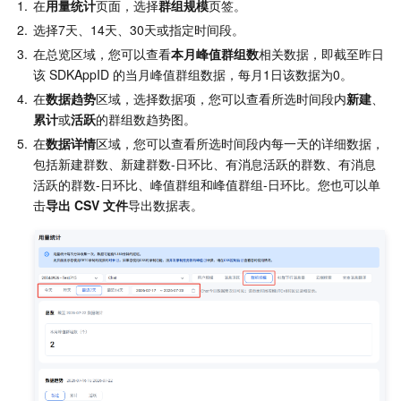
1.
在
用量统计
页面，选择
群组规模
页签。
地域管理系统
云压测
费用中心
2.
选择7天、14天、30天或指定时间段。
3.
在总览区域，您可以查看
本月峰值群组数
相关数据，即截至昨日
配额中心
认证信息
该 SDKAppID 的当月峰值群组数据，每月1日该数据为0。
4.
在
数据趋势
区域，选择数据项，您可以查看所选时间段内
新建
、
资源中心
政策与规范
累计
或
活跃
的群组数趋势图。
5.
在
数据详情
区域，您可以查看所选时间段内每一天的详细数据，
第三方
包括新建群数、新建群数-日环比、有消息活跃的群数、有消息
活跃的群数-日环比、峰值群组和峰值群组-日环比。您也可以单
击
导出 CSV 文件
导出数据表。
服务计划
腾讯云培训认证
合作伙伴支持计划