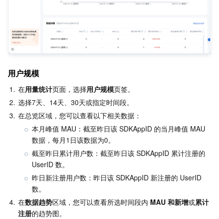
业务安全
云数据库 Tendis
数据库智能管家 DBbrain
负载均衡
数据安全治理中心
安全服务
时序数据库 CTSDB
数据库管理中心
网关负载均衡
密钥管理系统
验证码
云安全
专线接入
凭据管理系统
文本内容安全
渗透测试服务
用户规模
1.
在
用量统计
页面，选择
用户规模
页签。
应用安全
云联网
堡垒机
图片内容安全
安全服务平台
云防火墙
2.
选择7天、14天、30天或指定时间段。
3.
在总览区域，您可以查看以下相关数据：
域名与网站
弹性网卡
数据安全审计
音频内容安全
Web 应用防火墙
移动应用安全
本月峰值 MAU：截至昨日该 SDKAppID 的当月峰值 MAU 
数据，每月1日该数据为0。
企业应用
NAT 网关
视频内容安全
主机安全
安全凭证服务
域名注册
截至昨日累计用户数：截至昨日该 SDKAppID 累计注册的 
UserID 数。
办公协同
对等连接
账号风控平台
容器安全服务
SSL 证书
腾讯微卡
昨日新注册用户数：昨日该 SDKAppID 新注册的 UserID 
数。
大数据
网络流日志
风险识别 RCE
云安全中心
私有域解析 Private DNS
腾讯电子签
4.
在
数据趋势
区域，您可以查看所选时间段内 
MAU 和新增
或
累计
注册
的趋势图。 
AI 基础产品
Anycast 公网加速
游戏安全
漏洞扫描服务
移动解析 HTTPDNS
腾讯会议
弹性 MapReduce