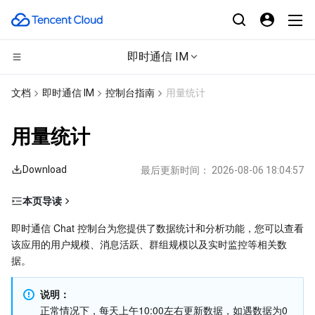
即时通信 IM
计算
文档
即时通信 IM
控制台指南
用量统计
CDN与边缘平台
云服务器
用量统计
高性能计算
轻量应用服务器
边缘安全加速平台 EO
Download
最后更新时间：
2026-08-06 18:04:57
边缘计算
裸金属云服务器
内容分发网络 CDN
批量计算
本页导读
每日数据统计
容器
GPU 云服务器
全站加速网络
高性能计算集群
边缘计算机器
即时通信 Chat 控制台为您提供了数据统计和分析功能，您可以查看
该应用的用户规模、消息活跃、群组规模以及实时监控等相关数
用户规模
分布式云
专用宿主机
DDoS 防护
容器服务
据。
消息活跃
群组规模
说明：
微服务
弹性伸缩
安全加速 SCDN
服务网格
本地专用集群
正常情况下，每天上午10:00左右更新数据，如遇数据为0