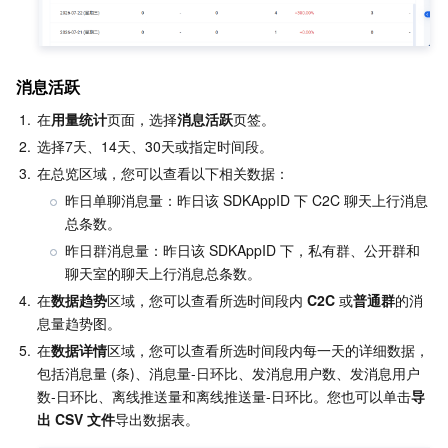
媒体点播
多模态智能数据湖 TCLake
腾讯混元大模型
消息队列 Pulsar 版
邮件推送
实时音视频
媒体直播
媒体处理
大模型服务平台 TokenHub
消息队列 MQTT 版
实时互动-教育版
媒体包装
直播录制
消息活跃
视频终端SDK
消息队列 CMQ 版
实时互动-工业能源版
媒体传输
媒体处理
1.
在
用量统计
页面，选择
消息活跃
页签。
2.
选择7天、14天、30天或指定时间段。
教育服务
消息队列 CMQ
游戏多媒体引擎
云直播
应用云渲染
直播 SDK
3.
在总览区域，您可以查看以下相关数据：
昨日单聊消息量：昨日该 SDKAppID 下 C2C 聊天上行消息
医疗服务
云联络中心
云点播
云桌面
短视频 SDK
互动白板
总条数。
昨日群消息量：昨日该 SDKAppID 下，私有群、公开群和
云资源管理
腾讯特效 SDK
腾讯健康组学平台
聊天室的聊天上行消息总条数。
4.
在
数据趋势
区域，您可以查看所选时间段内 
C2C 
或
普通群
的消
开发者工具
数智医疗影像平台
API
息量趋势图。
5.
在
数据详情
区域，您可以查看所选时间段内每一天的详细数据，
Low Code
智能导诊
SDK
云市场
包括消息量 (条)、消息量-日环比、发消息用户数、发消息用户
数-日环比、离线推送量和离线推送量-日环比。您也可以单击
导
监控与运维
智能预问诊
智能顾问
云原生构建
云开发 CloudBase
出 CSV 文件
导出数据表。