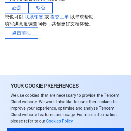
是
否
您也可以
联系销售
或
提交工单
以寻求帮助。
填写满意度调查问卷，共创更好文档体验。
点击前往
YOUR COOKIE PREFERENCES
We use cookies that are necessary to provide the Tencent
Cloud website. We would also like to use other cookies to
improve your experience, optimise and analyse Tencent
Cloud website features and usage. For more information,
please refer to our
Cookies Policy
.