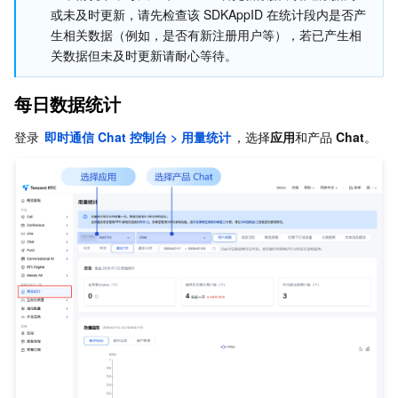
社群下行消息量
或未及时更新，请先检查该 SDKAppID 在统计段内是否产
Serverless
自动化助手
多网聚合加速（腾讯云聚通）
容器镜像服务
边缘可用区
弹性微服务
云端搜索
生相关数据（例如，是否有新注册用户等），若已产生相
关数据但未及时更新请耐心等待。
文本消息翻译
基础存储服务
云原生分布式云中心
专属可用区
API 网关
云函数
每日数据统计
存储数据服务
注册配置治理
对象存储
登录 
即时通信 Chat 控制台 > 用量统计
，选择
应用
和产品 
Chat
。
关系型数据库
文件存储
日志服务
关系型数据库TDSQL
云硬盘
数据万象
云数据库 MySQL
NoSQL 数据库
云 HDFS
智能媒资托管
云数据库 MariaDB
TDSQL-C MySQL 版
数据库 SaaS 服务
数据加速器 GooseFS
云数据库 PostgreSQL
TDSQL MySQL 版
腾讯云分布式缓存数据库（兼容 Redis）
网络
云数据库 SQL Server
TDSQL Boundless
云数据库 MongoDB
数据传输服务
数据安全
游戏数据库 TcaplusDB
数据库专家服务
私有网络