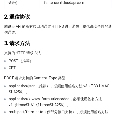
金融）
fsi.tencentcloudapi.com
API 与工具
标签
腾讯云代码助手
腾讯云可观测平台
2. 通信协议
软件产品公告专区
云资源自动化 for Terraform
腾讯云代码分析
应用性能监控
云迁移
腾讯云 API 的所有接口均通过 HTTPS 进行通信，提供高安全性的通
专有云软件
访问管理
腾讯云超级应用服务
前端性能监控
云 API
软件产品生命周期公告
信通道。
3. 请求方法
腾讯云数据库
操作审计
云拨测
腾讯云命令行工具
腾讯专有云企业版 TCE
支持的 HTTP 请求方法:
大数据
配置审计
Prometheus 监控服务
腾讯专有云PaaS平台 TCS
TDSQL
POST（推荐）
GET
其他文档
集团账号管理
Grafana 可视化服务
大数据处理套件 TBDS
POST 请求支持的 Content-Type 类型：
操作系统
控制中心
事件总线
渠道合作伙伴
application/json（推荐），必须使用签名方法 v3（TC3-HMAC-
SHA256）。
身份识别平台
腾讯云健康看板
账号相关
TencentOS Server
application/x-www-form-urlencoded，必须使用签名方法
v1（HmacSHA1 或 HmacSHA256）。
云顾问 - 混沌演练
云顾问-Tencent RTC 云助手
消息中心
multipart/form-data（仅部分接口支持），必须使用签名方法