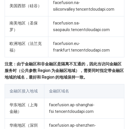
媒体点播
多模态智能数据湖 TCLake
腾讯混元大模型
消息队列 Pulsar 版
邮件推送
实时音视频
媒体直播
facefusion.na-
美国西部（硅谷）
siliconvalley.tencentcloudapi.com
媒体处理
大模型服务平台 TokenHub
消息队列 MQTT 版
实时互动-教育版
媒体包装
直播录制
南美地区（圣保
facefusion.sa-
罗）
saopaulo.tencentcloudapi.com
视频终端SDK
消息队列 CMQ 版
实时互动-工业能源版
媒体传输
媒体处理
欧洲地区（法兰克
facefusion.eu-
教育服务
消息队列 CMQ
游戏多媒体引擎
云直播
应用云渲染
直播 SDK
福）
frankfurt.tencentcloudapi.com
医疗服务
云联络中心
云点播
云桌面
短视频 SDK
互动白板
注意：由于金融区和非金融区是隔离不互通的，因此当访问金融区
服务时（公共参数 Region 为金融区地域），需要同时指定带金融区
云资源管理
腾讯特效 SDK
腾讯健康组学平台
地域的域名，最好和 Region 的地域保持一致。
开发者工具
数智医疗影像平台
API
金融区接入地域
金融区域名
Low Code
智能导诊
SDK
云市场
华东地区（上海
facefusion.ap-shanghai-
金融）
fsi.tencentcloudapi.com
监控与运维
智能预问诊
智能顾问
云原生构建
云开发 CloudBase
华南地区（深圳
facefusion.ap-shenzhen-