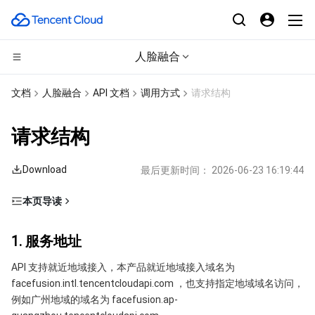
人脸融合
CDN与边缘平台
文档
人脸融合
API 文档
调用方式
请求结构
计算
边缘安全加速平台 EO
请求结构
边缘计算
内容分发网络 CDN
云服务器
Download
最后更新时间：
2026-06-23 16:19:44
高性能计算
全站加速网络
轻量应用服务器
边缘计算机器
本页导读
1. 服务地址
容器
DDoS 防护
裸金属云服务器
批量计算
1. 服务地址
2. 通信协议
分布式云
安全加速 SCDN
GPU 云服务器
高性能计算集群
容器服务
API 支持就近地域接入，本产品就近地域接入域名为
3. 请求方法
facefusion.intl.tencentcloudapi.com ，也支持指定地域域名访问，
4. 字符编码
微服务
多网聚合加速（腾讯云聚通）
专用宿主机
服务网格
本地专用集群
例如广州地域的域名为 facefusion.ap-