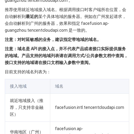
guangzhou.tencentcloudapi.com 。
Serverless
弹性伸缩
容器镜像服务
边缘可用区
弹性微服务
推荐使用就近地域接入域名。根据调用接口时客户端所在位置，会
自动解析到
最近的
某个具体地域的服务器。例如在广州发起请求，
基础存储服务
自动化助手
云原生分布式云中心
专属可用区
API 网关
云函数
会自动解析到广州的服务器，效果和指定 facefusion.ap-
guangzhou.tencentcloudapi.com 是一致的。
存储数据服务
注册配置治理
对象存储
注意：对时延敏感的业务，建议指定带地域的域名。
注意：域名是 API 的接入点，并不代表产品或者接口实际提供服务
关系型数据库
文件存储
日志服务
的地域。产品支持的地域列表请在调用方式/公共参数文档中查阅，
接口支持的地域请在接口文档输入参数中查阅。
关系型数据库TDSQL
云硬盘
数据万象
云数据库 MySQL
目前支持的域名列表为：
NoSQL 数据库
云 HDFS
智能媒资托管
云数据库 MariaDB
TDSQL-C MySQL 版
接入地域
域名
数据库 SaaS 服务
数据加速器 GooseFS
云数据库 PostgreSQL
TDSQL MySQL 版
腾讯云分布式缓存数据库（兼容 Redis）
就近地域接入（推
荐，只支持非金融
facefusion.intl.tencentcloudapi.com
网络
云数据库 SQL Server
TDSQL Boundless
云数据库 MongoDB
数据传输服务
区）
数据安全
游戏数据库 TcaplusDB
数据库专家服务
私有网络
facefusion.ap-
华南地区（广州）