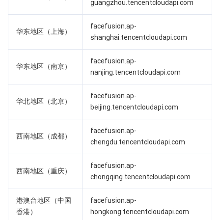
guangzhou.tencentcloudapi.com
业务安全
云数据库 Tendis
数据库智能管家 DBbrain
负载均衡
数据安全治理中心
facefusion.ap-
华东地区（上海）
shanghai.tencentcloudapi.com
安全服务
时序数据库 CTSDB
数据库管理中心
网关负载均衡
密钥管理系统
验证码
facefusion.ap-
云安全
专线接入
凭据管理系统
文本内容安全
渗透测试服务
华东地区（南京）
nanjing.tencentcloudapi.com
应用安全
云联网
堡垒机
图片内容安全
安全服务平台
云防火墙
facefusion.ap-
华北地区（北京）
beijing.tencentcloudapi.com
域名与网站
弹性网卡
数据安全审计
音频内容安全
Web 应用防火墙
移动应用安全
facefusion.ap-
西南地区（成都）
企业应用
NAT 网关
视频内容安全
主机安全
安全凭证服务
域名注册
chengdu.tencentcloudapi.com
办公协同
对等连接
账号风控平台
容器安全服务
SSL 证书
腾讯微卡
facefusion.ap-
西南地区（重庆）
chongqing.tencentcloudapi.com
大数据
网络流日志
风险识别 RCE
云安全中心
私有域解析 Private DNS
腾讯电子签
港澳台地区（中国
facefusion.ap-
香港）
hongkong.tencentcloudapi.com
AI 基础产品
Anycast 公网加速
游戏安全
漏洞扫描服务
移动解析 HTTPDNS
腾讯会议
弹性 MapReduce