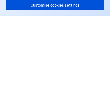
Customise cookies settings
关于腾讯云
服务与支持
资源
用户中心
Facebook
Twitter
Linkedin
Copyright © 2013-
2026
Tencent Cloud. All Rights Reserved.