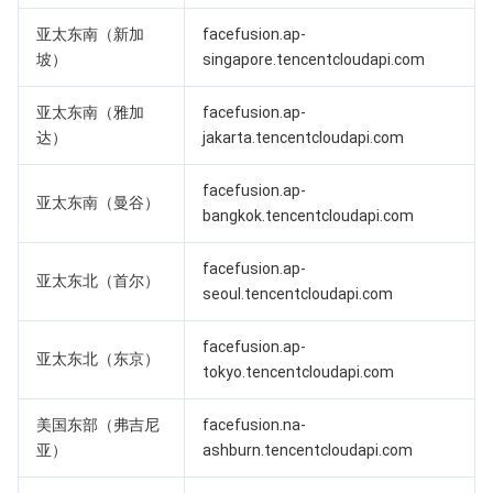
亚太东南（新加
facefusion.ap-
AI 应用产品
共享带宽包
防火墙管理
DNSPod
腾讯乐享
Elasticsearch Service
人脸识别
坡）
singapore.tencentcloudapi.com
AI 平台产品
VPN 连接
云解析 DNS
腾讯云企业网盘
流计算 Oceanus
语音合成
腾讯云智能数智人
亚太东南（雅加
facefusion.ap-
达）
jakarta.tencentcloudapi.com
腾讯大模型
私有连接
数据湖计算
语音识别
人脸核身
腾讯云大模型训推平台TI-ONE
facefusion.ap-
亚太东南（曼谷）
物联网
弹性公网 IP
腾讯云数据仓库 TCHouse-C
机器翻译
智能音乐平台
腾讯云智能体开发平台
bangkok.tencentcloudapi.com
facefusion.ap-
消息队列
全球应用加速
腾讯云数据仓库 TCHouse-D
文字识别
知识引擎原子能力
物联网通信
亚太东北（首尔）
seoul.tencentcloudapi.com
通信服务
腾讯云数据仓库 TCHouse-P
人脸融合
大模型图像创作引擎
消息队列 CKafka 版
facefusion.ap-
亚太东北（东京）
tokyo.tencentcloudapi.com
实时互动
数据开发治理平台 WeData
大模型视频创作引擎
消息队列 RocketMQ 版
短信
美国东部（弗吉尼
facefusion.na-
视频服务
腾讯云 BI
腾讯混元生3D
消息队列 RabbitMQ 版
移动推送
即时通信 IM
亚）
ashburn.tencentcloudapi.com