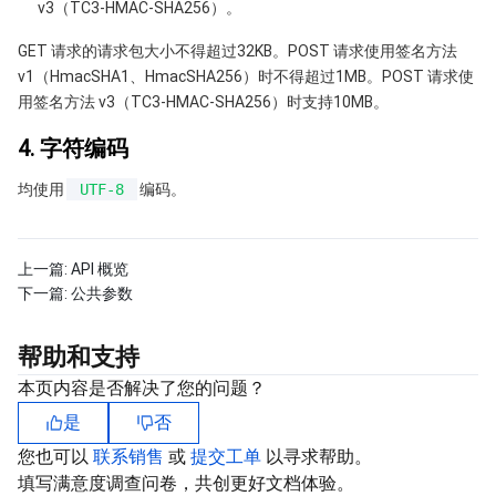
v3（TC3-HMAC-SHA256）。
地域管理系统
云压测
控制台相关
GET 请求的请求包大小不得超过32KB。POST 请求使用签名方法
v1（HmacSHA1、HmacSHA256）时不得超过1MB。POST 请求使
配额中心
费用中心
用签名方法 v3（TC3-HMAC-SHA256）时支持10MB。
资源中心
认证信息
4. 字符编码
均使用
UTF-8
编码。
政策与规范
第三方
上一篇:
API 概览
下一篇:
公共参数
服务计划
帮助和支持
腾讯云培训认证
本页内容是否解决了您的问题？
是
否
合作伙伴支持计划
您也可以
联系销售
或
提交工单
以寻求帮助。
填写满意度调查问卷，共创更好文档体验。