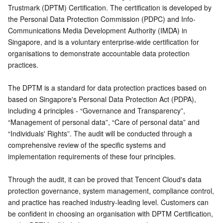
Trustmark (DPTM) Certification. The certification is developed by 
微服务
多网聚合加速（腾讯云聚通）
专用宿主机
服务网格
本地专用集群
the Personal Data Protection Commission (PDPC) and Info-
Communications Media Development Authority (IMDA) in 
Serverless
弹性伸缩
容器镜像服务
边缘可用区
弹性微服务
Singapore, and is a voluntary enterprise-wide certification for 
organisations to demonstrate accountable data protection 
基础存储服务
自动化助手
云原生分布式云中心
专属可用区
API 网关
云函数
practices.

存储数据服务
注册配置治理
对象存储
The DPTM is a standard for data protection practices based on 
based on Singapore's Personal Data Protection Act (PDPA), 
关系型数据库
文件存储
日志服务
including 4 principles - “Governance and Transparency”, 
“Management of personal data”, “Care of personal data” and 
“Individuals' Rights”. The audit will be conducted through a 
关系型数据库TDSQL
云硬盘
数据万象
云数据库 MySQL
comprehensive review of the specific systems and 
implementation requirements of these four principles. 
NoSQL 数据库
云 HDFS
智能媒资托管
云数据库 MariaDB
TDSQL-C MySQL 版
Through the audit, it can be proved that Tencent Cloud's data 
数据库 SaaS 服务
数据加速器 GooseFS
云数据库 PostgreSQL
TDSQL MySQL 版
腾讯云分布式缓存数据库（兼容 Redis）
protection governance, system management, compliance control, 
and practice has reached industry-leading level. Customers can 
网络
云数据库 SQL Server
TDSQL Boundless
云数据库 MongoDB
数据传输服务
be confident in choosing an organisation with DPTM Certification, 