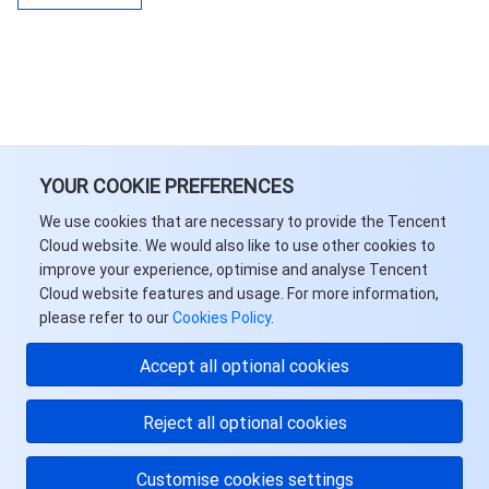
AI 基础产品
Anycast 公网加速
游戏安全
漏洞扫描服务
移动解析 HTTPDNS
腾讯会议
弹性 MapReduce
AI 应用产品
共享带宽包
防火墙管理
DNSPod
腾讯乐享
Elasticsearch Service
人脸识别
AI 平台产品
VPN 连接
云解析 DNS
腾讯云企业网盘
流计算 Oceanus
语音合成
腾讯云智能数智人
YOUR COOKIE PREFERENCES
腾讯大模型
私有连接
数据湖计算
语音识别
人脸核身
腾讯云大模型训推平台TI-ONE
We use cookies that are necessary to provide the Tencent
Cloud website. We would also like to use other cookies to
物联网
弹性公网 IP
腾讯云数据仓库 TCHouse-C
机器翻译
智能音乐平台
腾讯云智能体开发平台
improve your experience, optimise and analyse Tencent
Cloud website features and usage. For more information,
消息队列
please refer to our
全球应用加速
腾讯云数据仓库 TCHouse-D
文字识别
知识引擎原子能力
物联网通信
Cookies Policy
.
Accept all optional cookies
通信服务
腾讯云数据仓库 TCHouse-P
人脸融合
大模型图像创作引擎
消息队列 CKafka 版
Reject all optional cookies
实时互动
数据开发治理平台 WeData
大模型视频创作引擎
消息队列 RocketMQ 版
短信
Customise cookies settings
视频服务
腾讯云 BI
腾讯混元生3D
消息队列 RabbitMQ 版
移动推送
即时通信 IM