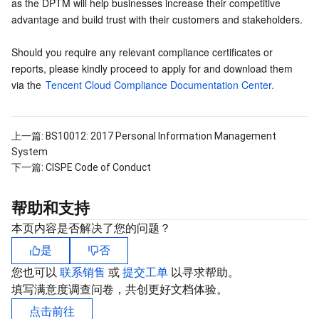
as the DPTM will help businesses increase their competitive 
advantage and build trust with their customers and stakeholders.
数据安全
游戏数据库 TcaplusDB
数据库专家服务
私有网络
Should you require any relevant compliance certificates or 
业务安全
云数据库 Tendis
数据库智能管家 DBbrain
负载均衡
数据安全治理中心
reports, please kindly proceed to apply for and download them 
via the 
Tencent Cloud Compliance Documentation Center.
安全服务
时序数据库 CTSDB
数据库管理中心
网关负载均衡
密钥管理系统
验证码
云安全
专线接入
凭据管理系统
文本内容安全
渗透测试服务
上一篇:
BS10012: 2017 Personal Information Management
System
应用安全
云联网
堡垒机
图片内容安全
安全服务平台
云防火墙
下一篇:
CISPE Code of Conduct
域名与网站
弹性网卡
数据安全审计
音频内容安全
Web 应用防火墙
移动应用安全
帮助和支持
本页内容是否解决了您的问题？
企业应用
NAT 网关
视频内容安全
主机安全
安全凭证服务
域名注册
是
否
您也可以
联系销售
或
提交工单
以寻求帮助。
办公协同
对等连接
账号风控平台
容器安全服务
SSL 证书
腾讯微卡
填写满意度调查问卷，共创更好文档体验。
大数据
网络流日志
风险识别 RCE
云安全中心
私有域解析 Private DNS
腾讯电子签
点击前往