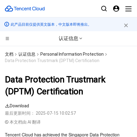
此产品目前仅提供英文版本，中文版本即将推出。
认证信息
CDN与边缘平台
文档
认证信息
Personal Information Protection
Data Protection Trustmark (DPTM) Certification
计算
边缘安全加速平台 EO
Data Protection Trustmark
边缘计算
内容分发网络 CDN
云服务器
(DPTM) Certification
高性能计算
全站加速网络
轻量应用服务器
边缘计算机器
Download
容器
DDoS 防护
裸金属云服务器
批量计算
最后更新时间：
2025-07-15 10:02:57
本文档由 AI 翻译
分布式云
安全加速 SCDN
GPU 云服务器
高性能计算集群
容器服务
Tencent Cloud has achieved the Singapore Data Protection 