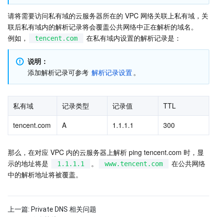
请将需要访问私有域的云服务器所在的 VPC 网络关联上私有域，关
业务安全
云数据库 Tendis
数据库智能管家 DBbrain
负载均衡
数据安全治理中心
联后私有域内的解析记录将会覆盖公共网络中正在解析的域名。
例如，
 在私有域内设置的解析记录是：
tencent.com
安全服务
时序数据库 CTSDB
数据库管理中心
网关负载均衡
密钥管理系统
验证码
说明：
云安全
专线接入
凭据管理系统
文本内容安全
渗透测试服务
添加解析记录可参考 
解析记录设置
。
应用安全
云联网
堡垒机
图片内容安全
安全服务平台
云防火墙
私有域
记录类型
记录值
TTL
域名与网站
弹性网卡
数据安全审计
音频内容安全
Web 应用防火墙
移动应用安全
tencent.com
A
1.1.1.1
300
企业应用
NAT 网关
视频内容安全
主机安全
安全凭证服务
域名注册
那么，在对应 VPC 内的云服务器上解析 ping tencent.com 时，显
示的地址将是 
。
 在公共网络
办公协同
对等连接
账号风控平台
容器安全服务
SSL 证书
腾讯微卡
1.1.1.1
www.tencent.com
中的解析地址将被覆盖。 
大数据
网络流日志
风险识别 RCE
云安全中心
私有域解析 Private DNS
腾讯电子签
上一篇:
Private DNS 相关问题
AI 基础产品
Anycast 公网加速
游戏安全
漏洞扫描服务
移动解析 HTTPDNS
腾讯会议
弹性 MapReduce