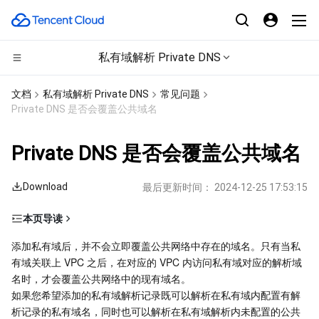
私有域解析 Private DNS
CDN与边缘平台
文档
私有域解析 Private DNS
常见问题
Private DNS 是否会覆盖公共域名
计算
边缘安全加速平台 EO
Private DNS 是否会覆盖公共域名
边缘计算
内容分发网络 CDN
云服务器
Download
最后更新时间：
2024-12-25 17:53:15
高性能计算
全站加速网络
轻量应用服务器
边缘计算机器
本页导读
容器
DDoS 防护
裸金属云服务器
批量计算
步骤1：添加私有域（tencent.com）
添加私有域后，并不会立即覆盖公共网络中存在的域名。只有当私
有域关联上 VPC 之后，在对应的 VPC 内访问私有域对应的解析域
分布式云
安全加速 SCDN
GPU 云服务器
高性能计算集群
容器服务
步骤2：添加解析记录
名时，才会覆盖公共网络中的现有域名。
步骤3：关联 VPC 列表
如果您希望添加的私有域解析记录既可以解析在私有域内配置有解
微服务
多网聚合加速（腾讯云聚通）
专用宿主机
服务网格
本地专用集群
析记录的私有域名，同时也可以解析在私有域解析内未配置的公共