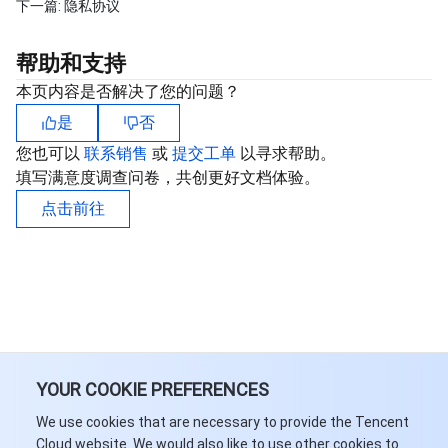
下一篇:
隐私协议
AI 应用产品
共享带宽包
防火墙管理
DNSPod
腾讯乐享
Elasticsearch Service
人脸识别
帮助和支持
本页内容是否解决了您的问题？
AI 平台产品
VPN 连接
云解析 DNS
腾讯云企业网盘
流计算 Oceanus
语音合成
腾讯云智能数智人
是
否
腾讯大模型
私有连接
数据湖计算
语音识别
人脸核身
腾讯云大模型训推平台TI-ONE
您也可以
联系销售
或
提交工单
以寻求帮助。
填写满意度调查问卷，共创更好文档体验。
物联网
弹性公网 IP
腾讯云数据仓库 TCHouse-C
机器翻译
智能音乐平台
腾讯云智能体开发平台
点击前往
消息队列
全球应用加速
腾讯云数据仓库 TCHouse-D
文字识别
知识引擎原子能力
物联网通信
通信服务
腾讯云数据仓库 TCHouse-P
人脸融合
大模型图像创作引擎
消息队列 CKafka 版
实时互动
数据开发治理平台 WeData
大模型视频创作引擎
消息队列 RocketMQ 版
短信
YOUR COOKIE PREFERENCES
视频服务
腾讯云 BI
腾讯混元生3D
消息队列 RabbitMQ 版
移动推送
即时通信 IM
We use cookies that are necessary to provide the Tencent
Cloud website. We would also like to use other cookies to