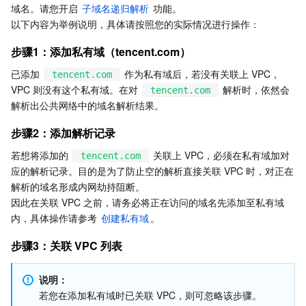
域名。请您开启 
子域名递归解析
 功能。
Serverless
弹性伸缩
容器镜像服务
边缘可用区
弹性微服务
以下内容为举例说明，具体请按照您的实际情况进行操作：
基础存储服务
自动化助手
云原生分布式云中心
专属可用区
注册配置治理
云函数
步骤1：添加私有域（tencent.com）
已添加 
 作为私有域后，若没有关联上 VPC，
tencent.com
存储数据服务
API 网关
对象存储
VPC 则没有这个私有域。在对 
 解析时，依然会
tencent.com
解析出公共网络中的域名解析结果。
关系型数据库
文件存储
日志服务
步骤2：添加解析记录
关系型数据库TDSQL
云硬盘
数据万象
云数据库 MySQL
若想将添加的 
 关联上 VPC，必须在私有域加对
tencent.com
应的解析记录。目的是为了防止空的解析直接关联 VPC 时，对正在
解析的域名形成内网劫持阻断。
NoSQL 数据库
云 HDFS
智能媒资托管
云数据库 MariaDB
TDSQL-C MySQL 版
因此在关联 VPC 之前，请务必将正在访问的域名先添加至私有域
内，具体操作请参考 
创建私有域
。
数据库 SaaS 服务
数据加速器 GooseFS
云数据库 PostgreSQL
TDSQL MySQL 版
腾讯云分布式缓存数据库（兼容 Redis）
步骤3：关联 VPC 列表
网络
云数据库 SQL Server
TDSQL Boundless
云数据库 MongoDB
数据传输服务
说明：
数据安全
游戏数据库 TcaplusDB
数据库专家服务
私有网络
若您在添加私有域时已关联 VPC，则可忽略该步骤。