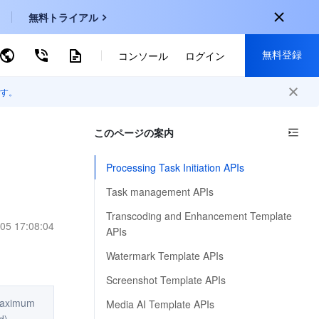
無料トライアル
無料登録
ーワードで検索
コンソール
ログイン
す。
onal
登録して以下の特典を獲得：
EN
このページの案内
30種類以上の製品が無料体験可能
KO
新規登録限定の特別割引
Processing Task Initiation APIs
P
新製品の先行体験
Task management APIs
-
ZH
無料で体験する
Transcoding and Enhancement Template
05 17:08:04
s
-
PT
APIs
ndonesia
-
Watermark Template APIs
Screenshot Template APIs
maximum
Media AI Template APIs