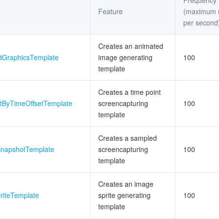
Frequency 
Feature
(maximum 
per second
Creates an animated
dGraphicsTemplate
image generating
100
template
Creates a time point
tByTimeOffsetTemplate
screencapturing
100
template
Creates a sampled
napshotTemplate
screencapturing
100
template
Creates an image
riteTemplate
sprite generating
100
template