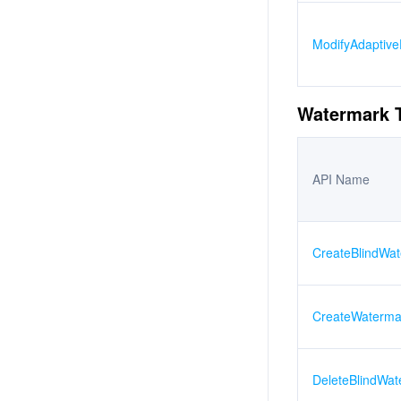
ModifyAdaptiv
Watermark 
API Name
CreateBlindWa
CreateWaterma
DeleteBlindWa