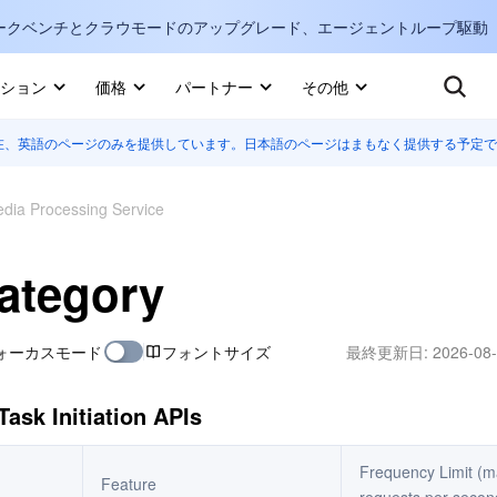
ークベンチとクラウモードのアップグレード、エージェントループ駆動
キ
ション
価格
パートナー
その他
在、英語のページのみを提供しています。日本語のページはまもなく提供する予定で
Internati
マーケットプレイス
English
-
詳しく知る
dia Processing Service
한국어
-
日本語
-
J
ategory
简体中文
ォーカスモード
フォントサイズ
最終更新日:
2026-08-
Portuguê
Bahasa I
ask Initiation APIs
IND
中国站
Frequency Limit (
Feature