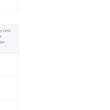
y Limit
m
per