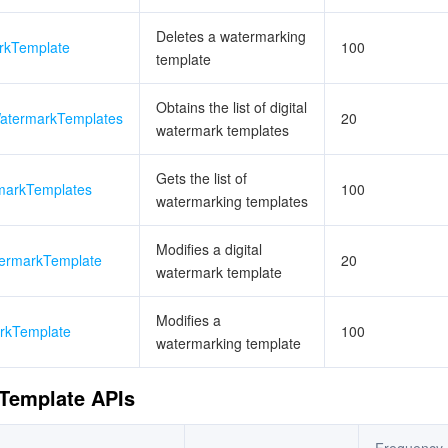
Deletes a watermarking
rkTemplate
100
template
Obtains the list of digital
WatermarkTemplates
20
watermark templates
Gets the list of
markTemplates
100
watermarking templates
Modifies a digital
termarkTemplate
20
watermark template
Modifies a
rkTemplate
100
watermarking template
Template APIs