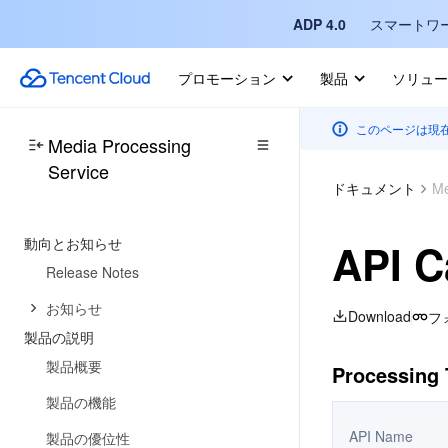
ADP 4.0
スマートワ
プロモーション
製品
ソリュー
このページは現
Media Processing
Service
ドキュメント
Me
動向とお知らせ
API C
Release Notes
お知らせ
Download
フ
製品の説明
製品概要
Processing T
製品の機能
API Name
製品の優位性