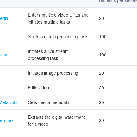
requests per secon
简体中文
Enters multiple video URLs and
edia
20
initiates multiple tasks
Starts a media processing task
100
Initiates a live stream
ream
100
processing task
Initiates image processing
20
Edits video
20
MetaData
Gets media metadata
20
Extracts the digital watermark
termark
20
for a video