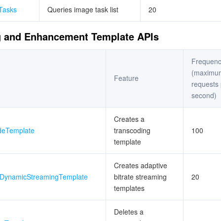
Tasks
Queries image task list
20
g and Enhancement Template APIs
Frequenc
(maximu
Feature
requests 
second)
Creates a
deTemplate
transcoding
100
template
Creates adaptive
eDynamicStreamingTemplate
bitrate streaming
20
templates
Deletes a