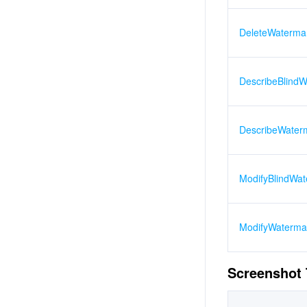
DeleteWaterma
DescribeBlind
DescribeWater
ModifyBlindWa
ModifyWaterma
Screenshot 