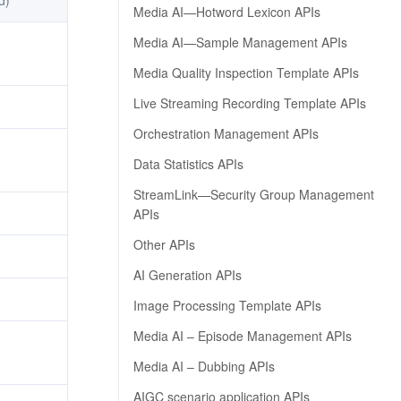
d)
Media AI—Hotword Lexicon APIs
Media AI—Sample Management APIs
Media Quality Inspection Template APIs
Live Streaming Recording Template APIs
Orchestration Management APIs
Data Statistics APIs
StreamLink—Security Group Management
APIs
Other APIs
AI Generation APIs
Image Processing Template APIs
Media AI – Episode Management APIs
Media AI – Dubbing APIs
AIGC scenario application APIs