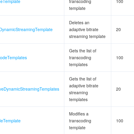
deTemplate
transcoding
100
template
Deletes an
eDynamicStreamingTemplate
adaptive bitrate
20
streaming template
Gets the list of
codeTemplates
transcoding
100
templates
Gets the list of
adaptive bitrate
iveDynamicStreamingTemplates
20
streaming
templates
Modifies a
deTemplate
transcoding
100
template