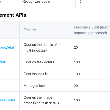
o
Recognizes audio
5
ement APIs
Frequency Limit (max
Feature
requests per second)
Queries the details of a
askDetail
20
multi-input task
tail
Queries task details
100
Gets the task list
100
Manages task
20
Queries the image
askDetail
100
processing task details