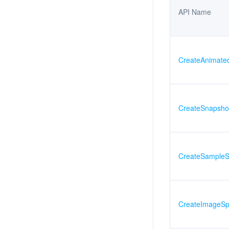
API Name
CreateAnimate
CreateSnapsho
CreateSampleS
CreateImageSp