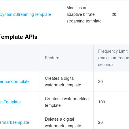
Modifies an
eDynamicStreamingTemplate
adaptive bitrate
20
streaming template
Template APIs
Frequency Limit
Feature
(maximum reque
second)
Creates a digital
termarkTemplate
20
watermark template
Creates a watermarking
rkTemplate
100
template
Deletes a digital
termarkTemplate
20
watermark template