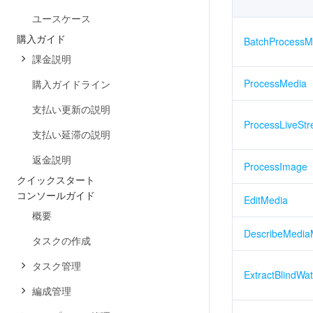
ユースケース
購入ガイド
BatchProcessM
課金説明
ProcessMedia
購入ガイドライン
支払い更新の説明
ProcessLiveSt
支払い延滞の説明
返金説明
ProcessImage
クイックスタート
コンソールガイド
EditMedia
概要
DescribeMedia
タスクの作成
タスク管理
ExtractBlindWa
編成管理