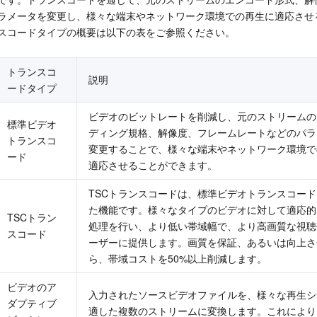
简体中文
ラメータを変更し、様々な端末やネットワーク環境での再生に適応させ
スコードタイプの概要は以下の表をご参照ください。
トランスコ
説明
ードタイプ
ビデオのビットレートを削減し、元のストリームの
標準ビデオ
ディング規格、解像度、フレームレートなどのパラ
トランスコ
変更することで、様々な端末やネットワーク環境で
ード
適応させることができます。
TSCトランスコードは、標準ビデオトランスコー
た機能です。様々なタイプのビデオに対して適応的
TSCトラン
処理を行い、より低い帯域幅で、より高画質な視聴
スコード
ーザーに提供します。画質を保証、あるいは向上さ
ら、帯域コストを50%以上削減します。
ビデオのア
入力されたソースビデオファイルを、様々な再生シ
ダプティブ
適した複数のストリームに変換します。これにより