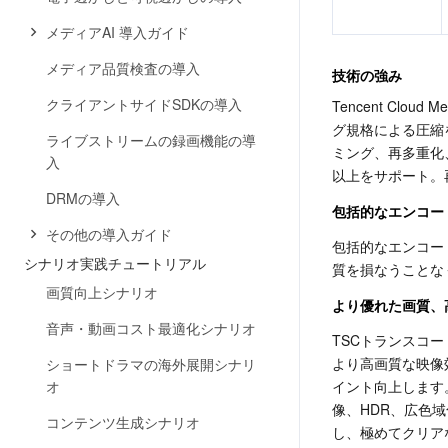
メディアAI 導入ガイド
メディア品質検査の導入
技術の強み
クライアントサイドSDKの導入
Tencent Clo
グ規格による圧縮
ライブストリームの録画機能の導
ミング、再多重化
入
以上をサポート。
DRMの導入
包括的なエンコー
その他の導入ガイド
包括的なエンコード方
シナリオ実践チュートリアル
質を損なうことな
画質向上シナリオ
より優れた画質、
音声・動画コスト最適化シナリオ
TSCトランスコ
より高画質な映像
ショートドラマの海外展開シナリ
オ
イント向上します
像、HDR、広色域化
コンテンツ生成シナリオ
し、極めてクリア