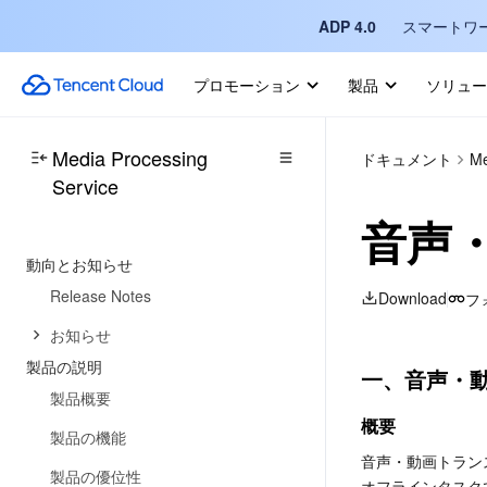
ADP 4.0
スマートワ
プロモーション
製品
ソリュー
Media Processing
ドキュメント
Me
Service
音声
動向とお知らせ
Release Notes
Download
フ
お知らせ
製品の説明
一、音声・
製品概要
概要
製品の機能
音声・動画トラン
製品の優位性
オフラインタスク