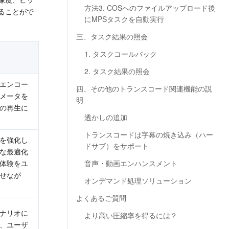
方法3. COSへのファイルアップロード後
ることがで
にMPSタスクを自動実行
三、タスク結果の照会
1. タスクコールバック
2. タスク結果の照会
エンコー
四、その他のトランスコード関連機能の説
メータを
明
の再生に
透かしの追加
トランスコードは字幕の焼き込み（ハー
ドを強化し
ドサブ）をサポート
な最適化
体験をユ
音声・動画エンハンスメント
せなが
オンデマンド処理ソリューション
よくあるご質問
ナリオに
より高い圧縮率を得るには？
、ユーザ