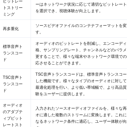
ビットレー
ーはネットワーク状況に応じて適切なビットレート
トストリー
を選択でき、視聴体験が向上します。
ミング
ソースビデオファイルのコンテナフォーマットを変
再多重化
す。
オーディオのビットレートを削減し、エンコーディ
標準音声ト
格、サンプリングレート、チャンネルなどのパラメ
ランスコー
更することで、様々な端末やネットワーク環境での
ド
応させることができます。
TSC音声トランスコードは、標準音声トランスコ
TSC音声ト
した機能です。様々なタイプのオーディオに対して
ランスコー
最適化処理を行い、より低い帯域幅で、より高品質
ド
験をユーザーに提供します。
オーディオ
入力されたソースオーディオファイルを、様々な再
のアダプテ
オに適した複数のストリームに変換します。これに
ィブビット
なるネットワーク条件に適応し、ユーザー体験が向
レートスト