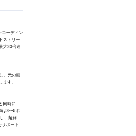
画エンコーディン
トストリー
大30倍速
提供し、元の画
します。
と同時に、
は3〜5ポ
し、超解
sをサポート