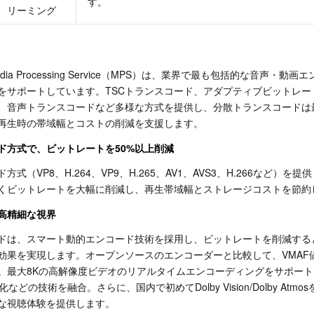
す。
リーミング
ud Media Processing Service（MPS）は、業界で最も包括的な音声・動
をサポートしています。TSCトランスコード、アダプティブビットレー
、音声トランスコードなど多様な方式を提供し、分散トランスコードは最
再生時の帯域幅とコストの削減を支援します。
ド方式で、ビットレートを50%以上削減
式（VP8、H.264、VP9、H.265、AV1、AVS3、H.266など）を
くビットレートを大幅に削減し、再生帯域幅とストレージコストを節約
高精細な視界
ードは、スマート動的エンコード技術を採用し、ビットレートを削減する
効果を実現します。オープンソースのエンコーダーと比較して、VMAF値
。最大8Kの高解像度ビデオのリアルタイムエンコーディングをサポート
などの技術を融合。さらに、国内で初めてDolby Vision/Dolby Atmo
な視聴体験を提供します。