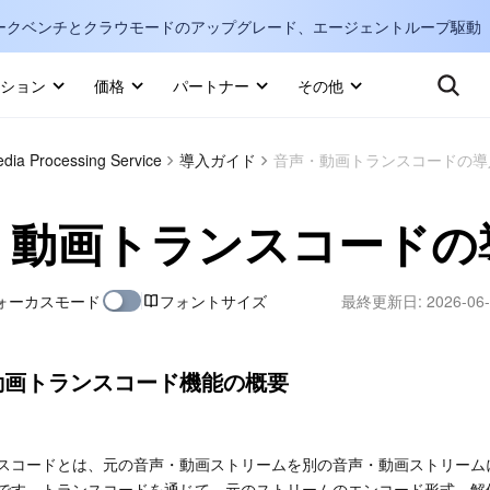
ークベンチとクラウモードのアップグレード、エージェントループ駆動
キ
ション
価格
パートナー
その他
Internati
マーケットプレイス
dia Processing Service
導入ガイド
音声・動画トランスコードの導
English
-
詳しく知る
・動画トランスコードの
한국어
-
日本語
-
J
ォーカスモード
フォントサイズ
最終更新日:
2026-06-
简体中文
Portuguê
動画トランスコード機能の概要
Bahasa I
IND
スコードとは、元の音声・動画ストリームを別の音声・動画ストリーム
中国站
です。トランスコードを通じて、元のストリームのエンコード形式、解