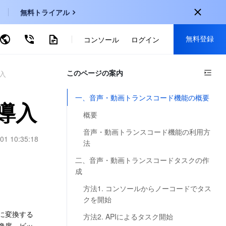
無料トライアル
無料登録
ーワードで検索
コンソール
ログイン
onal
このページの案内
登録して以下の特典を獲得：
入
EN
30種類以上の製品が無料体験可能
一、音声・動画トランスコード機能の概要
導入
KO
新規登録限定の特別割引
概要
P
新製品の先行体験
音声・動画トランスコード機能の利用方
01 10:35:18
-
ZH
法
無料で体験する
s
-
PT
二、音声・動画トランスコードタスクの作
成
ndonesia
-
方法1. コンソールからノーコードでタス
クを開始
に変換する
方法2. APIによるタスク開始
像度、ビッ