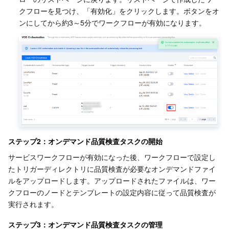
クフローを見つけ、「有効化」をクリックします。ボタンをオ
AI アプリケーション製品
Bandwidth Package
Firewall Manager
DNSPod
Tencent LearnShare
Elasticsearch Service
Face Recognition
ンにしてから約3～5分でワークフローが有効になります。
AI プラットホーム製品
VPN Connections
Cloud DNS Resolution
Tencent Cloud Enterprise Drive
Stream Compute Service
Text To Speech
Tencent Cloud AI Digital Human
テンセントのビッグモデル
Private Link
Data Lake Compute
Automatic Speech Recognition
eKYC
Tencent Cloud TI-ONE Platform
IoT
Elastic IP
Tencent Cloud TCHouse-C
機械翻訳
Intelligent Music Platform
Tencent Cloud Agent Development Platform
Message Queue
Global Application Acceleration Platform
Tencent Cloud TCHouse-D
Optical Character Recognition
LLM Knowledge Engine Basic API
IoT Hub
ステップ2：オンデマンド品質検査タスクの開始
コミュニケーション
Tencent Cloud TCHouse-P
Face Fusion
Image Creation Large Model
TDMQ for CKafka
サービスワークフローが有効になった後、ワークフローで設定し
たトリガーディレクトリに品質検査が必要なオンデマンドファイ
リアルタイムのインタラクション
Tencent Cloud WeData
Video Creation Large Model
TDMQ for RocketMQ
Short Message Service
ルをアップロードします。アップロードされたファイルは、ワー
クフローのノードとテンプレートの設定内容に従って品質検査が
実行されます。
ビデオサービス
Business Intelligence
Tencent HY 3D Global
TDMQ for RabbitMQ
Tencent Push Notification Service
Chat
ステップ3：オンデマンド品質検査タスクの管理