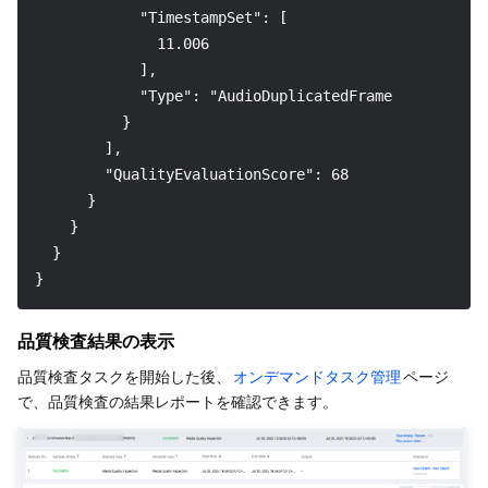
            "TimestampSet": [
              11.006
            ],
            "Type": "AudioDuplicatedFrame"
          }
        ],
        "QualityEvaluationScore": 68
      }
    }
  }
}
品質検査結果の表示
品質検査タスクを開始した後、
オンデマンドタスク管理
ページ
で、品質検査の結果レポートを確認できます。