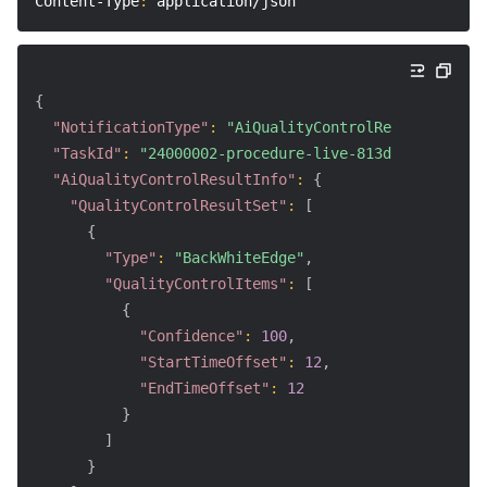
Content-Type
:
 application/json
{
"NotificationType"
:
"AiQualityControlResult"
,
"TaskId"
:
"24000002-procedure-live-813dc41e6fdc22d
"AiQualityControlResultInfo"
:
{
"QualityControlResultSet"
:
[
{
"Type"
:
"BackWhiteEdge"
,
"QualityControlItems"
:
[
{
"Confidence"
:
100
,
"StartTimeOffset"
:
12
,
"EndTimeOffset"
:
12
}
]
}