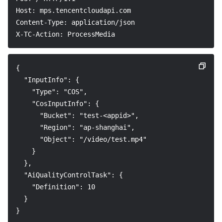
API とツール
Tag
Tencent Cloud CodeBuddy
Tencent Cloud Observability Platform
Host: mps.tencentcloudapi.com
Content-Type: application/json
Software Product Announcements
Tencent Infrastructure Automation for Terraform
Tencent Cloud Code Analysis
Application Performance Management
Cloud Migration
X-TC-Action: ProcessMedia
Enterprise Software
Cloud Access Management
Tencent Cloud Super App as a Service
Real User Monitoring
TencentCloud API
Software Product Lifecycle Announcements
{
  "InputInfo": {
TencentDB
CloudAudit
Cloud Automated Testing
Tencent Cloud Command Line Interface
Tencent Cloud Enterprise
    "Type": "COS",
    "CosInputInfo": {
Big Data
Config
TencentCloud Managed Service for Prometheus
Tencent Cloud-native Suite
TDSQL
      "Bucket": "test-<appid>",
      "Region": "ap-shanghai",
その他
Tencent Cloud Organization
Grafana
Tencent Big Data Suite
      "Object": "/video/test.mp4"
    }
Operating System
Control Center
Event Bridge
International Partners
  },
  "AiQualityControlTask": {
Identity Aware Platform
Tencent Cloud Health Dashboard
About Account
TencentOS Server
    "Definition": 10
  }
Tencent Smart Advisor-Chaotic Fault Generator
Tencent Smart Advisor-Tencent RTC Copilot
Message Center
}