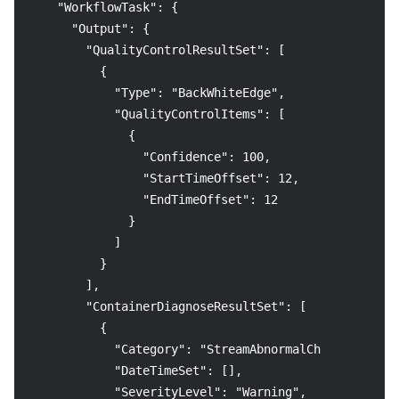
    "WorkflowTask": {
      "Output": {
        "QualityControlResultSet": [
          {
            "Type": "BackWhiteEdge",
            "QualityControlItems": [
              {
                "Confidence": 100,
                "StartTimeOffset": 12,
                "EndTimeOffset": 12
              }
            ]
          }
        ],
        "ContainerDiagnoseResultSet": [
          {
            "Category": "StreamAbnormalCharacteristi
            "DateTimeSet": [],
            "SeverityLevel": "Warning",