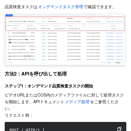
メディア オンデマンド
Tencent Cloud TCLake
Tencent HY
TDMQ for Apache Pulsar
Simple Email Service
Tencent Real-Time Communication
StreamLive
品質検査タスクは
オンデマンドタスク管理
で確認できます。
メディア処理
LLM Service TokenHub
TDMQ for MQTT
Low-code Interactive Classroom
StreamPackage
LVB Recording
メディアSDK
TDMQ for CMQ
Real-time Teleoperation
StreamLink
Media Processing Service
教育サービス
Cloud Message Queue
Game Multimedia Engine
Cloud Streaming Services
Cloud Application Rendering
Mobile Live Video Broadcasting
医療サービス
Cloud Contact Center
Video on Demand
Cloud Virtual Desktop
User Generated Short Video SDK
Tencent Interactive Whiteboard
方法2：APIを呼び出して処理
クラウドリソース管理
Tencent Effect SDK
Tencent HealthCare Omics Platform
ステップ1：オンデマンド品質検査タスクの開始
開発者ツール
Digital and Intelligent Medical Imaging Platform
API
ビデオURLまたはCOS内のメディアファイルに対して処理タスク
を開始します。APIドキュメント
メディア処理
をご参照くださ
ローコード
Intelligent Guidance
SDK
Marketplace
い。
リクエスト例：
監視と運用
Intelligent Pre-Consultation
Tencent Cloud Smart Advisor
Cloud Native Build
CloudBase
﻿POST / HTTP/1.1