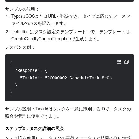
Region Management System
Performance Testing Service
About Console
サンプルの説明：
1.
TypeはCOSまたはURLが指定でき、タイプに応じてソースフ
ァイルのパスを記入します。
Quota Center
Billing Center
2.
Definitionはタスク設定のテンプレートIDで、テンプレートは
CreateQualityControlTemplateで生成します。
Cloud Resource Center
Compliance
レスポンス例：
Terms and Policies
﻿{
Third Party
  "Response": {
    "TaskId": "26000002-ScheduleTask-8c0bb3a13e10462
  }
Service Plan
}
Tencent Cloud Training and Certification
サンプル説明：TaskIdはタスクを一意に識別するIDで、タスクの
照会や管理に使用できます。
Partner Support Plan
ステップ2：タスク詳細の照会
タスクIDを使用して、タスクの実行ステータスと結果の詳細情報