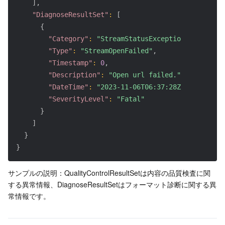
]
,
"DiagnoseResultSet"
:
[
{
"Category"
:
"StreamStatusException"
,
"Type"
:
"StreamOpenFailed"
,
"Timestamp"
:
0
,
"Description"
:
"Open url failed."
,
"DateTime"
:
"2023-11-06T06:37:28Z"
,
"SeverityLevel"
:
"Fatal"
}
]
}
}
サンプルの説明：QualityControlResultSetは内容の品質検査に関
する異常情報、DiagnoseResultSetはフォーマット診断に関する異
常情報です。