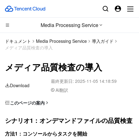
Media Processing Service
CDN とエッジ プラットフォーム
ドキュメント
Media Processing Service
導入ガイド
メディア品質検査の導入
コンピューティング
Tencent Cloud EdgeOne
メディア品質検査の導入
エッジコンピューティング
Content Delivery Network
Cloud Virtual Machine
最終更新日:
2025-11-05 14:18:59
高性能コンピューティング
Enterprise Content Delivery Network
Tencent Cloud Lighthouse
Edge Computing Machine
Download
AI翻訳
コンテナ
Anti-DDoS
BM Cloud Physical Machine
Batch Compute
このページの案内
シナリオ1：オンデマンドファイルの品質検査
分散型クラウド
Secure Content Delivery Network
Cloud GPU Service
Hyper Computing Cluster
Tencent Kubernetes Engine
シナリオ1：オンデマンドファイルの品質検査
方法1：コンソールからタスクを開始
マイクロサービス
Multiple Network Acceleration
CVM Dedicated Host
Tencent Cloud Mesh
Cloud Dedicated Cluster
方法2：APIを呼び出して処理
方法1：コンソールからタスクを開始