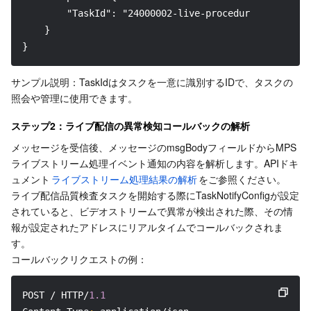
        "TaskId": "24000002-live-procedure-813dc41e6
    }
}
サンプル説明：TaskIdはタスクを一意に識別するIDで、タスクの
照会や管理に使用できます。
ステップ2：ライブ配信の異常検知コールバックの解析
メッセージを受信後、メッセージのmsgBodyフィールドからMPS
ライブストリーム処理イベント通知の内容を解析します。APIドキ
ュメント
ライブストリーム処理結果の解析
をご参照ください。
ライブ配信品質検査タスクを開始する際にTaskNotifyConfigが設定
されていると、ビデオストリームで異常が検出された際、その情
報が設定されたアドレスにリアルタイムでコールバックされま
す。
コールバックリクエストの例：
POST / HTTP/
1.1