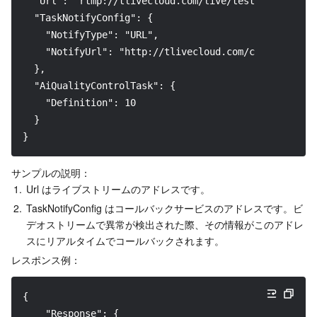
  "Url": "rtmp://tlivecloud.com/live/test",
  "TaskNotifyConfig": {
    "NotifyType": "URL",
    "NotifyUrl": "http://tlivecloud.com/callback"
  },
  "AiQualityControlTask": {
    "Definition": 10
  }
}
サンプルの説明：
1.
Url はライブストリームのアドレスです。
2.
TaskNotifyConfig はコールバックサービスのアドレスです。ビ
デオストリームで異常が検出された際、その情報がこのアドレ
スにリアルタイムでコールバックされます。
レスポンス例：
﻿{
    "Response": {