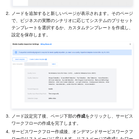
ビジネスセキュリティ
TencentDB for Tendis
TencentDB for DBbrain
Cloud Load Balancer
Data Security Governance Center
2.
ノードを追加すると新しいページが表示されます。そのページ
で、ビジネスの実際のシナリオに応じてシステムのプリセット
セキュリティサービス
TencentDB for CTSDB
Database Management Center
Gateway Load Balancer
Key Management Service
Captcha
テンプレートを選択するか、カスタムテンプレートを作成し、
設定を保存します。
セキュリティ管理
Direct Connect
Secrets Manager
Text Moderation System
Penetration Test Service
アプリケーションセキュリティ
Cloud Connect Network
Bastion Host
Image Moderation System
Security Service Platform
Tencent Cloud Firewall
ドメインとウェブサイト
Elastic Network Interface
Data Security Audit
Audio Moderation System
Web Application Firewall
Mobile Security
エンタープライズアプリケーション
NAT Gateway
Video Moderation System
Cloud Workload Protection Platform
Security Token Service
Domains
オフィスコラボレーション
Peering Connection
Customer Identity and Access Management
Tencent Container Security Service
SSL Certificates
Tencent Ecard
3.
ノード設定完了後、ページ下部の
作成
をクリックし、サービス
ビッグデータ
Flow Logs
Risk Control Engine
Cloud Security Center
Private DNS
Tencent eSign
ワークフローの作成を完了します。
4.
サービスワークフロー作成後、オンデマンドサービスワークフ
AI 基本製品
Anycast Internet Acceleration
Anti-Cheat Expert
Vulnerability Scan Service
HTTPDNS
Tencent VooV Meeting
Elastic MapReduce
ローのリストページに戻ります。リストページで作成したワー