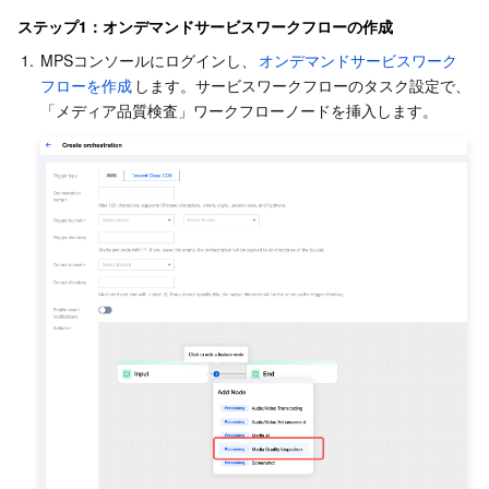
品質検査結果の表示
サーバーレス
Auto Scaling
Tencent Container Registry
Edge Zone
Tencent Cloud Elastic Microservice
ステップ1：オンデマンドサービスワークフローの作成
シナリオ2：ライブストリームの品質検査
1.
MPSコンソールにログインし、
オンデマンドサービスワーク
基本ストレージサービス
Tencent Cloud Automation Tools
Tencent Kubernetes Engine Distributed Cloud Center
Cloud Dedicated Zone
Service Registry and Governance
Serverless Cloud Function
フローを作成
します。サービスワークフローのタスク設定で、
方法1：コンソールからタスクを開始
「メディア品質検査」ワークフローノードを挿入します。
方法2：APIを呼び出して処理
ストレージデータサービス
API Gateway
Cloud Object Storage
リレーショナルデータベース
Cloud File Storage
Cloud Log Service
リレーショナルデータベースTDSQL
Cloud Block Storage
Cloud Infinite
TencentDB for MySQL
NoSQLデータベース
Cloud HDFS
Smart Media Hosting
TencentDB for MariaDB
TDSQL-C for MySQL
データベース SaaS サービス
Data Accelerator Goose FileSystem
TencentDB for PostgreSQL
TDSQL for MySQL
Tencent Cloud Distributed Cache (Redis OSS-Compatible)
ネットワーキング
TencentDB for SQL Server
TDSQL Boundless
TencentDB for MongoDB
Data Transfer Service
データセキュリティ
TencentDB for TcaplusDB
Database Expert Service
Virtual Private Cloud