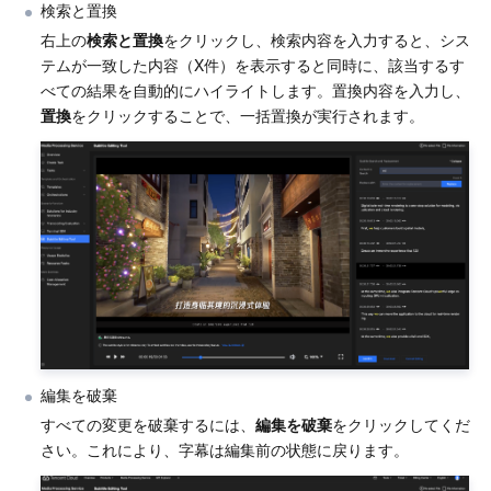
検索と置換
Region Management System
Performance Testing Service
About Console
右上の
検索と置換
をクリックし、検索内容を入力すると、シス
テムが一致した内容（X件）を表示すると同時に、該当するす
Quota Center
Billing Center
べての結果を自動的にハイライトします。置換内容を入力し、
置換
をクリックすることで、一括置換が実行されます。
Cloud Resource Center
Compliance
Terms and Policies
Third Party
Service Plan
Tencent Cloud Training and Certification
編集を破棄
Partner Support Plan
すべての変更を破棄するには、
編集を破棄
をクリックしてくだ
さい。これにより、字幕は編集前の状態に戻ります。