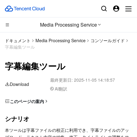
Media Processing Service
CDN とエッジ プラットフォーム
ドキュメント
Media Processing Service
コンソールガイド
字幕編集ツール
コンピューティング
Tencent Cloud EdgeOne
字幕編集ツール
高性能コンピューティング
Content Delivery Network
Cloud Virtual Machine
最終更新日:
2025-11-05 14:18:57
エッジコンピューティング
Enterprise Content Delivery Network
Tencent Cloud Lighthouse
Batch Compute
Download
AI翻訳
コンテナ
Anti-DDoS
BM Cloud Physical Machine
Hyper Computing Cluster
Edge Computing Machine
このページの案内
シナリオ
分散型クラウド
Secure Content Delivery Network
Cloud GPU Service
Tencent Kubernetes Engine
シナリオ
操作説明
マイクロサービス
Multiple Network Acceleration
CVM Dedicated Host
Tencent Cloud Mesh
Cloud Dedicated Cluster
本ツールは字幕ファイルの校正に利用でき、字幕ファイルのアッ
1．字幕と動画ファイルの追加