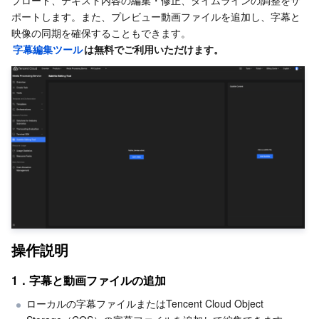
プロード、テキスト内容の編集・修正、タイムラインの調整をサ
2．字幕の編集と保存
サーバーレス
Auto Scaling
Tencent Container Registry
Edge Zone
Tencent Cloud Elastic Microservice
ポートします。また、プレビュー動画ファイルを追加し、字幕と
映像の同期を確保することもできます。
字幕編集ツール
は無料でご利用いただけます。
基本ストレージサービス
Tencent Cloud Automation Tools
Tencent Kubernetes Engine Distributed Cloud Center
Cloud Dedicated Zone
Service Registry and Governance
Serverless Cloud Function
ストレージデータサービス
API Gateway
Cloud Object Storage
リレーショナルデータベース
Cloud File Storage
Cloud Log Service
リレーショナルデータベースTDSQL
Cloud Block Storage
Cloud Infinite
TencentDB for MySQL
NoSQLデータベース
Cloud HDFS
Smart Media Hosting
TencentDB for MariaDB
TDSQL-C for MySQL
データベース SaaS サービス
Data Accelerator Goose FileSystem
TencentDB for PostgreSQL
TDSQL for MySQL
Tencent Cloud Distributed Cache (Redis OSS-Compatible)
操作説明
ネットワーキング
TencentDB for SQL Server
TDSQL Boundless
TencentDB for MongoDB
Data Transfer Service
1．字幕と動画ファイルの追加
ローカルの字幕ファイルまたはTencent Cloud Object 
データセキュリティ
TencentDB for TcaplusDB
Database Expert Service
Virtual Private Cloud