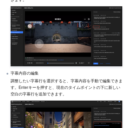
メディア オンデマンド
Tencent Cloud TCLake
Tencent HY
TDMQ for Apache Pulsar
Simple Email Service
Tencent Real-Time Communication
StreamLive
メディア処理
LLM Service TokenHub
TDMQ for MQTT
Low-code Interactive Classroom
StreamPackage
LVB Recording
メディアSDK
TDMQ for CMQ
Real-time Teleoperation
StreamLink
Media Processing Service
教育サービス
Cloud Message Queue
Game Multimedia Engine
Cloud Streaming Services
Cloud Application Rendering
Mobile Live Video Broadcasting
医療サービス
Cloud Contact Center
Video on Demand
Cloud Virtual Desktop
User Generated Short Video SDK
Tencent Interactive Whiteboard
字幕内容の編集
クラウドリソース管理
Tencent Effect SDK
Tencent HealthCare Omics Platform
調整したい字幕行を選択すると、字幕内容を手動で編集できま
す。Enterキーを押すと、現在のタイムポイントの下に新しい
開発者ツール
Digital and Intelligent Medical Imaging Platform
API
空白の字幕行を追加できます。
ローコード
Intelligent Guidance
SDK
Marketplace
監視と運用
Intelligent Pre-Consultation
Tencent Cloud Smart Advisor
Cloud Native Build
CloudBase