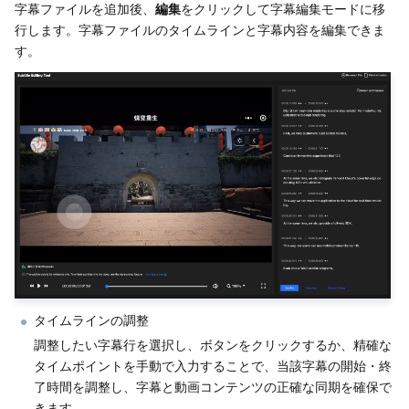
字幕ファイルを追加後、
編集
をクリックして字幕編集モードに移
行します。字幕ファイルのタイムラインと字幕内容を編集できま
AI アプリケーション製品
Bandwidth Package
Firewall Manager
DNSPod
Tencent LearnShare
Elasticsearch Service
Face Recognition
す。
AI プラットホーム製品
VPN Connections
Cloud DNS Resolution
Tencent Cloud Enterprise Drive
Stream Compute Service
Text To Speech
Tencent Cloud AI Digital Human
テンセントのビッグモデル
Private Link
Data Lake Compute
Automatic Speech Recognition
eKYC
Tencent Cloud TI-ONE Platform
IoT
Elastic IP
Tencent Cloud TCHouse-C
機械翻訳
Intelligent Music Platform
Tencent Cloud Agent Development Platform
Message Queue
Global Application Acceleration Platform
Tencent Cloud TCHouse-D
Optical Character Recognition
LLM Knowledge Engine Basic API
IoT Hub
コミュニケーション
Tencent Cloud TCHouse-P
Face Fusion
Image Creation Large Model
TDMQ for CKafka
リアルタイムのインタラクション
Tencent Cloud WeData
Video Creation Large Model
TDMQ for RocketMQ
Short Message Service
タイムラインの調整
調整したい字幕行を選択し、ボタンをクリックするか、精確な
ビデオサービス
Business Intelligence
Tencent HY 3D Global
TDMQ for RabbitMQ
Tencent Push Notification Service
Chat
タイムポイントを手動で入力することで、当該字幕の開始・終
了時間を調整し、字幕と動画コンテンツの正確な同期を確保で
きます。