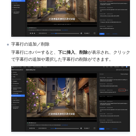
API とツール
Tag
Tencent Cloud CodeBuddy
Tencent Cloud Observability Platform
Software Product Announcements
Tencent Infrastructure Automation for Terraform
Tencent Cloud Code Analysis
Application Performance Management
Cloud Migration
Enterprise Software
Cloud Access Management
Tencent Cloud Super App as a Service
Real User Monitoring
TencentCloud API
Software Product Lifecycle Announcements
字幕行の追加／削除
TencentDB
CloudAudit
Cloud Automated Testing
Tencent Cloud Command Line Interface
Tencent Cloud Enterprise
字幕行にホバーすると、
下に挿入
、
削除
が表示され、クリック
で字幕行の追加や選択した字幕行の削除ができます。
Big Data
Config
TencentCloud Managed Service for Prometheus
Tencent Cloud-native Suite
TDSQL
その他
Tencent Cloud Organization
Grafana
Tencent Big Data Suite
Operating System
Control Center
Event Bridge
International Partners
Identity Aware Platform
Tencent Cloud Health Dashboard
About Account
TencentOS Server
Tencent Smart Advisor-Chaotic Fault Generator
Tencent Smart Advisor-Tencent RTC Copilot
Message Center