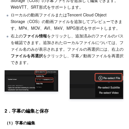
Storage（COS）の字幕ファイルを追加して編集できます。
WebVTT、SRT形式をサポートします。
ビジネスセキュリティ
TencentDB for Tendis
TencentDB for DBbrain
Cloud Load Balancer
Data Security Governance Center
ローカルの動画ファイルまたはTencent Cloud Object 
Storage（COS）の動画ファイルを追加してプレビューできま
セキュリティサービス
TencentDB for CTSDB
Database Management Center
Gateway Load Balancer
Key Management Service
Captcha
す。MP4、MOV、AVI、M4V、MPG形式をサポートします。
右上の
ファイル情報
をクリックし、追加済みのファイルのパス
セキュリティ管理
Direct Connect
Secrets Manager
Text Moderation System
Penetration Test Service
を確認できます。追加されたローカルファイルについては、フ
ァイル名のみが表示されます。ファイルの再選択には、右上の
アプリケーションセキュリティ
Cloud Connect Network
Bastion Host
Image Moderation System
Security Service Platform
Tencent Cloud Firewall
ファイルを再選択
をクリックし、字幕／動画ファイルを再選択
できます。
ドメインとウェブサイト
Elastic Network Interface
Data Security Audit
Audio Moderation System
Web Application Firewall
Mobile Security
エンタープライズアプリケーション
NAT Gateway
Video Moderation System
Cloud Workload Protection Platform
Security Token Service
Domains
オフィスコラボレーション
Peering Connection
Customer Identity and Access Management
Tencent Container Security Service
SSL Certificates
Tencent Ecard
2．字幕の編集と保存
ビッグデータ
Flow Logs
Risk Control Engine
Cloud Security Center
Private DNS
Tencent eSign
（1）字幕の編集
AI 基本製品
Anycast Internet Acceleration
Anti-Cheat Expert
Vulnerability Scan Service
HTTPDNS
Tencent VooV Meeting
Elastic MapReduce