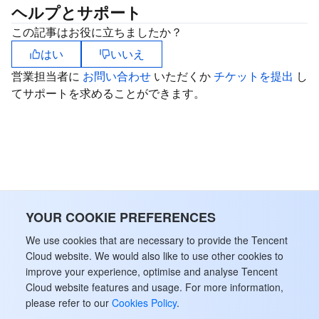
ヘルプとサポート
AI アプリケーション製品
Bandwidth Package
Firewall Manager
DNSPod
Tencent LearnShare
Elasticsearch Service
Face Recognition
この記事はお役に立ちましたか？
はい
いいえ
AI プラットホーム製品
VPN Connections
Cloud DNS Resolution
Tencent Cloud Enterprise Drive
Stream Compute Service
Text To Speech
Tencent Cloud AI Digital Human
営業担当者に
お問い合わせ
いただくか
チケットを提出
し
てサポートを求めることができます。
テンセントのビッグモデル
Private Link
Data Lake Compute
Automatic Speech Recognition
eKYC
Tencent Cloud TI-ONE Platform
IoT
Elastic IP
Tencent Cloud TCHouse-C
機械翻訳
Intelligent Music Platform
Tencent Cloud Agent Development Platform
Message Queue
Global Application Acceleration Platform
Tencent Cloud TCHouse-D
Optical Character Recognition
LLM Knowledge Engine Basic API
IoT Hub
コミュニケーション
Tencent Cloud TCHouse-P
Face Fusion
Image Creation Large Model
TDMQ for CKafka
YOUR COOKIE PREFERENCES
We use cookies that are necessary to provide the Tencent
リアルタイムのインタラクション
Tencent Cloud WeData
Video Creation Large Model
TDMQ for RocketMQ
Short Message Service
Cloud website. We would also like to use other cookies to
improve your experience, optimise and analyse Tencent
ビデオサービス
Business Intelligence
Tencent HY 3D Global
TDMQ for RabbitMQ
Tencent Push Notification Service
Chat
Cloud website features and usage. For more information,
please refer to our
Cookies Policy
.