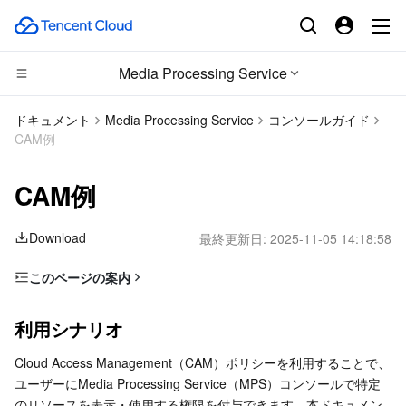
Media Processing Service
CDN とエッジ プラットフォーム
ドキュメント
Media Processing Service
コンソールガイド
CAM例
コンピューティング
Tencent Cloud EdgeOne
CAM例
エッジコンピューティング
Content Delivery Network
Cloud Virtual Machine
Download
最終更新日:
2025-11-05 14:18:58
高性能コンピューティング
Enterprise Content Delivery Network
Tencent Cloud Lighthouse
Edge Computing Machine
このページの案内
コンテナ
Anti-DDoS
BM Cloud Physical Machine
Batch Compute
利用シナリオ
利用シナリオ
分散型クラウド
Secure Content Delivery Network
Cloud GPU Service
Hyper Computing Cluster
Tencent Kubernetes Engine
操作例
Cloud Access Management（CAM）ポリシーを利用することで、
マイクロサービス
Multiple Network Acceleration
CVM Dedicated Host
Tencent Cloud Mesh
Cloud Dedicated Cluster
ユーザーにMedia Processing Service（MPS）コンソールで特定
のリソースを表示・使用する権限を付与できます。本ドキュメン