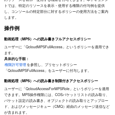
サーバーレス
Auto Scaling
Tencent Container Registry
Edge Zone
Tencent Cloud Elastic Microservice
トでは、特定のリソースを表示・使用する権限の付与例を提供
し、コンソールの特定部分に対するポリシーの使用方法をご案内
します。
基本ストレージサービス
Tencent Cloud Automation Tools
Tencent Kubernetes Engine Distributed Cloud Center
Cloud Dedicated Zone
Service Registry and Governance
Serverless Cloud Function
操作例
ストレージデータサービス
API Gateway
Cloud Object Storage
動画処理（MPS）への読み書きフルアクセスポリシー
リレーショナルデータベース
Cloud File Storage
Cloud Log Service
ユーザーに「QcloudMPSFullAccess」というポリシーを適用でき
ます。
リレーショナルデータベースTDSQL
Cloud Block Storage
Cloud Infinite
TencentDB for MySQL
具体的な手順：
権限許可管理
を参照し、プリセットポリシー
「QcloudMPSFullAccess」をユーザーに付与します。
NoSQLデータベース
Cloud HDFS
Smart Media Hosting
TencentDB for MariaDB
TDSQL-C for MySQL
動画処理（MPS）への読み書き制限付きアクセスポリシー
データベース SaaS サービス
Data Accelerator Goose FileSystem
TencentDB for PostgreSQL
TDSQL for MySQL
Tencent Cloud Distributed Cache (Redis OSS-Compatible)
ユーザーに「QcloudAccessForMPSRole」というポリシーを適用
できます。MPS操作権限には、COSバケットリストの読み取り、
ネットワーキング
TencentDB for SQL Server
TDSQL Boundless
TencentDB for MongoDB
Data Transfer Service
バケット設定の読み書き、オブジェクトの読み取りとアップロー
ド、およびメッセージキュー（CMQ）経由のメッセージ送信など
データセキュリティ
TencentDB for TcaplusDB
Database Expert Service
Virtual Private Cloud
が含まれます。