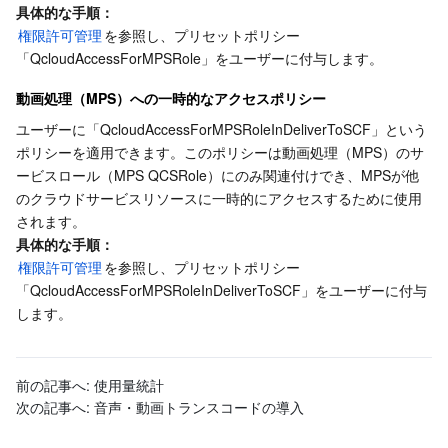
具体的な手順：
ビジネスセキュリティ
TencentDB for Tendis
TencentDB for DBbrain
Cloud Load Balancer
Data Security Governance Center
権限許可管理
を参照し、プリセットポリシー
「QcloudAccessForMPSRole」をユーザーに付与します。
セキュリティサービス
TencentDB for CTSDB
Database Management Center
Gateway Load Balancer
Key Management Service
Captcha
動画処理（MPS）への一時的なアクセスポリシー
ユーザーに「QcloudAccessForMPSRoleInDeliverToSCF」という
セキュリティ管理
Direct Connect
Secrets Manager
Text Moderation System
Penetration Test Service
ポリシーを適用できます。このポリシーは動画処理（MPS）のサ
ービスロール（MPS QCSRole）にのみ関連付けでき、MPSが他
アプリケーションセキュリティ
Cloud Connect Network
Bastion Host
Image Moderation System
Security Service Platform
Tencent Cloud Firewall
のクラウドサービスリソースに一時的にアクセスするために使用
されます。
ドメインとウェブサイト
Elastic Network Interface
Data Security Audit
Audio Moderation System
Web Application Firewall
Mobile Security
具体的な手順：
権限許可管理
を参照し、プリセットポリシー
エンタープライズアプリケーション
NAT Gateway
Video Moderation System
Cloud Workload Protection Platform
Security Token Service
Domains
「QcloudAccessForMPSRoleInDeliverToSCF」をユーザーに付与
します。
オフィスコラボレーション
Peering Connection
Customer Identity and Access Management
Tencent Container Security Service
SSL Certificates
Tencent Ecard
前の記事へ:
使用量統計
ビッグデータ
Flow Logs
Risk Control Engine
Cloud Security Center
Private DNS
Tencent eSign
次の記事へ:
音声・動画トランスコードの導入
AI 基本製品
Anycast Internet Acceleration
Anti-Cheat Expert
Vulnerability Scan Service
HTTPDNS
Tencent VooV Meeting
Elastic MapReduce