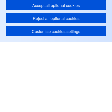
メディア オンデマンド
Tencent Cloud TCLake
Tencent HY
TDMQ for Apache Pulsar
Simple Email Service
Tencent Real-Time Communication
StreamLive
Accept all optional cookies
メディア処理
LLM Service TokenHub
TDMQ for MQTT
Low-code Interactive Classroom
StreamPackage
LVB Recording
Reject all optional cookies
メディアSDK
TDMQ for CMQ
Real-time Teleoperation
StreamLink
Media Processing Service
Customise cookies settings
教育サービス
Cloud Message Queue
Game Multimedia Engine
Cloud Streaming Services
Cloud Application Rendering
Mobile Live Video Broadcasting
Tencent Cloud
医療サービス
Cloud Contact Center
Video on Demand
Cloud Virtual Desktop
User Generated Short Video SDK
Tencent Interactive Whiteboard
ヘルプ・サポート
クラウドリソース管理
Tencent Effect SDK
Tencent HealthCare Omics Platform
リソース
開発者ツール
Digital and Intelligent Medical Imaging Platform
API
ユーザーセンター
ローコード
Intelligent Guidance
SDK
Marketplace
Facebook
監視と運用
Intelligent Pre-Consultation
Tencent Cloud Smart Advisor
Cloud Native Build
CloudBase
Twitter