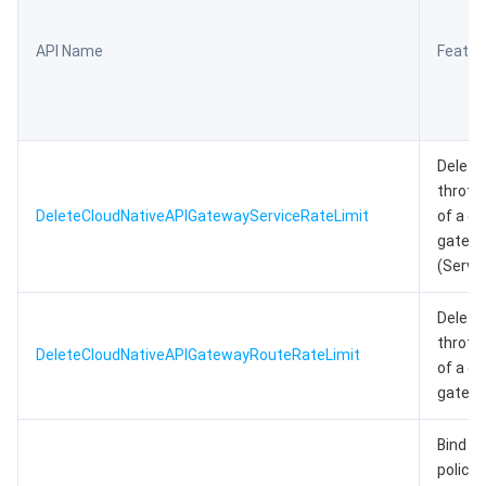
微服务
多网聚合加速（腾讯云聚通）
专用宿主机
服务网格
本地专用集群
API Name
Featur
Serverless
弹性伸缩
容器镜像服务
边缘可用区
弹性微服务
基础存储服务
自动化助手
云原生分布式云中心
专属可用区
API 网关
云函数
Delete 
存储数据服务
注册配置治理
对象存储
throttl
DeleteCloudNativeAPIGatewayServiceRateLimit
of a cl
关系型数据库
文件存储
日志服务
gatew
(Servic
关系型数据库TDSQL
云硬盘
数据万象
云数据库 MySQL
Delete 
throttl
NoSQL 数据库
云 HDFS
智能媒资托管
云数据库 MariaDB
TDSQL-C MySQL 版
DeleteCloudNativeAPIGatewayRouteRateLimit
of a cl
gatewa
数据库 SaaS 服务
数据加速器 GooseFS
云数据库 PostgreSQL
TDSQL MySQL 版
腾讯云分布式缓存数据库（兼容 Redis）
Bind au
网络
云数据库 SQL Server
TDSQL Boundless
云数据库 MongoDB
数据传输服务
policie