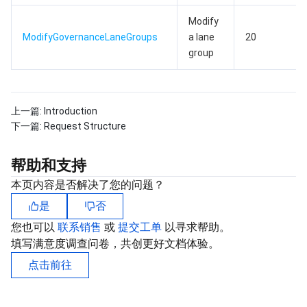
Modify
ModifyGovernanceLaneGroups
a lane
20
group
上一篇:
Introduction
下一篇:
Request Structure
帮助和支持
本页内容是否解决了您的问题？
是
否
您也可以
联系销售
或
提交工单
以寻求帮助。
填写满意度调查问卷，共创更好文档体验。
点击前往