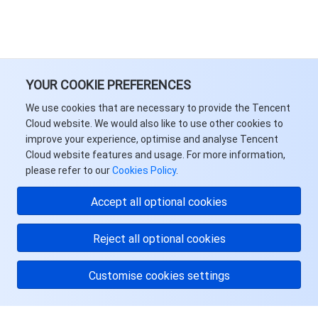
YOUR COOKIE PREFERENCES
We use cookies that are necessary to provide the Tencent
Cloud website. We would also like to use other cookies to
improve your experience, optimise and analyse Tencent
Cloud website features and usage. For more information,
please refer to our
Cookies Policy
.
Accept all optional cookies
Reject all optional cookies
Customise cookies settings