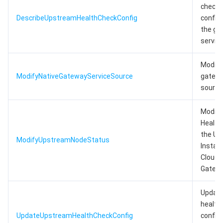
check
DescribeUpstreamHealthCheckConfig
configu
the ga
servic
Modify
ModifyNativeGatewayServiceSource
gatewa
source
Modify
Health
the Up
ModifyUpstreamNodeStatus
Instan
Cloud-
Gatew
Update
health
UpdateUpstreamHealthCheckConfig
configu