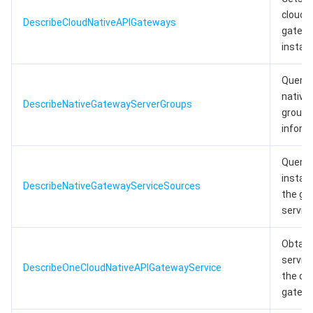
云顾问 - 混沌演练
云顾问-Tencent RTC 云助手
控制台相关
cloud n
DescribeCloudNativeAPIGateways
gatew
instan
地域管理系统
云压测
费用中心
Query 
配额中心
认证信息
native
DescribeNativeGatewayServerGroups
group
资源中心
政策与规范
inform
第三方
Querie
instanc
DescribeNativeGatewayServiceSources
服务计划
the ga
servic
腾讯云培训认证
Obtain
service
合作伙伴支持计划
DescribeOneCloudNativeAPIGatewayService
the cl
gatew