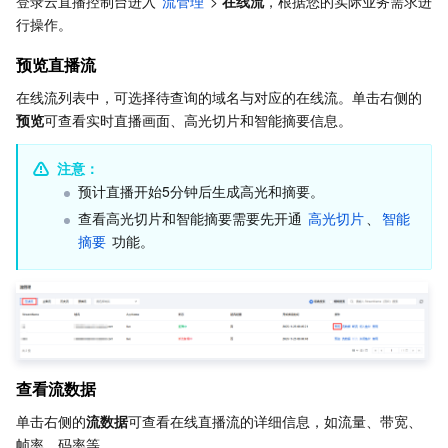
登录云直播控制台进入 
流管理
 > 
在线流
，根据您的实际业务需求进
垫片管理
Serverless
弹性伸缩
容器镜像服务
边缘可用区
弹性微服务
行操作。
禁用直播流
预览直播流
主备流管理
基础存储服务
自动化助手
云原生分布式云中心
专属可用区
API 网关
云函数
在线流列表中，可选择待查询的域名与对应的在线流。单击右侧的
预览直播流
预览
可查看实时直播画面、高光切片和智能摘要信息。
存储数据服务
注册配置治理
对象存储
查看流数据
注意：
择优调度管理
关系型数据库
文件存储
日志服务
预计直播开始5分钟后生成高光和摘要。
历史流管理
查看高光切片和智能摘要需要先开通 
高光切片
、
智能
关系型数据库TDSQL
云硬盘
数据万象
云数据库 MySQL
摘要
 功能。
回看历史直播流
禁用历史直播流
NoSQL 数据库
云 HDFS
智能媒资托管
云数据库 MariaDB
TDSQL-C MySQL 版
查看流数据
数据库 SaaS 服务
数据加速器 GooseFS
云数据库 PostgreSQL
TDSQL MySQL 版
腾讯云分布式缓存数据库（兼容 Redis）
禁推流管理
启用直播流
网络
云数据库 SQL Server
TDSQL Boundless
云数据库 MongoDB
数据传输服务
查看流数据
查看流数据
单击右侧的
流数据
可查看在线直播流的详细信息，如流量、带宽、
数据安全
游戏数据库 TcaplusDB
数据库专家服务
私有网络
帧率、码率等。