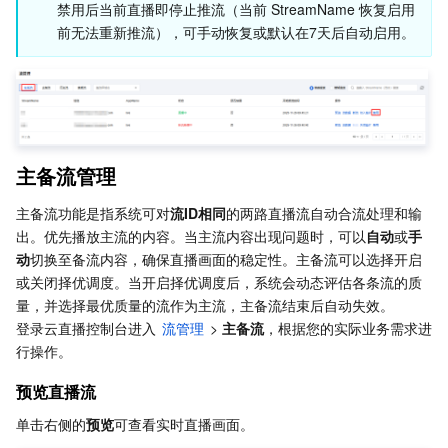
禁用后当前直播即停止推流（当前 StreamName 恢复启用
API 与工具
标签
腾讯云代码助手
腾讯云可观测平台
前无法重新推流），可手动恢复或默认在7天后自动启用。
软件产品公告专区
云资源自动化 for Terraform
腾讯云代码分析
应用性能监控
云迁移
专有云软件
访问管理
腾讯云超级应用服务
前端性能监控
云 API
软件产品生命周期公告
腾讯云数据库
操作审计
云拨测
腾讯云命令行工具
腾讯专有云企业版 TCE
主备流管理
主备流功能是指系统可对
流ID相同
的两路直播流自动合流处理和输
其他文档
配置审计
Prometheus 监控服务
腾讯专有云PaaS平台 TCS
TDSQL
出。优先播放主流的内容。当主流内容出现问题时，可以
自动
或
手
动
切换至备流内容，确保直播画面的稳定性。主备流可以选择开启
大数据
集团账号管理
Grafana 可视化服务
渠道合作伙伴
或关闭择优调度。当开启择优调度后，系统会动态评估各条流的质
量，并选择最优质量的流作为主流，主备流结束后自动失效。
操作系统
控制中心
事件总线
账号相关
大数据处理套件 TBDS
登录云直播控制台进入 
流管理
 > 
主备流
，根据您的实际业务需求进
行操作。
身份识别平台
腾讯云健康看板
消息中心
TencentOS Server
预览直播流
云顾问 - 混沌演练
云顾问-Tencent RTC 云助手
控制台相关
单击右侧的
预览
可查看实时直播画面。