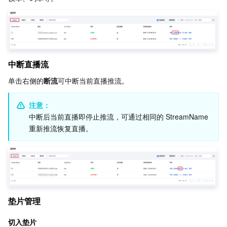
业务安全
云数据库 Tendis
数据库智能管家 DBbrain
负载均衡
数据安全治理中心
安全服务
时序数据库 CTSDB
数据库管理中心
网关负载均衡
密钥管理系统
验证码
中断直播流
云安全
专线接入
凭据管理系统
文本内容安全
渗透测试服务
单击右侧的
断流
可中断当前直播推流。
应用安全
云联网
堡垒机
图片内容安全
安全服务平台
云防火墙
注意：
中断后当前直播即停止推流，可通过相同的 StreamName 
域名与网站
弹性网卡
数据安全审计
音频内容安全
Web 应用防火墙
移动应用安全
重新推流恢复直播。
企业应用
NAT 网关
视频内容安全
主机安全
安全凭证服务
域名注册
办公协同
对等连接
账号风控平台
容器安全服务
SSL 证书
腾讯微卡
大数据
网络流日志
风险识别 RCE
云安全中心
私有域解析 Private DNS
腾讯电子签
垫片管理
切入垫片
AI 基础产品
Anycast 公网加速
游戏安全
漏洞扫描服务
移动解析 HTTPDNS
腾讯会议
弹性 MapReduce