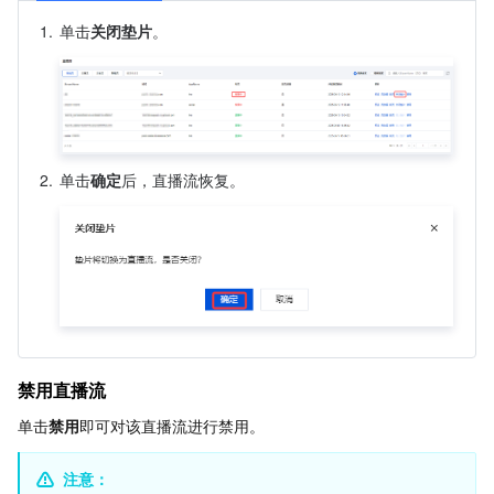
媒体点播
多模态智能数据湖 TCLake
腾讯混元大模型
消息队列 Pulsar 版
邮件推送
实时音视频
媒体直播
1.
单击
关闭垫片
。
媒体处理
大模型服务平台 TokenHub
消息队列 MQTT 版
实时互动-教育版
媒体包装
直播录制
视频终端SDK
消息队列 CMQ 版
实时互动-工业能源版
媒体传输
媒体处理
教育服务
消息队列 CMQ
游戏多媒体引擎
云直播
应用云渲染
直播 SDK
2.
单击
确定
后，直播流恢复。
医疗服务
云联络中心
云点播
云桌面
短视频 SDK
互动白板
云资源管理
腾讯特效 SDK
腾讯健康组学平台
开发者工具
数智医疗影像平台
API
禁用直播流
Low Code
智能导诊
SDK
云市场
单击
禁用
即可对该直播流进行禁用。
监控与运维
智能预问诊
智能顾问
云原生构建
云开发 CloudBase
注意：