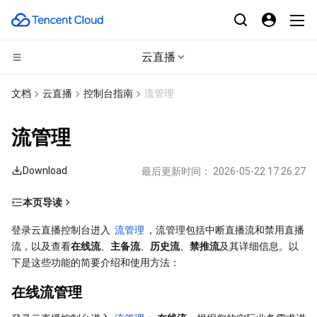
云直播
CDN与边缘平台
文档
云直播
控制台指南
流管理
计算
边缘安全加速平台 EO
流管理
边缘计算
内容分发网络 CDN
云服务器
Download
最后更新时间：
2026-05-22 17:26:27
高性能计算
全站加速网络
轻量应用服务器
边缘计算机器
本页导读
在线流管理
容器
DDoS 防护
裸金属云服务器
批量计算
登录云直播控制台进入 
流管理
，流管理包括中断直播流和禁用直播
流，以及查看
在线流
、
主备流
、
历史流
、
禁推流
及其详细信息。以
预览直播流
分布式云
安全加速 SCDN
GPU 云服务器
高性能计算集群
容器服务
下是这些功能的简要介绍和使用方法：
查看流数据
在线流管理
中断直播流
微服务
多网聚合加速（腾讯云聚通）
专用宿主机
服务网格
本地专用集群