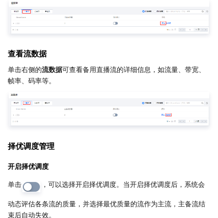
地域管理系统
云压测
费用中心
配额中心
认证信息
查看流数据
资源中心
政策与规范
单击右侧的
流数据
可查看备用直播流的详细信息，如流量、带宽、
帧率、码率等。
第三方
服务计划
腾讯云培训认证
择优调度管理
合作伙伴支持计划
开启择优调度
单击
，可以选择开启择优调度。当开启择优调度后，系统会
动态评估各条流的质量，并选择最优质量的流作为主流，主备流结
束后自动失效。