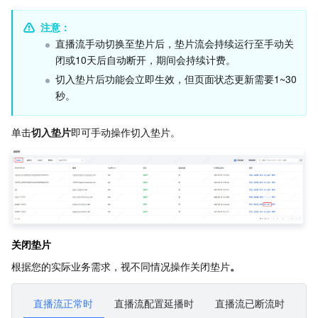
注意：
AI 应用产品
共享带宽包
防火墙管理
DNSPod
腾讯乐享
Elasticsearch Service
人脸识别
直播流手动切换至垫片后，垫片流会持续运行至手动关
闭或10天后自动断开，期间会持续计费。
AI 平台产品
VPN 连接
云解析 DNS
腾讯云企业网盘
流计算 Oceanus
语音合成
腾讯云智能数智人
切入垫片后功能会立即生效，但页面状态更新需要1~30
秒。
腾讯大模型
私有连接
数据湖计算
语音识别
人脸核身
腾讯云大模型训推平台TI-ONE
单击
切入垫片
即可手动操作切入垫片。
物联网
弹性公网 IP
腾讯云数据仓库 TCHouse-C
机器翻译
智能音乐平台
腾讯云智能体开发平台
消息队列
全球应用加速
腾讯云数据仓库 TCHouse-D
文字识别
知识引擎原子能力
物联网通信
通信服务
腾讯云数据仓库 TCHouse-P
人脸融合
大模型图像创作引擎
消息队列 CKafka 版
关闭垫片
实时互动
数据开发治理平台 WeData
大模型视频创作引擎
消息队列 RocketMQ 版
短信
根据您的实际业务需求，视不同情况操作关闭垫片
。
视频服务
腾讯云 BI
腾讯混元生3D
消息队列 RabbitMQ 版
移动推送
即时通信 IM
直播流正常时
直播流配置延播时
直播流已断流时