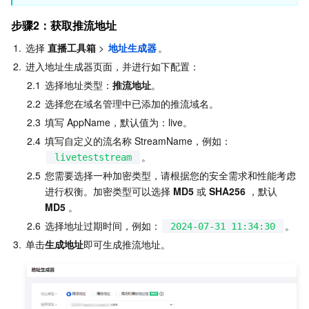
API 与工具
标签
腾讯云代码助手
腾讯云可观测平台
步骤2：获取推流地址
软件产品公告专区
云资源自动化 for Terraform
腾讯云代码分析
应用性能监控
云迁移
1.
选择 
直播工具箱
 > 
地址生成器
。
2.
进入地址生成器页面，并进行如下配置：
专有云软件
访问管理
腾讯云超级应用服务
前端性能监控
云 API
软件产品生命周期公告
2.1
选择地址类型：
推流地址
。
2.2
选择您在域名管理中已添加的推流域名。
腾讯云数据库
操作审计
云拨测
腾讯云命令行工具
腾讯专有云企业版 TCE
2.3
填写 AppName，默认值为：live。
2.4
填写自定义的流名称 StreamName，例如：
其他文档
配置审计
Prometheus 监控服务
腾讯专有云PaaS平台 TCS
TDSQL
。
liveteststream
2.5
您需要选择一种加密类型，请根据您的安全需求和性能考虑
大数据
集团账号管理
Grafana 可视化服务
渠道合作伙伴
进行权衡。加密类型可以选择 
MD5
 或 
SHA256
 ，默认
MD5
 。
操作系统
控制中心
事件总线
账号相关
大数据处理套件 TBDS
2.6
选择地址过期时间，例如：
。
2024-07-31 11:34:30
3.
单击
生成地址
即可生成推流地址。
身份识别平台
腾讯云健康看板
消息中心
TencentOS Server
云顾问 - 混沌演练
云顾问-Tencent RTC 云助手
控制台相关