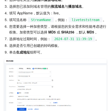
3.
选择您已添加到域名管理的
推流域名
与
播放域名
。
4.
填写 AppName，默认值为：live。
5.
填写流名称 
，例如：
。
StreamName
liveteststream
6.
您需要选择一种加密类型，请根据您的安全需求和性能考虑进行
权衡。加密类型可以选择
 MD5
 或 
SHA256
 ，默认
 MD5 
。
7.
选择地址过期时间，例如：
。
2024-07-31 11:39:19
8.
选择是否引用已创建的转码模板。
9.
单击
生成地址
组即可。