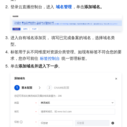
2.
登录云直播控制台，进入 
域名管理
，单击
添加域名。
业务安全
云数据库 Tendis
数据库智能管家 DBbrain
负载均衡
数据安全治理中心
安全服务
时序数据库 CTSDB
数据库管理中心
网关负载均衡
密钥管理系统
验证码
3.
进入自有域名添加页， 填写已完成备案的域名，选择域名类
云安全
专线接入
凭据管理系统
文本内容安全
渗透测试服务
型。
4.
标签用于从不同维度对资源分类管理。如现有标签不符合您的要
应用安全
云联网
堡垒机
图片内容安全
安全服务平台
云防火墙
求，您亦可前往 
标签控制台
 统一管理标签。
5.
单击
添加域名并进入下一步
。
域名与网站
弹性网卡
数据安全审计
音频内容安全
Web 应用防火墙
移动应用安全
企业应用
NAT 网关
视频内容安全
主机安全
安全凭证服务
域名注册
办公协同
对等连接
账号风控平台
容器安全服务
SSL 证书
腾讯微卡
大数据
网络流日志
风险识别 RCE
云安全中心
私有域解析 Private DNS
腾讯电子签
AI 基础产品
Anycast 公网加速
游戏安全
漏洞扫描服务
移动解析 HTTPDNS
腾讯会议
弹性 MapReduce