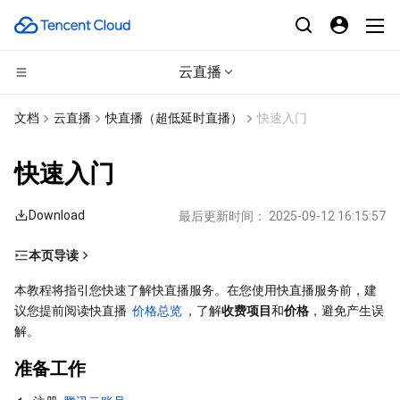
云直播
计算
文档
云直播
快直播（超低延时直播）
快速入门
CDN与边缘平台
云服务器
快速入门
边缘计算
轻量应用服务器
边缘安全加速平台 EO
Download
最后更新时间：
2025-09-12 16:15:57
高性能计算
裸金属云服务器
内容分发网络 CDN
边缘计算机器
本页导读
准备工作
容器
GPU 云服务器
全站加速网络
批量计算
本教程将指引您快速了解快直播服务。在您使用快直播服务前，建
议您提前阅读快直播 
价格总览
，了解
收费项目
和
价格
，避免产生误
操作步骤
分布式云
专用宿主机
DDoS 防护
高性能计算集群
容器服务
解。
步骤1：添加域名
准备工作
步骤2：获取推流地址
微服务
弹性伸缩
安全加速 SCDN
服务网格
本地专用集群