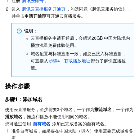
1.
注册 
腾讯云账号
。
步骤3：直播推流
Serverless
自动化助手
多网聚合加速（腾讯云聚通）
容器镜像服务
边缘可用区
弹性微服务
2.
进入 
腾讯云直播服务开通页
，勾选同意《腾讯云服务协议》，
步骤4：获取播放地址
并单击
申请开通
即可开通云直播服务。
步骤5：生成推流和播放地址组
基础存储服务
云原生分布式云中心
专属可用区
API 网关
云函数
说明：
步骤6：快直播产品接入
云直播服务申请开通后，会赠送20GB 中国大陆境内
存储数据服务
注册配置治理
对象存储
常见问题
播放流量免费体验使用。
域名配置与标准直播一致，如您已接入标准直播，
拉流 URL 生成
关系型数据库
文件存储
日志服务
可直接从
步骤4：获取播放地址
部分了解快直播拉
关于 B 帧
流。
关系型数据库TDSQL
云硬盘
数据万象
云数据库 MySQL
关于音频转码
操作步骤
关于直播播放黑屏问题的说明
NoSQL 数据库
云 HDFS
智能媒资托管
云数据库 MariaDB
TDSQL-C MySQL 版
步骤1：添加域名
数据库 SaaS 服务
数据加速器 GooseFS
云数据库 PostgreSQL
TDSQL MySQL 版
腾讯云分布式缓存数据库（兼容 Redis）
使用云直播服务，至少需要
2
个域名，一个作为
推流域名
，一个作为
播放域名
，推流和播放不能使用相同的域名。

网络
云数据库 SQL Server
TDSQL Boundless
云数据库 MongoDB
数据传输服务
您可通过使用 
自有域名
 添加已完成备案的自有域名。
1.
准备自有域名，如果要在中国大陆（境内）使用需要完成域名备
数据安全
游戏数据库 TcaplusDB
数据库专家服务
私有网络
案。