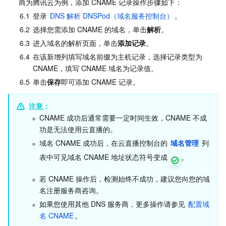
商为腾讯云为例，添加 CNAME 记录操作步骤如下：
媒体点播
多模态智能数据湖 TCLake
腾讯混元大模型
消息队列 Pulsar 版
邮件推送
实时音视频
媒体直播
6.1
登录 
DNS 解析 DNSPod（域名服务控制台）
。
媒体处理
大模型服务平台 TokenHub
消息队列 MQTT 版
实时互动-教育版
媒体包装
直播录制
6.2
选择您需添加 CNAME 的域名，单击
解析
。
6.3
进入域名的解析页面，单击
添加记录
。
视频终端SDK
消息队列 CMQ 版
实时互动-工业能源版
媒体传输
媒体处理
6.4
在该新增列填写域名前缀为主机记录，选择记录类型为 
CNAME，填写 CNAME 域名为记录值。
教育服务
消息队列 CMQ
游戏多媒体引擎
云直播
应用云渲染
直播 SDK
6.5
单击
保存
即可添加 CNAME 记录。
医疗服务
云联络中心
云点播
云桌面
短视频 SDK
互动白板
注意：
CNAME 成功后通常需要一定时间生效，CNAME 不成
功是无法使用云直播的。
云资源管理
腾讯特效 SDK
腾讯健康组学平台
域名 CNAME 成功后，在云直播控制台的 
域名管理
 列
开发者工具
数智医疗影像平台
API
表中可见域名 CNAME 地址状态符号变成 
。
若 CNAME 操作后，检测始终不成功，建议您向您的域
Low Code
智能导诊
SDK
云市场
名注册服务商咨询。
如果您使用其他 DNS 服务商，更多操作请参见 
配置域
监控与运维
智能预问诊
智能顾问
云原生构建
云开发 CloudBase
名 CNAME
。