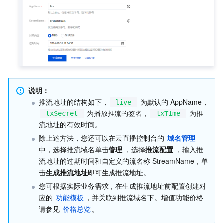
地域管理系统
云压测
费用中心
配额中心
认证信息
资源中心
政策与规范
第三方
说明：
推流地址的结构如下，
 为默认的 AppName，
live
 为播放推流的签名，
 为推
txSecret
txTime
服务计划
流地址的有效时间。
除上述方法，您还可以在云直播控制台的 
域名管理
腾讯云培训认证
中，选择推流域名单击
管理
 ，选择
推流配置
 ，输入推
流地址的过期时间和自定义的流名称 StreamName，单
合作伙伴支持计划
击
生成推流地址
即可生成推流地址。
您可根据实际业务需求，在生成推流地址前配置创建对
应的 
功能模板
，并关联到推流域名下。增值功能价格
请参见 
价格总览
。