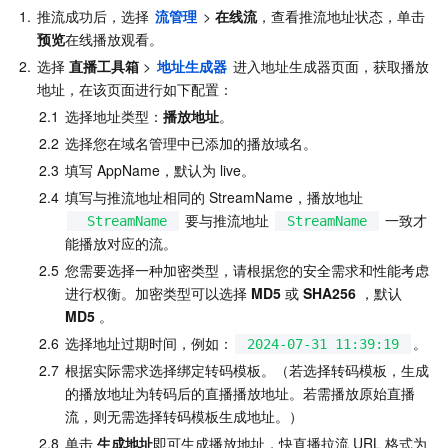
1.
推流成功后，选择 
流管理
 > 
在线流
，查看推流地址状态，单击
预览
在线播放观看。
2.
选择 
直播工具箱
 > 
地址生成器
 进入地址生成器页面，获取播放
地址，在该页面进行如下配置：
2.1
选择地址类型：
播放地址
。
2.2
选择您在域名管理中已添加的播放域名。
2.3
填写 AppName，默认为 live。
2.4
填写与推流地址相同的 StreamName，播放地址
 要与推流地址 
 一致才
 StreamName
StreamName
能播放对应的流。
2.5
您需要选择一种加密类型，请根据您的安全需求和性能考虑
进行权衡。加密类型可以选择 
MD5 
或 
SHA256
 ，默认
MD5
 。
2.6
选择地址过期时间，例如：
。
2024-07-31 11:39:19
2.7
根据实际需求选择绑定转码模板。（若选择转码模板，生成
的播放地址为转码后的直播播放地址。若需播放原始直播
流，则无需选择转码模板生成地址。）
2.8
单击 
生成地址
即可生成播放地址，快直播拉流 URL 格式为 