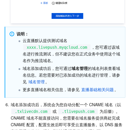
AI 应用产品
共享带宽包
防火墙管理
DNSPod
腾讯乐享
Elasticsearch Service
人脸识别
AI 平台产品
VPN 连接
云解析 DNS
腾讯云企业网盘
流计算 Oceanus
语音合成
腾讯云智能数智人
说明：
云直播默认提供测试域名 
腾讯大模型
私有连接
数据湖计算
语音识别
人脸核身
腾讯云大模型训推平台TI-ONE
，您可通过该域
xxxx.livepush.myqcloud.com
名进行推流测试，但不建议您在正式业务中使用这个域
物联网
弹性公网 IP
腾讯云数据仓库 TCHouse-C
机器翻译
智能音乐平台
腾讯云智能体开发平台
名作为推流域名。
域名添加成功后，您可通过
域名管理
的域名列表查看域
消息队列
全球应用加速
腾讯云数据仓库 TCHouse-D
文字识别
知识引擎原子能力
物联网通信
名信息。若您需要对已添加成功的域名进行管理，请参
见 
域名管理
。
通信服务
腾讯云数据仓库 TCHouse-P
人脸融合
大模型图像创作引擎
消息队列 CKafka 版
更多直播域名相关信息，请参见 
直播基础相关问题
。
实时互动
数据开发治理平台 WeData
大模型视频创作引擎
消息队列 RocketMQ 版
短信
6.
域名添加成功后，系统会为您自动分配一个 CNAME 域名（以 
 或 
 为后缀）。
.txlivecdn.com
.tlivepush.com
视频服务
腾讯云 BI
腾讯混元生3D
消息队列 RabbitMQ 版
移动推送
即时通信 IM
CNAME 域名不能直接访问，您需要在域名服务提供商处完成 
CNAME 配置，配置生效后即可享受云直播服务。以 DNS 服务