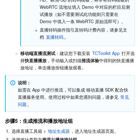
WebRTC 流地址填入 Demo 中对应的栏目后测
试播放（如不需要测试此功能则只需要在 
Demo 中填入一条 WebRTC 原始流即可）。
直播转码操作指引及转码计费内容，请参见文
档 
直播转码
。
移动端直播流测试
：建议您下载安装 
TCToolkit App
 打开选
择
快直播播放
，手动输入或扫描
推流体验
中得到的快直播播
放地址，单击播放按钮播放观看。
说明：
如需在 App 中进行推流，可以集成 移动直播 SDK 配合快
直播服务使用。使用过程中如果您遇到问题，请参见 
常见
问题
。
步骤5：生成推流和播放地址组
1.
选择直播工具箱 > 
地址生成器
，进入地址生成器页面。
2.
选择地址类型为
推流
和
播放地址组
。