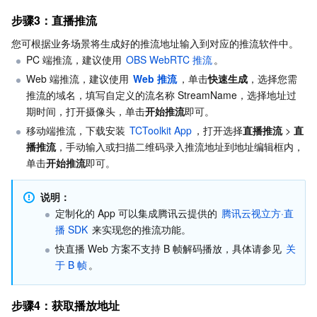
步骤3：直播推流
您可根据业务场景将生成好的推流地址输入到对应的推流软件中。
PC 端推流，建议使用 
OBS WebRTC 推流
。
Web 端推流，建议使用 
Web 推流
，单击
快速生成
，选择您需
推流的域名，填写自定义的流名称 StreamName，选择地址过
期时间，打开摄像头，单击
开始推流
即可。
移动端推流，下载安装 
TCToolkit App
，打开选择
直播推流
 > 
直
播推流
，手动输入或扫描二维码录入推流地址到地址编辑框内，
单击
开始推流
即可。
说明：
定制化的 App 可以集成腾讯云提供的 
腾讯云视立方·直
播 SDK 
来实现您的推流功能。
快直播 Web 方案不支持 B 帧解码播放，具体请参见 
关
于 B 帧
。
步骤4：获取播放地址