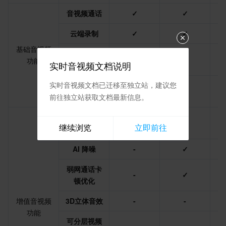
媒体点播
多模态智能数据湖 TCLake
腾讯混元大模型
消息队列 Pulsar 版
邮件推送
实时音视频
媒体直播
音视频通话
✓
✓
媒体处理
大模型服务平台 TokenHub
消息队列 MQTT 版
实时互动-教育版
媒体包装
直播录制
云端录制
✓
✓
基础音视频
视频终端SDK
消息队列 CMQ 版
实时互动-工业能源版
媒体传输
媒体处理
云端混流转
-
✓
功能
码
实时音视频文档说明
教育服务
消息队列 CMQ
游戏多媒体引擎
云直播
应用云渲染
直播 SDK
旁路转推云
实时音视频文档已迁移至独立站，建议您
✓
✓
直播
前往独立站获取文档最新信息。
医疗服务
云联络中心
云点播
云桌面
短视频 SDK
互动白板
旁路转推第
-
✓
继续浏览
立即前往
三方CDN
云资源管理
腾讯特效 SDK
腾讯健康组学平台
AI 降噪
-
✓
开发者工具
数智医疗影像平台
API
弱网通话卡
-
✓
顿优化
Low Code
智能导诊
SDK
云市场
增值音视频
3D立体音效
-
-
监控与运维
智能预问诊
智能顾问
云原生构建
云开发 CloudBase
功能
可分层视频