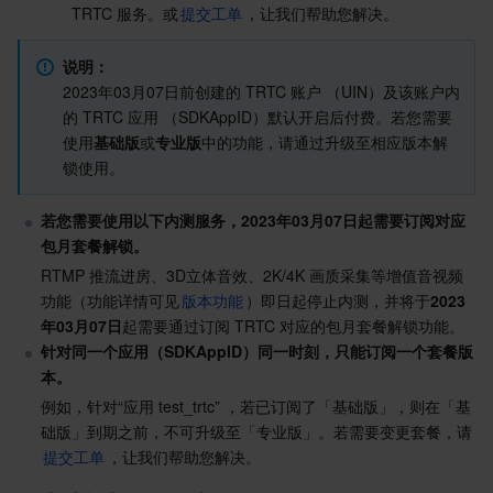
TRTC 服务。或
提交工单
，让我们帮助您解决。
业务安全
云数据库 Tendis
数据库智能管家 DBbrain
负载均衡
数据安全治理中心
说明：
2023年03月07日前创建的 TRTC 账户 （UIN）及该账户内
安全服务
时序数据库 CTSDB
数据库管理中心
网关负载均衡
密钥管理系统
验证码
的 TRTC 应用 （SDKAppID）默认开启后付费。若您需要
使用
基础版
或
专业版
中的功能，请通过升级至相应版本解
云安全
专线接入
凭据管理系统
文本内容安全
渗透测试服务
锁使用。
应用安全
云联网
堡垒机
图片内容安全
安全服务平台
云防火墙
若您需要使用以下内测服务，2023年03月07日起需要订阅对应
包月套餐解锁。
域名与网站
弹性网卡
数据安全审计
音频内容安全
Web 应用防火墙
移动应用安全
RTMP 推流进房、3D立体音效、2K/4K 画质采集等增值音视频
功能（功能详情可见
版本功能
）即日起停止内测，并将于
2023
企业应用
NAT 网关
视频内容安全
主机安全
安全凭证服务
域名注册
年03月07日
起需要通过订阅 TRTC 对应的包月套餐解锁功能。
针对同一个应用（SDKAppID）同一时刻，只能订阅一个套餐版
办公协同
对等连接
账号风控平台
容器安全服务
SSL 证书
腾讯微卡
本。
例如，针对“应用 test_trtc” ，若已订阅了「基础版」，则在「基
大数据
网络流日志
风险识别 RCE
云安全中心
私有域解析 Private DNS
腾讯电子签
础版」到期之前，不可升级至「专业版」。若需要变更套餐，请
提交工单
，让我们帮助您解决。
AI 基础产品
Anycast 公网加速
游戏安全
漏洞扫描服务
移动解析 HTTPDNS
腾讯会议
弹性 MapReduce