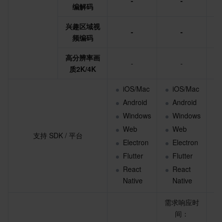
-
-
编解码
API 与工具
标签
腾讯云代码助手
腾讯云可观测平台
兴趣区域视
-
-
软件产品公告专区
云资源自动化 for Terraform
腾讯云代码分析
应用性能监控
云迁移
频编码
高分辨率画
专有云软件
访问管理
腾讯云超级应用服务
前端性能监控
云 API
软件产品生命周期公告
-
-
质2K/4K
腾讯云数据库
操作审计
云拨测
腾讯云命令行工具
腾讯专有云企业版 TCE
iOS/Mac
iOS/Mac
Android
Android
大数据
配置审计
Prometheus 监控服务
腾讯专有云PaaS平台 TCS
TDSQL
Windows
Windows
Web
Web
其他文档
集团账号管理
Grafana 可视化服务
大数据处理套件 TBDS
支持 SDK / 平台
Electron
Electron
Flutter
Flutter
操作系统
控制中心
事件总线
渠道合作伙伴
React 
React 
Native
Native
身份识别平台
腾讯云健康看板
账号相关
TencentOS Server
需求响应时
需
云顾问 - 混沌演练
云顾问-Tencent RTC 云助手
消息中心
间：