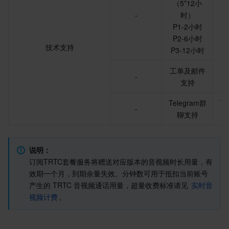
（5*12小
（
地域管理系统
云压测
控制台相关
-
时）
P1-2小时
P
P2-6小时
P
配额中心
费用中心
技术支持
P3-12小时
P
资源中心
认证信息
工单及邮件
工
-
支持
政策与规范
Telegram群
Te
-
聊支持
第三方
服务计划
说明：
订阅TRTC套餐服务将赠送对应版本的音视频时长用量，有
腾讯云培训认证
效期一个月，到期余量失效。分钟数可用于抵扣当前账号
产生的 TRTC 音视频通话用量，超量收费标准请见 
实时音
合作伙伴支持计划
视频计费
。