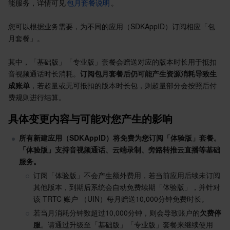
能服务，详情可见
包月套餐说明
。
Serverless
自动化助手
多网聚合加速（腾讯云聚通）
容器镜像服务
边缘可用区
弹性微服务
您可以根据业务需要，为不同的应用（SDKAppID）订阅相应「包
基础存储服务
云原生分布式云中心
专属可用区
API 网关
云函数
月套餐」。
其中，「基础版」「专业版」套餐会赠送对应的版本时长用于抵扣
存储数据服务
注册配置治理
对象存储
音视频通话时长消耗。
订阅包月套餐后仍可能产生资源消耗导致生
成账单
，若超量或无可抵扣的版本时长包，则超量部分会按照后付
关系型数据库
文件存储
日志服务
费规则进行结算。
具体变更内容与可能对您产生的影响
关系型数据库TDSQL
云硬盘
数据万象
云数据库 MySQL
所有新建应用（SDKAppID）将免费为您订阅「体验版」套餐。
NoSQL 数据库
云 HDFS
智能媒资托管
云数据库 MariaDB
TDSQL-C MySQL 版
「体验版」支持音视频通话、云端录制、旁路转推云直播等基础
服务。
数据库 SaaS 服务
数据加速器 GooseFS
云数据库 PostgreSQL
TDSQL MySQL 版
腾讯云分布式缓存数据库（兼容 Redis）
订阅「体验版」不会产生额外费用，若当前应用后续未订阅
其他版本，到期后系统会自动免费续期「体验版」，并针对
网络
云数据库 SQL Server
TDSQL Boundless
云数据库 MongoDB
数据传输服务
该 TRTC 账户 （UIN）每月赠送10,000分钟免费时长。
若当月消耗分钟数超过10,000分钟，则会导致账户的
欠费停
数据安全
游戏数据库 TcaplusDB
数据库专家服务
私有网络
服
。请通过升级至「基础版」「专业版」套餐来继续使用 