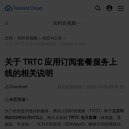
实时音视频
计算
文档
实时音视频
动态与公告
关于 TRTC 应用订阅套餐服务上线的相关说明
CDN与边缘平台
云服务器
关于 TRTC 应用订阅套餐服务上
高性能计算
轻量应用服务器
边缘安全加速平台 EO
线的相关说明
边缘计算
裸金属云服务器
内容分发网络 CDN
批量计算
Download
最后更新时间：
2023-12-05 09:45:23
容器
GPU 云服务器
全站加速网络
高性能计算集群
边缘计算机器
本页导读
分布式云
专用宿主机
DDoS 防护
容器服务
具体变更内容与可能对您产生的影响
为了给您提供更好的服务，腾讯云实时音视频（TRTC）将于
北京时
间2023年03月07日
起，推出全新的 
TRTC 包月套餐
（体验版、基
版本功能与包月套餐说明
微服务
弹性伸缩
安全加速 SCDN
服务网格
本地专用集群
础版、专业版），可为不同应用（SDKAppID）解锁不同的增值功