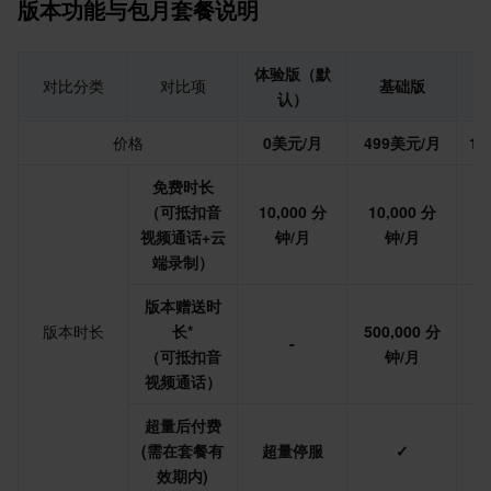
版本功能与包月套餐说明
AI 应用产品
共享带宽包
防火墙管理
DNSPod
腾讯乐享
Elasticsearch Service
人脸识别
体验版（默
对比分类
对比项
基础版
认）
AI 平台产品
VPN 连接
云解析 DNS
腾讯云企业网盘
流计算 Oceanus
语音合成
腾讯云智能数智人
价格
0美元/月
499美元/月
14
腾讯大模型
私有连接
数据湖计算
语音识别
人脸核身
腾讯云大模型训推平台TI-ONE
免费时长
（可抵扣音
10,000 分
10,000 分
1
物联网
弹性公网 IP
腾讯云数据仓库 TCHouse-C
机器翻译
智能音乐平台
腾讯云智能体开发平台
视频通话+云
钟/月
钟/月
端录制）
消息队列
全球应用加速
腾讯云数据仓库 TCHouse-D
文字识别
知识引擎原子能力
物联网通信
版本赠送时
通信服务
腾讯云数据仓库 TCHouse-P
人脸融合
大模型图像创作引擎
消息队列 CKafka 版
版本时长
长*
500,000 分
1,
-
（可抵扣音
钟/月
视频通话）
实时互动
数据开发治理平台 WeData
大模型视频创作引擎
消息队列 RocketMQ 版
短信
超量后付费
视频服务
腾讯云 BI
腾讯混元生3D
消息队列 RabbitMQ 版
移动推送
即时通信 IM
(需在套餐有
超量停服
✓
效期内)